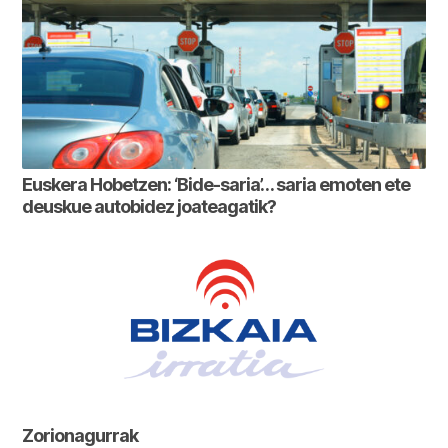
Euskera Hobetzen: ‘Bide-saria’… saria emoten ete
deuskue autobidez joateagatik?
Zorionagurrak