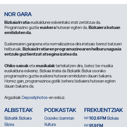
NOR GARA
Bizkaia Irratia
euskaldunei eskeinitako irrati zerbitzua da.
Programazino guztia
euskera
hutsean egiten da.
Bizkaiera batuan
emitiduten da
.
Euskerearen garapena eta normalizazinoa dira irratsaio berezi batzuen
helburuak.
Bizkaia Irratiaren programazinoaren helburu nagusia
entzule guztientzat atsegina izatea da
.
Ohiko saioak
eta
musikalak
tartekatzen dira, batez be musika
euskalduna eskeiniz. Bizkaia Irratia da Bizkaitik Bizkai osorako
programazino guztia euskera hutsean emitiduten dauan bakarra.
Horrez gain, programazinoa goitik behera bizkaiera hutsean egiten
dauan bakarra da.
Argazkiak
Depositphotos
-en eskuz.
ALBISTEAK
PODKASTAK
FREKUENTZIAK
Bizkaitik Bizkaira
Goizeko Izarretan
102.6 FM
Bizkaia
Elizea
Kultura
91.9 FM