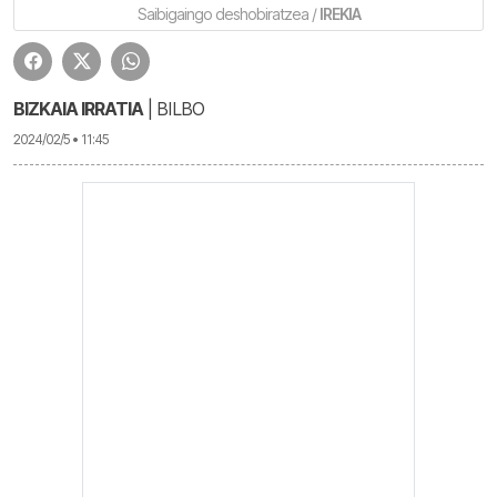
Saibigaingo deshobiratzea /
IREKIA
BIZKAIA IRRATIA
| BILBO
2024/02/5 • 11:45