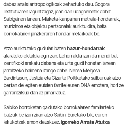
dabez analisi antropologikoak zehaztuko dau. Gogora
Institutuaren laguntzagaz, joan dan udagoienetik dabiz
Saibigainen lanean. Miaketa-kanpainan metraila-hondarrak,
munizinoa eta objektu pertsonalak aurkitu dira, baita
borrokalarien janzkeraren hondar metalikoak be.
Atzo aurkitutako gudulari baten
hazur-hondarrak
atarateko ekitaldia egin zan. Lehen aldia izan da mendi bat
zientifikoki arakatu dabena eta urte guzti honetan lanean
jarraitzeko baimena izango dabe. Nerea Melgosa
Bardintasun, Justizia eta Gizarte Politiketako sailburuak atzo
bertan dei egiten eutsien familiei euren DNA emotera, hori ze
garrantzitsua dan azpimarratuz.
Saibiko borroketan galdutako borrokalarien familiarteko
batzuk be izan ziran atzo Saibin. Euretako bik, euren
lekukotzak emon deuskuez.
Igorreko Arrate Atutxa