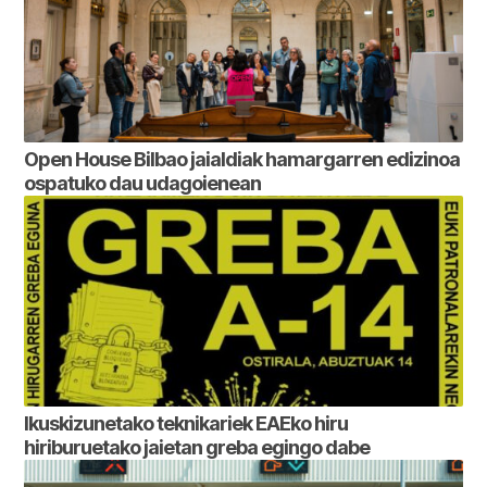
Open House Bilbao jaialdiak hamargarren edizinoa
ospatuko dau udagoienean
Ikuskizunetako teknikariek EAEko hiru
hiriburuetako jaietan greba egingo dabe