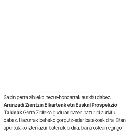
Saibin gerra zibileko hezur-hondarrak aurkitu dabez.
Aranzadi Zientzia Elkarteak eta Euskal Prospekzio
Taldeak
Gerra Zibileko gudulari baten hazur bi aurkitu
dabez. Hazurrak beheko gorputz-adar batekoak dira. Bitan
apurtutako izterrazur batenak ei dira, baina ostean egingo