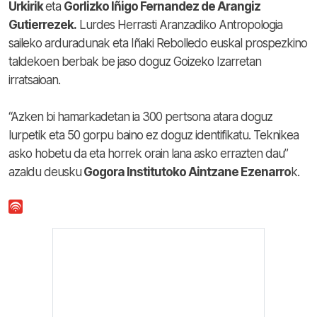
Urkirik
eta
Gorlizko Iñigo Fernandez de Arangiz
Gutierrezek.
Lurdes Herrasti Aranzadiko Antropologia
saileko arduradunak eta Iñaki Rebolledo euskal prospezkino
taldekoen berbak be jaso doguz Goizeko Izarretan
irratsaioan.
“Azken bi hamarkadetan ia 300 pertsona atara doguz
lurpetik eta 50 gorpu baino ez doguz identifikatu. Teknikea
asko hobetu da eta horrek orain lana asko errazten dau”
azaldu deusku
Gogora Institutoko Aintzane Ezenarro
k.