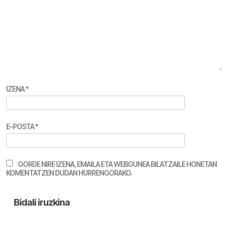
IZENA
*
E-POSTA
*
GORDE NIRE IZENA, EMAILA ETA WEBGUNEA BILATZAILE HONETAN
KOMENTATZEN DUDAN HURRENGORAKO.