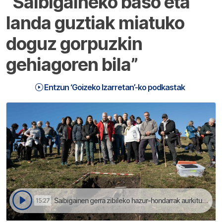
“Saibigaineko baso eta
landa guztiak miatuko
doguz gorpuzkin
gehiagoren bila”
Entzun ‘Goizeko Izarretan’-ko podkastak
Saibigainen gerra zibileko hazur-hondarrak aurkitu dabez | Goizeko Izarretan
15:27