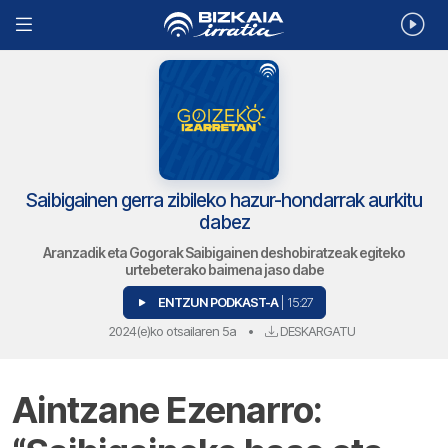
Saibigainen gerra zibileko hazur-hondarrak aurkitu
dabez
Aranzadik eta Gogorak Saibigainen deshobiratzeak egiteko
urtebeterako baimena jaso dabe
ENTZUN PODKAST-A
| 15:27
2024(e)ko otsailaren 5a
•
DESKARGATU
Aintzane Ezenarro: