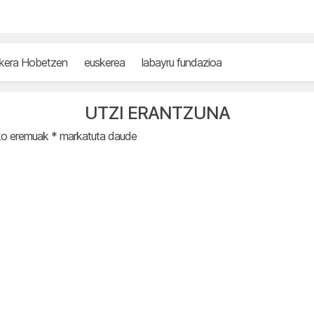
kera Hobetzen
euskerea
labayru fundazioa
UTZI ERANTZUNA
ko eremuak
*
markatuta daude