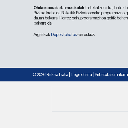
Ohiko saioak
eta
musikalak
tartekatzen dira, batez b
Bizkaia Irratia da Bizkaitik Bizkai osorako programazino
dauan bakarra. Horrez gain, programazinoa goitik beher
bakarra da.
Argazkiak
Depositphotos
-en eskuz.
© 2026 Bizkaia Irratia
|
Lege oharra
|
Pribatutasun infor