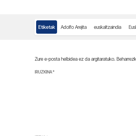
Etiketak
Adolfo Arejita
euskaltzaindia
Eus
Zure e-posta helbidea ez da argitaratuko.
Beharrez
IRUZKINA
*