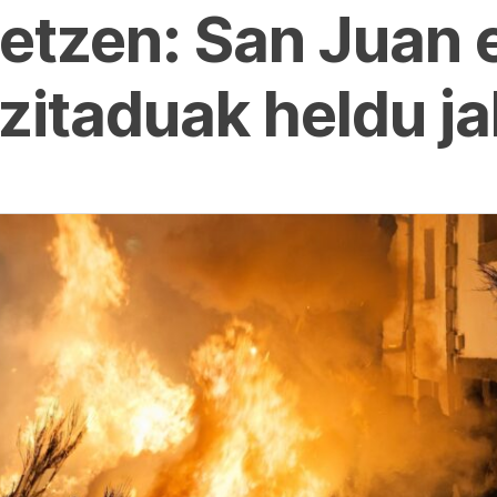
etzen: San Juan
ezitaduak heldu j