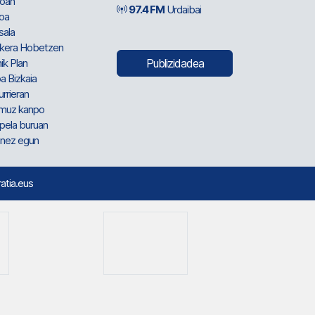
oan
97.4 FM
Urdaibai
oa
sala
kera Hobetzen
ik Plan
Publizidadea
a Bizkaia
urrieran
muz kanpo
pela buruan
nez egun
ratia.eus