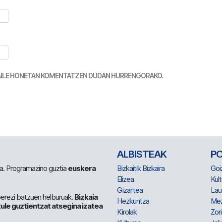
TZAILE HONETAN KOMENTATZEN DUDAN HURRENGORAKO.
ALBISTEAK
P
 da. Programazino guztia
euskera
Bizkaitik Bizkaira
Goi
Elizea
Kult
Gizartea
Lau
berezi batzuen helburuak.
Bizkaia
Hezkuntza
Me
ule guztientzat atsegina izatea
Kirolak
Zor