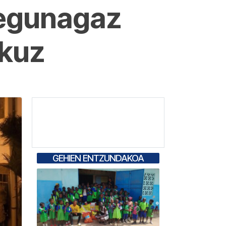
 egunagaz
akuz
GEHIEN ENTZUNDAKOA