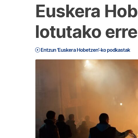
Euskera Hob
lotutako err
Entzun ‘Euskera Hobetzen’-ko podkastak