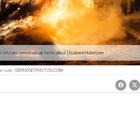
lotutako errezitaduak heldu jakuz | Euskera Hobetzen
n suak /
DEPHOSITPHOTOS.COM