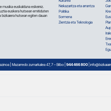
Kulturea
Jok
Nekazaritza eta arrantza
Gar
e musika euskalduna eskeiniz.
 guztia euskera hutsean emitiduten
Politika
Kre
a bizkaiera hutsean egiten dauan
Sormena
Eus
Zientzia eta Teknologia
Plan
Aup
Irak
Ere
Txa
Egu
mazinoa
| Mazarredo zumarkalea 47, 7 – Bilbo |
944 466 800
| info@bizkaiair