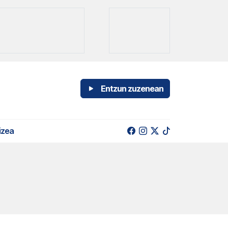
Entzun zuzenean
izea