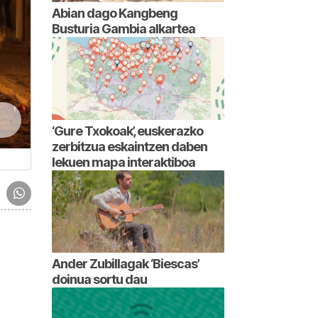
Abian dago Kangbeng
Busturia Gambia alkartea
‘Gure Txokoak’, euskerazko
zerbitzua eskaintzen daben
lekuen mapa interaktiboa
Ander Zubillagak ‘Biescas’
doinua sortu dau