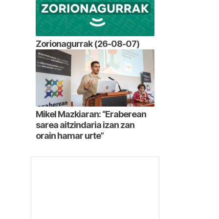
Zorionagurrak (26-08-07)
Mikel Mazkiaran: “Eraberean
sarea aitzindaria izan zan
orain hamar urte”