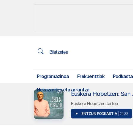
Bilatzailea
Programazinoa
Frekuentziak
Podkasta
Nekazaritza eta arrantza
Euskera Hobetzen: San J
Euskera Hobetzen tartea
ENTZUN PODKAST-A
| 24:38