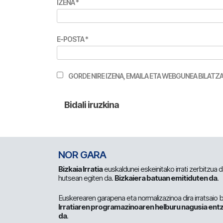
IZENA
*
E-POSTA
*
GORDE NIRE IZENA, EMAILA ETA WEBGUNEA BILA
NOR GARA
Bizkaia Irratia
euskaldunei eskeinitako irrati zerbitzua
hutsean egiten da.
Bizkaiera batuan emitiduten da
.
Euskerearen garapena eta normalizazinoa dira irratsaio 
Irratiaren programazinoaren helburu nagusia entz
da
.