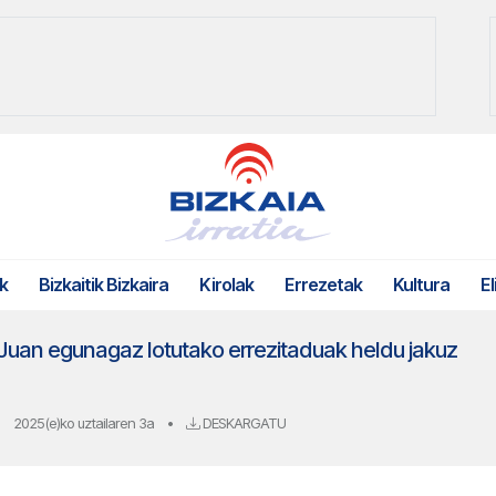
k
Bizkaitik Bizkaira
Kirolak
Errezetak
Kultura
El
uan egunagaz lotutako errezitaduak heldu jakuz
2025(e)ko uztailaren 3a
•
DESKARGATU