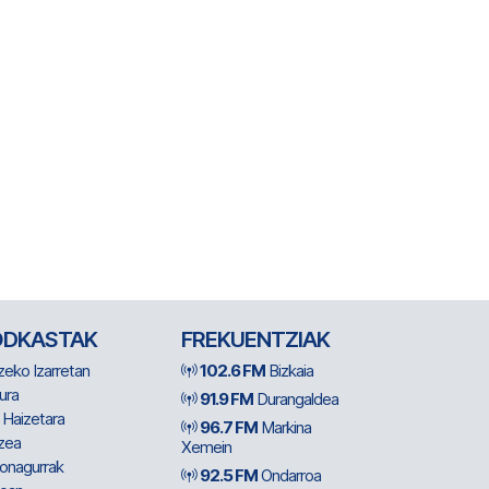
ODKASTAK
FREKUENTZIAK
zeko Izarretan
102.6 FM
Bizkaia
ura
91.9 FM
Durangaldea
 Haizetara
96.7 FM
Markina
zea
Xemein
ionagurrak
92.5 FM
Ondarroa