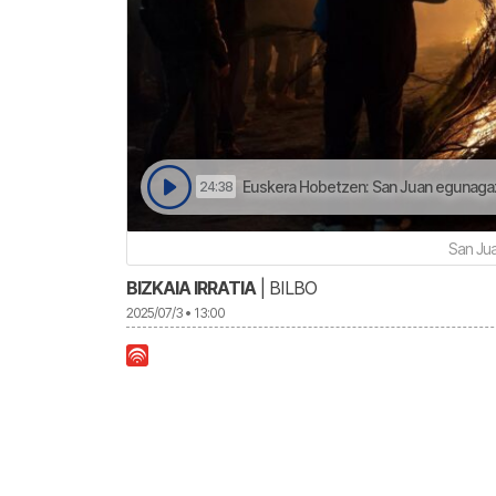
Euskera Hobetzen: San Juan egunagaz 
24:38
San Jua
BIZKAIA IRRATIA
| BILBO
2025/07/3 • 13:00