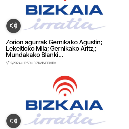
Zorion agurrak Gernikako Agustin;
Lekeitioko Mila; Gernikako Aritz,;
Mundakako Blanki…
5/02/2024 • 11:59 • BIZKAIA IRRATIA