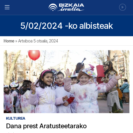
5/02/2024 -ko albisteak
Home
»
Artxiboa 5 otsaila, 2024
KULTUREA
Dana prest Aratusteetarako