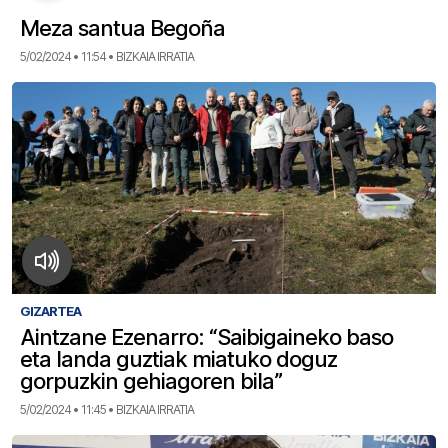
Meza santua Begoña
5/02/2024 • 11:54 • BIZKAIA IRRATIA
GIZARTEA
Aintzane Ezenarro: “Saibigaineko baso
eta landa guztiak miatuko doguz
gorpuzkin gehiagoren bila”
5/02/2024 • 11:45 • BIZKAIA IRRATIA