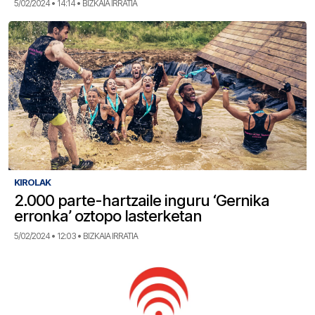
5/02/2024 • 14:14 • BIZKAIA IRRATIA
KIROLAK
2.000 parte-hartzaile inguru ‘Gernika
erronka’ oztopo lasterketan
5/02/2024 • 12:03 • BIZKAIA IRRATIA