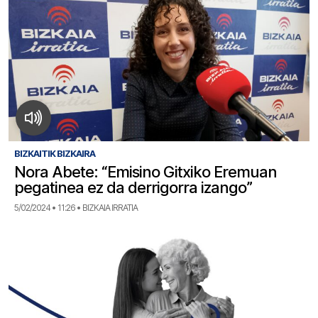
BIZKAITIK BIZKAIRA
Nora Abete: “Emisino Gitxiko Eremuan
pegatinea ez da derrigorra izango”
5/02/2024 • 11:26 • BIZKAIA IRRATIA