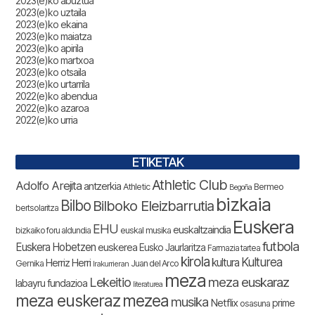
2023(e)ko abuztua
2023(e)ko uztaila
2023(e)ko ekaina
2023(e)ko maiatza
2023(e)ko apirila
2023(e)ko martxoa
2023(e)ko otsaila
2023(e)ko urtarrila
2022(e)ko abendua
2022(e)ko azaroa
2022(e)ko urria
ETIKETAK
Athletic Club
Adolfo Arejita
antzerkia
Athletic
Bermeo
Begoña
bizkaia
Bilbo
Bilboko Eleizbarrutia
bertsolaritza
Euskera
EHU
euskaltzaindia
bizkaiko foru aldundia
euskal musika
futbola
Euskera Hobetzen
euskerea
Eusko Jaurlaritza
Farmazia tartea
kirola
Kulturea
kultura
Herriz Herri
Gernika
Juan del Arco
Irakurrieran
meza
Lekeitio
meza euskaraz
labayru fundazioa
literaturea
meza euskeraz
mezea
musika
Netflix
prime
osasuna