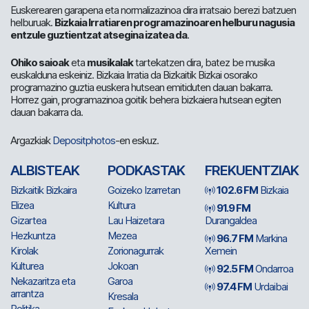
Euskerearen garapena eta normalizazinoa dira irratsaio berezi batzuen
helburuak.
Bizkaia Irratiaren programazinoaren helburu nagusia
entzule guztientzat atsegina izatea da
.
Ohiko saioak
eta
musikalak
tartekatzen dira, batez be musika
euskalduna eskeiniz. Bizkaia Irratia da Bizkaitik Bizkai osorako
programazino guztia euskera hutsean emitiduten dauan bakarra.
Horrez gain, programazinoa goitik behera bizkaiera hutsean egiten
dauan bakarra da.
Argazkiak
Depositphotos
-en eskuz.
ALBISTEAK
PODKASTAK
FREKUENTZIAK
Bizkaitik Bizkaira
Goizeko Izarretan
102.6 FM
Bizkaia
Elizea
Kultura
91.9 FM
Gizartea
Lau Haizetara
Durangaldea
Hezkuntza
Mezea
96.7 FM
Markina
Kirolak
Zorionagurrak
Xemein
Kulturea
Jokoan
92.5 FM
Ondarroa
Nekazaritza eta
Garoa
97.4 FM
Urdaibai
arrantza
Kresala
Politika