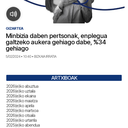
GIZARTEA
Minbizia daben pertsonak, enplegua
galtzeko aukera gehiago dabe, %34
gehiago
5/02/2024 • 10:40 • BIZKAIA IRRATIA
ARTXIBOAK
2026(e)ko abuztua
2026(e)ko uztaila
2026(e)ko ekaina
2026(e)ko maiatza
2026(e)ko apirila
2026(e)ko martxoa
2026(e)ko otsaila
2026(e)ko urtarrila
2025(e)ko abendua