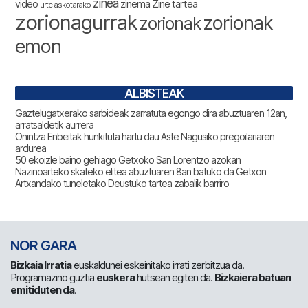
zinea
zinema
Zine tartea
video
urte askotarako
zorionagurrak
zorionak
zorionak
emon
ALBISTEAK
Gaztelugatxerako sarbideak zarratuta egongo dira abuztuaren 12an,
arratsaldetik aurrera
Onintza Enbeitak hunkituta hartu dau Aste Nagusiko pregoilariaren
ardurea
50 ekoizle baino gehiago Getxoko San Lorentzo azokan
Nazinoarteko skateko elitea abuztuaren 8an batuko da Getxon
Artxandako tuneletako Deustuko tartea zabalik barriro
NOR GARA
Bizkaia Irratia
euskaldunei eskeinitako irrati zerbitzua da.
Programazino guztia
euskera
hutsean egiten da.
Bizkaiera batuan
emitiduten da
.