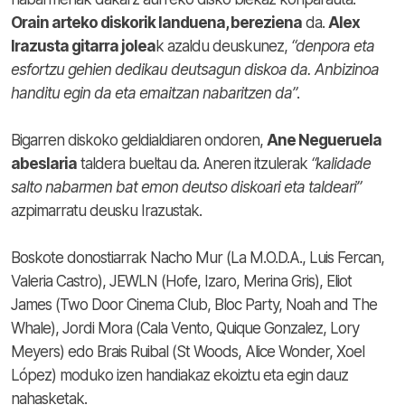
Orain arteko diskorik landuena, bereziena
da.
Alex
Irazusta gitarra jolea
k azaldu deuskunez,
“denpora eta
esfortzu gehien dedikau deutsagun diskoa da. Anbizinoa
handitu egin da eta emaitzan nabaritzen da”
.
Bigarren diskoko geldialdiaren ondoren,
Ane Negueruela
abeslaria
taldera bueltau da. Aneren itzulerak
“kalidade
salto nabarmen bat emon deutso diskoari eta taldeari”
azpimarratu deusku Irazustak.
Boskote donostiarrak Nacho Mur (La M.O.D.A., Luis Fercan,
Valeria Castro), JEWLN (Hofe, Izaro, Merina Gris), Eliot
James (Two Door Cinema Club, Bloc Party, Noah and The
Whale), Jordi Mora (Cala Vento, Quique Gonzalez, Lory
Meyers) edo Brais Ruibal (St Woods, Alice Wonder, Xoel
López) moduko izen handiakaz ekoiztu eta egin dauz
nahasketak.