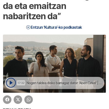
da eta emaitzan
nabaritzen da”
Entzun ‘Kultura’-ko podkastak
Nogen taldea disko barriagaz dator: 'Aben Cirkel' | Kultura
17:32