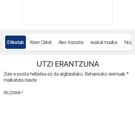
Etiketak
Aben Cirkel
Alex Irazusta
euskal musika
Noge
UTZI ERANTZUNA
Zure e-posta helbidea ez da argitaratuko.
Beharrezko eremuak
*
markatuta daude
IRUZKINA
*