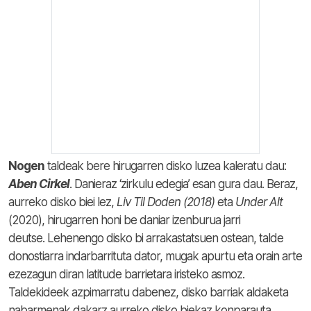
Nogen
taldeak bere hirugarren disko luzea kaleratu dau:
Aben Cirkel
. Danieraz ‘zirkulu edegia’ esan gura dau. Beraz,
aurreko disko biei lez,
Liv Til Doden (2018)
eta
Under Alt
(2020), hirugarren honi be daniar izenburua jarri
deutse. Lehenengo disko bi arrakastatsuen ostean, talde
donostiarra indarbarrituta dator, mugak apurtu eta orain arte
ezezagun diran latitude barrietara iristeko asmoz.
Taldekideek azpimarratu dabenez, disko barriak aldaketa
nabarmenak dakarz aurreko disko biekaz konparauta.