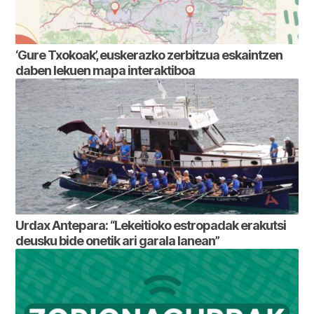
‘Gure Txokoak’, euskerazko zerbitzua eskaintzen
daben lekuen mapa interaktiboa
Urdax Antepara: “Lekeitioko estropadak erakutsi
deusku bide onetik ari garala lanean”