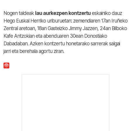
Nogen taldeak
lau aurkezpen kontzertu
eskainiko dauz
Hego Euskal Herriko uriburuetan: zemendiaren 17an Iruñeko
Zentral aretoan, 18an Gasteizko Jimmy Jazzen, 24an Bilboko
Kafe Antzokian eta abenduaren 30ean Donostiako
Dabadaban. Azken kontzertu honetarako sarrerak salgai
jarri eta berehala agortu ziran.