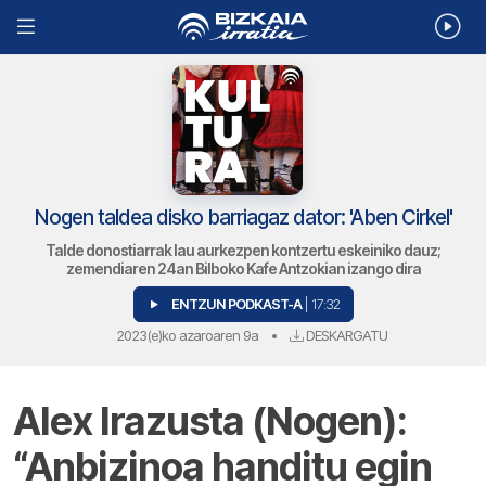
Nogen taldea disko barriagaz dator: 'Aben Cirkel'
Talde donostiarrak lau aurkezpen kontzertu eskeiniko dauz;
zemendiaren 24an Bilboko Kafe Antzokian izango dira
ENTZUN PODKAST-A
| 17:32
2023(e)ko azaroaren 9a
•
DESKARGATU
Alex Irazusta (Nogen):
“Anbizinoa handitu egin