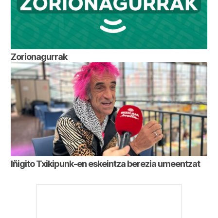
Zorionagurrak
Iñigito Txikipunk-en eskeintza berezia umeentzat