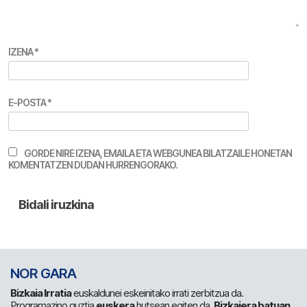
IZENA
*
E-POSTA
*
GORDE NIRE IZENA, EMAILA ETA WEBGUNEA BILATZAILE HONETAN
KOMENTATZEN DUDAN HURRENGORAKO.
NOR GARA
Bizkaia Irratia
euskaldunei eskeinitako irrati zerbitzua da.
Programazino guztia
euskera
hutsean egiten da.
Bizkaiera batuan