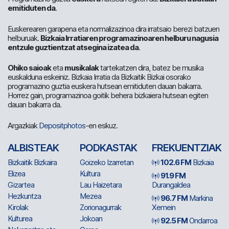
emitiduten da
.
Euskerearen garapena eta normalizazinoa dira irratsaio berezi batzuen
helburuak.
Bizkaia Irratiaren programazinoaren helburu nagusia
entzule guztientzat atsegina izatea da
.
Ohiko saioak
eta
musikalak
tartekatzen dira, batez be musika
euskalduna eskeiniz. Bizkaia Irratia da Bizkaitik Bizkai osorako
programazino guztia euskera hutsean emitiduten dauan bakarra.
Horrez gain, programazinoa goitik behera bizkaiera hutsean egiten
dauan bakarra da.
Argazkiak
Depositphotos
-en eskuz.
ALBISTEAK
PODKASTAK
FREKUENTZIAK
Bizkaitik Bizkaira
Goizeko Izarretan
102.6 FM
Bizkaia
Elizea
Kultura
91.9 FM
Gizartea
Lau Haizetara
Durangaldea
Hezkuntza
Mezea
96.7 FM
Markina
Kirolak
Zorionagurrak
Xemein
Kulturea
Jokoan
92.5 FM
Ondarroa