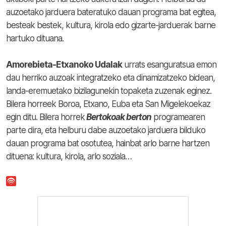
auzoetako jarduera bateratuko dauan programa bat egitea,
besteak bestek, kultura, kirola edo gizarte-jarduerak barne
hartuko dituana.
Amorebieta-Etxanoko Udalak
urrats esanguratsua emon
dau herriko auzoak integratzeko eta dinamizatzeko bidean,
landa-eremuetako bizilagunekin topaketa zuzenak eginez.
Bilera horreek Boroa, Etxano, Euba eta San Migelekoekaz
egin ditu. Bilera horrek
Bertokoak berton
programearen
parte dira, eta helburu dabe auzoetako jarduera bilduko
dauan programa bat osotutea, hainbat arlo barne hartzen
dituena: kultura, kirola, arlo soziala…