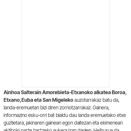
Ainhoa Salterain Amorebieta-Etxanoko alkatea Boroa,
Etxano, Euba eta San Migeleko
auzotarrakaz batu da,
landa-eremuetan bizi diren zornotzarrakaz. Gainera,
informazino esku-orri bat bialdu dau landa eremuetako etxe
guztietara, jakinaren gainean egon daitezan eta ekimenean
aktiboki parte hartzeko aukera izan dagien. Helburua da