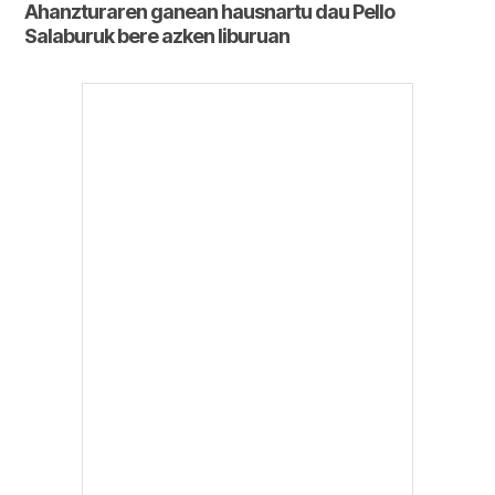
Ahanzturaren ganean hausnartu dau Pello
Salaburuk bere azken liburuan