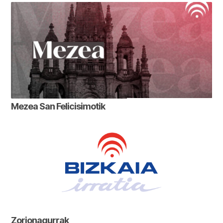
Mezea San Felicisimotik
Zorionagurrak