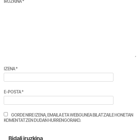
IRUZKINA
*
IZENA
*
E-POSTA
*
GORDE NIRE IZENA, EMAILA ETA WEBGUNEA BILATZAILE HONETAN
KOMENTATZEN DUDAN HURRENGORAKO.