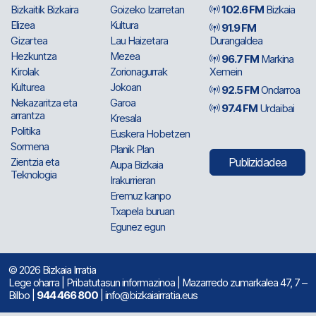
Bizkaitik Bizkaira
Goizeko Izarretan
102.6 FM
Bizkaia
Elizea
Kultura
91.9 FM
Gizartea
Lau Haizetara
Durangaldea
Hezkuntza
Mezea
96.7 FM
Markina
Kirolak
Zorionagurrak
Xemein
Kulturea
Jokoan
92.5 FM
Ondarroa
Nekazaritza eta
Garoa
97.4 FM
Urdaibai
arrantza
Kresala
Politika
Euskera Hobetzen
Sormena
Planik Plan
Zientzia eta
Publizidadea
Aupa Bizkaia
Teknologia
Irakurrieran
Eremuz kanpo
Txapela buruan
Egunez egun
© 2026 Bizkaia Irratia
Lege oharra
|
Pribatutasun informazinoa
| Mazarredo zumarkalea 47, 7 –
Bilbo |
944 466 800
| info@bizkaiairratia.eus