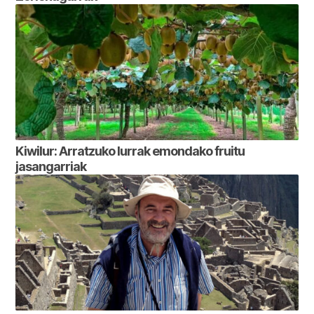
Kiwilur: Arratzuko lurrak emondako fruitu
jasangarriak