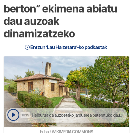
berton” ekimena abiatu
dau auzoak
dinamizatzeko
Entzun ‘Lau Haizetara’-ko podkastak
Helburua da auzoetako jarduerea bateratuko dauan programa bat egitea | Lau Haizetara
10:19
Euba /
WIKIMEDIA COMMONS