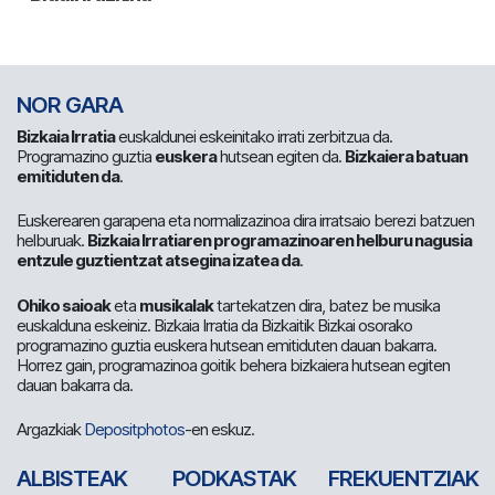
NOR GARA
Bizkaia Irratia
euskaldunei eskeinitako irrati zerbitzua da.
Programazino guztia
euskera
hutsean egiten da.
Bizkaiera batuan
emitiduten da
.
Euskerearen garapena eta normalizazinoa dira irratsaio berezi batzuen
helburuak.
Bizkaia Irratiaren programazinoaren helburu nagusia
entzule guztientzat atsegina izatea da
.
Ohiko saioak
eta
musikalak
tartekatzen dira, batez be musika
euskalduna eskeiniz. Bizkaia Irratia da Bizkaitik Bizkai osorako
programazino guztia euskera hutsean emitiduten dauan bakarra.
Horrez gain, programazinoa goitik behera bizkaiera hutsean egiten
dauan bakarra da.
Argazkiak
Depositphotos
-en eskuz.
ALBISTEAK
PODKASTAK
FREKUENTZIAK