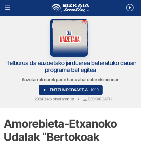
Helburua da auzoetako jarduerea bateratuko dauan
programa bat egitea
Auzotarrak eurek parte hartu ahal dabe ekimenean
ENTZUN PODKAST-A
| 10:19
2024(e)ko otsailaren 1a
•
DESKARGATU
Amorebieta-Etxanoko
Udalak “Bertokoak