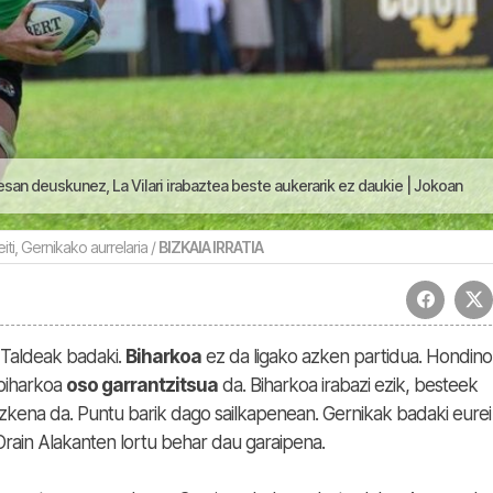
 esan deuskunez, La Vilari irabaztea beste aukerarik ez daukie | Jokoan
iti, Gernikako aurrelaria /
BIZKAIA IRRATIA
Taldeak badaki.
Biharkoa
ez da ligako azken partidua. Hondino
 biharkoa
oso garrantzitsua
da. Biharkoa irabazi ezik, besteek
zkena da. Puntu barik dago sailkapenean. Gernikak badaki eurei
Orain Alakanten lortu behar dau garaipena.