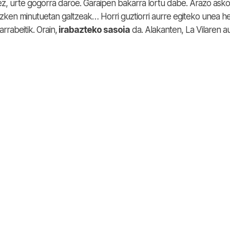
z, urte gogorra daroe. Garaipen bakarra lortu dabe. Arazo asko
 azken minutuetan galtzeak… Horri guztiorri aurre egiteko unea h
rabeitik. Orain,
irabazteko sasoia
da. Alakanten, La Vilaren a