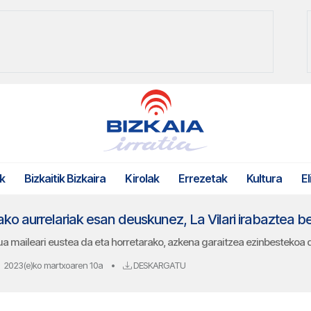
k
Bizkaitik Bizkaira
Kirolak
Errezetak
Kultura
El
ako aurrelariak esan deuskunez, La Vilari irabaztea b
a maileari eustea da eta horretarako, azkena garaitzea ezinbestekoa 
2023(e)ko martxoaren 10a
•
DESKARGATU