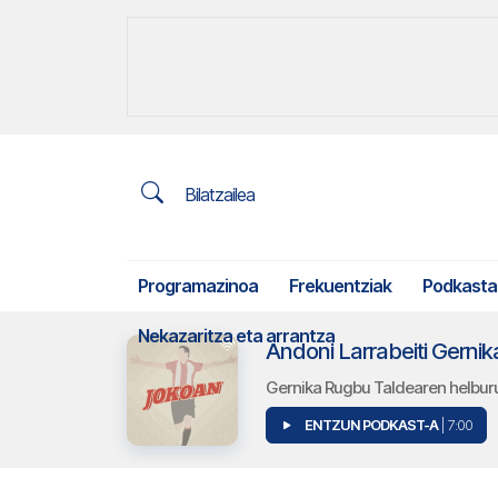
Bilatzailea
Programazinoa
Frekuentziak
Podkasta
Nekazaritza eta arrantza
Andoni Larrabeiti Gernik
Gernika Rugbu Taldearen helburu
ENTZUN PODKAST-A
| 7:00