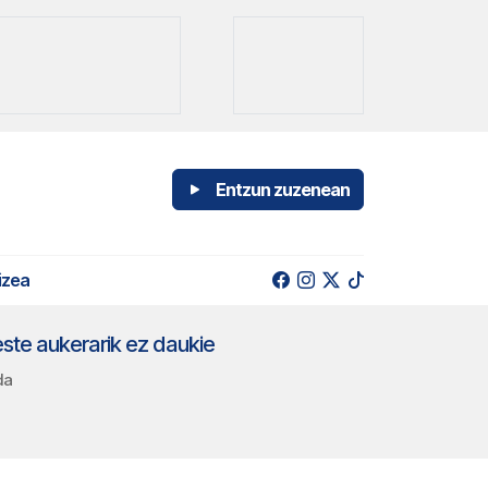
Entzun zuzenean
izea
este aukerarik ez daukie
da