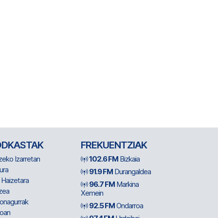
ODKASTAK
FREKUENTZIAK
zeko Izarretan
102.6 FM
Bizkaia
ura
91.9 FM
Durangaldea
 Haizetara
96.7 FM
Markina
zea
Xemein
ionagurrak
92.5 FM
Ondarroa
oan