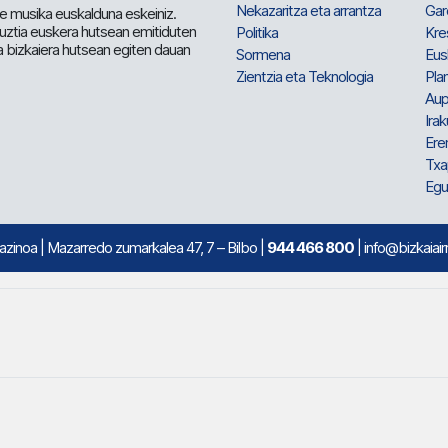
Nekazaritza eta arrantza
Gar
e musika euskalduna eskeiniz.
 guztia euskera hutsean emitiduten
Politika
Kre
a bizkaiera hutsean egiten dauan
Sormena
Eus
Zientzia eta Teknologia
Plan
Aup
Irak
Ere
Txa
Egu
mazinoa
| Mazarredo zumarkalea 47, 7 – Bilbo |
944 466 800
| info@bizkaiair