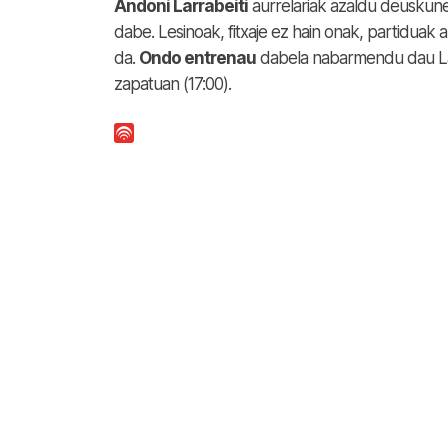
Andoni Larrabeiti
aurrelariak azaldu deuskune
dabe. Lesinoak, fitxaje ez hain onak, partiduak
da.
Ondo entrenau
dabela nabarmendu dau Lar
zapatuan (17:00).