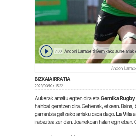
Andoni Larrabeiti Gernikako aurrelariak
7:00
Andoni Larrabe
BIZKAIA IRRATIA
2023/03/10 • 15:22
Aukerak amaitu egiten dira eta
Gernika Rugby
hainbat geratzen dira. Gehienak, etxean. Baina,
garrantzia galtzeko arrisku osoa dago.
La Vila
a
irabaztea zer dan. Joanekoan halan egin eban. 