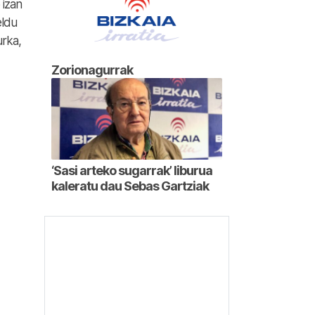
 izan
eldu
urka,
Zorionagurrak
‘Sasi arteko sugarrak’ liburua
kaleratu dau Sebas Gartziak