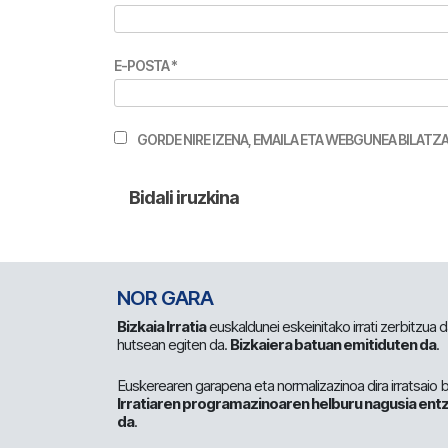
E-POSTA
*
GORDE NIRE IZENA, EMAILA ETA WEBGUNEA BILA
NOR GARA
Bizkaia Irratia
euskaldunei eskeinitako irrati zerbitzua
hutsean egiten da.
Bizkaiera batuan emitiduten da
.
Euskerearen garapena eta normalizazinoa dira irratsaio 
Irratiaren programazinoaren helburu nagusia entz
da
.