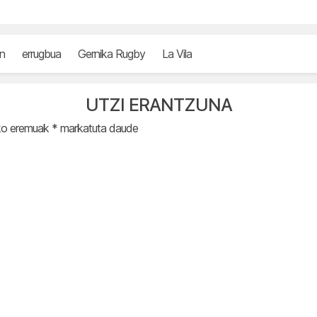
n
errugbua
Gernika Rugby
La Vila
UTZI ERANTZUNA
ko eremuak
*
markatuta daude