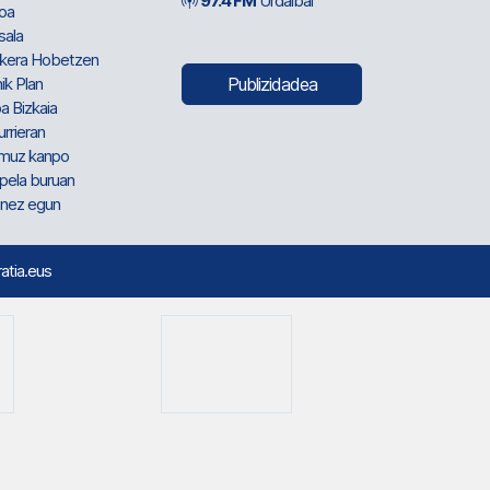
97.4 FM
Urdaibai
oa
sala
kera Hobetzen
ik Plan
Publizidadea
a Bizkaia
urrieran
muz kanpo
pela buruan
nez egun
ratia.eus