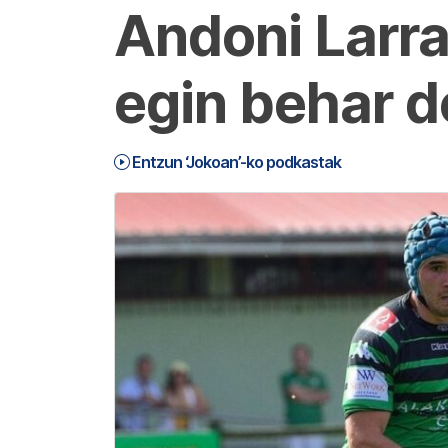
Andoni Larrab
egin behar 
Entzun ‘Jokoan’-ko podkastak