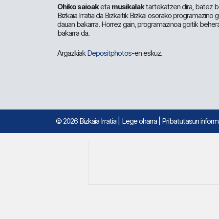
Ohiko saioak
eta
musikalak
tartekatzen dira, batez b
Bizkaia Irratia da Bizkaitik Bizkai osorako programazino
dauan bakarra. Horrez gain, programazinoa goitik beher
bakarra da.
Argazkiak
Depositphotos
-en eskuz.
© 2026 Bizkaia Irratia
|
Lege oharra
|
Pribatutasun infor