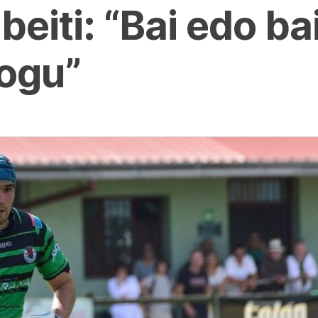
eiti: “Bai edo bai
dogu”