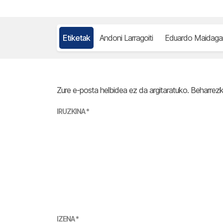
Etiketak
Andoni Larragoiti
Eduardo Maidaga
Zure e-posta helbidea ez da argitaratuko.
Beharrez
IRUZKINA
*
IZENA
*