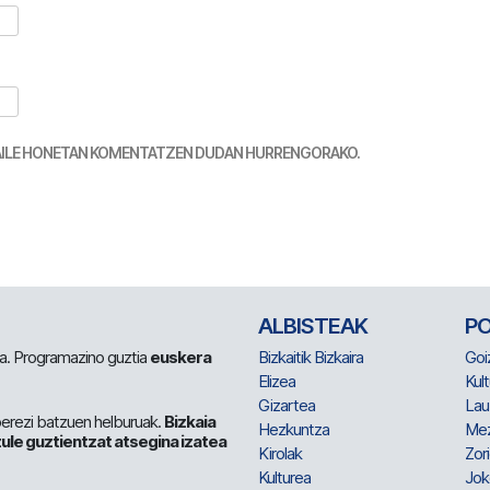
TZAILE HONETAN KOMENTATZEN DUDAN HURRENGORAKO.
ALBISTEAK
P
 da. Programazino guztia
euskera
Bizkaitik Bizkaira
Goi
Elizea
Kult
Gizartea
Lau
berezi batzuen helburuak.
Bizkaia
Hezkuntza
Me
ule guztientzat atsegina izatea
Kirolak
Zor
Kulturea
Jok