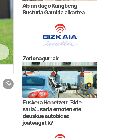
Abian dago Kangbeng
Busturia Gambia alkartea
Zorionagurrak
Euskera Hobetzen: ‘Bide-
saria’… saria emoten ete
deuskue autobidez
joateagatik?