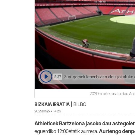
Zuri-gorriek lehenbiziko aldiz jokatu
8:37
2029ra arte sinatu dau A
BIZKAIA IRRATIA
| BILBO
2025/09/5 • 14:26
Athleticek Bartzelona jasoko dau astegoie
eguerdiko 12:00etatik aurrera.
Aurtengo denpo