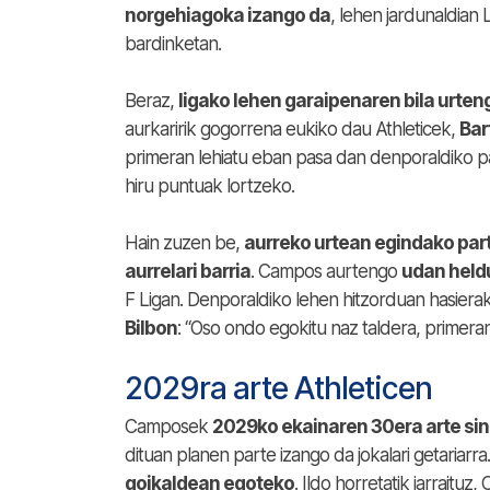
norgehiagoka izango da
, lehen jardunaldian
bardinketan.
Beraz,
ligako lehen garaipenaren bila urteng
aurkaririk gogorrena eukiko dau Athleticek,
Bar
primeran lehiatu eban pasa dan denporaldiko 
hiru puntuak lortzeko.
Hain zuzen be,
aurreko urtean egindako par
aurrelari barria
. Campos aurtengo
udan heldu
F Ligan. Denporaldiko lehen hitzorduan hasier
Bilbon
: “Oso ondo egokitu naz taldera, primeran
2029ra arte Athleticen
Camposek
2029ko ekainaren 30era arte sin
dituan planen parte izango da jokalari getariarra
goikaldean egoteko
. Ildo horretatik jarrait