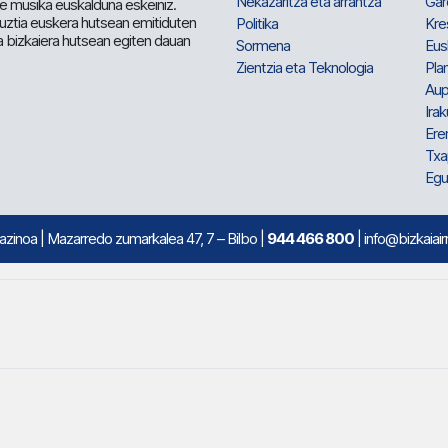
Nekazaritza eta arrantza
Gar
e musika euskalduna eskeiniz.
 guztia euskera hutsean emitiduten
Politika
Kre
a bizkaiera hutsean egiten dauan
Sormena
Eus
Zientzia eta Teknologia
Plan
Aup
Irak
Ere
Txa
Egu
mazinoa
| Mazarredo zumarkalea 47, 7 – Bilbo |
944 466 800
| info@bizkaiair