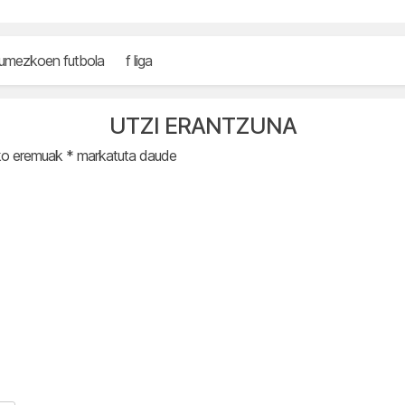
mezkoen futbola
f liga
UTZI ERANTZUNA
ko eremuak
*
markatuta daude