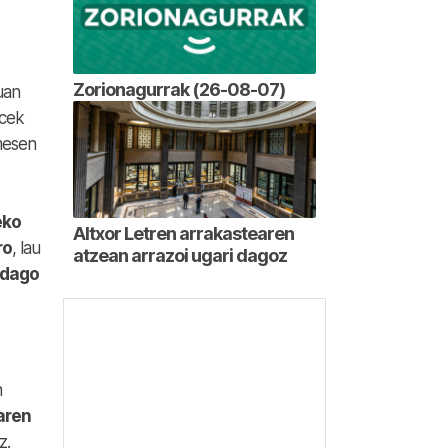
Zorionagurrak (26-08-07)
uan
icek
mesen
eko
Altxor Letren arrakastearen
ro
, lau
atzean arrazoi ugari dagoz
 dago
n
aren
z.