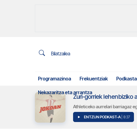
Bilatzailea
Programazinoa
Frekuentziak
Podkasta
Nekazaritza eta arrantza
Zuri-gorriek lehenbizik
Athleticeko aurrelari barriagaz 
ENTZUN PODKAST-A
| 8:37