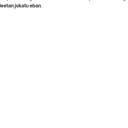
ldeetan jokatu eban
.