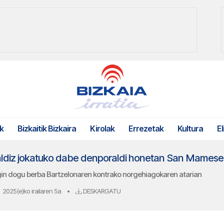
k
Bizkaitik Bizkaira
Kirolak
Errezetak
Kultura
El
o aldiz jokatuko dabe denporaldi honetan San Mames
egin dogu berba Bartzelonaren kontrako norgehiagokaren atarian
2025(e)ko irailaren 5a
•
DESKARGATU