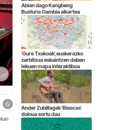
Abian dago Kangbeng
Busturia Gambia alkartea
‘Gure Txokoak’, euskerazko
zerbitzua eskaintzen daben
lekuen mapa interaktiboa
Ander Zubillagak ‘Biescas’
doinua sortu dau
ekan