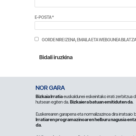
E-POSTA
*
GORDE NIRE IZENA, EMAILA ETA WEBGUNEA BILA
NOR GARA
Bizkaia Irratia
euskaldunei eskeinitako irrati zerbitzua
hutsean egiten da.
Bizkaiera batuan emitiduten da
.
Euskerearen garapena eta normalizazinoa dira irratsaio 
Irratiaren programazinoaren helburu nagusia entz
da
.