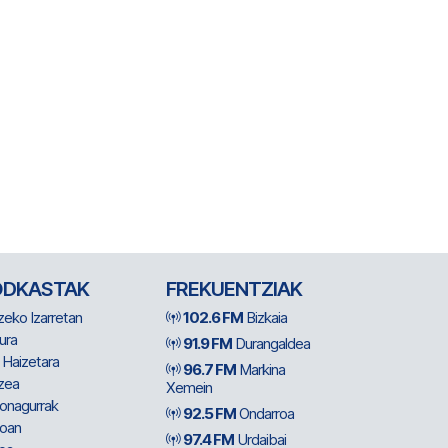
ODKASTAK
FREKUENTZIAK
zeko Izarretan
102.6 FM
Bizkaia
ura
91.9 FM
Durangaldea
 Haizetara
96.7 FM
Markina
zea
Xemein
ionagurrak
92.5 FM
Ondarroa
oan
97.4 FM
Urdaibai