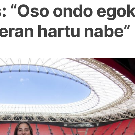
 “Oso ondo egok
meran hartu nabe”