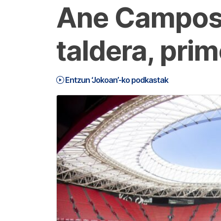
Ane Campos:
taldera, pri
Entzun ‘Jokoan’-ko podkastak