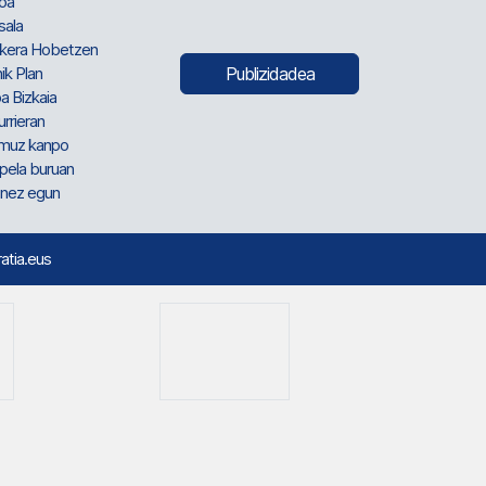
oa
sala
kera Hobetzen
ik Plan
Publizidadea
a Bizkaia
urrieran
muz kanpo
pela buruan
nez egun
ratia.eus