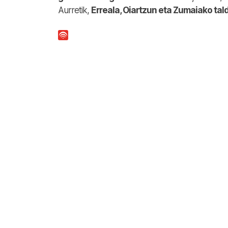
Aurretik,
Erreala, Oiartzun eta Zumaiako ta