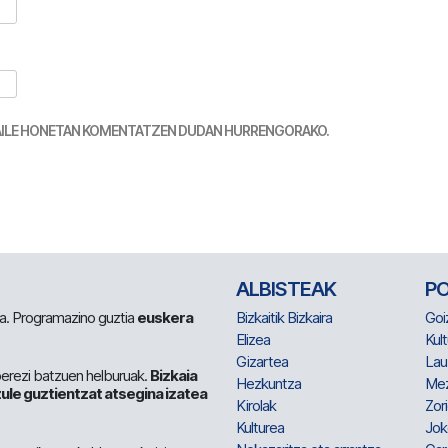
TZAILE HONETAN KOMENTATZEN DUDAN HURRENGORAKO.
ALBISTEAK
P
 da. Programazino guztia
euskera
Bizkaitik Bizkaira
Goi
Elizea
Kult
Gizartea
Lau
berezi batzuen helburuak.
Bizkaia
Hezkuntza
Me
ule guztientzat atsegina izatea
Kirolak
Zor
Kulturea
Jok