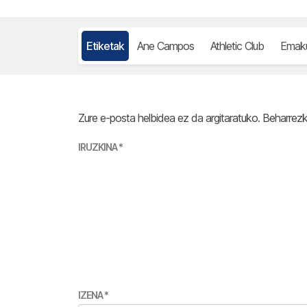
Etiketak
Ane Campos
Athletic Club
Emaku
Zure e-posta helbidea ez da argitaratuko.
Beharrez
IRUZKINA
*
IZENA
*