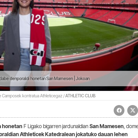
ko dabe denporaldi honetan San Mamesen | Jokoan
ne Camposek kontratua Athleticegaz /
ATHLETIC CLUB
n honetan
F Ligako bigarren jardunaldian
San Mamesen
, dom
raldian Athleticek Katedralean jokatuko dauan lehen