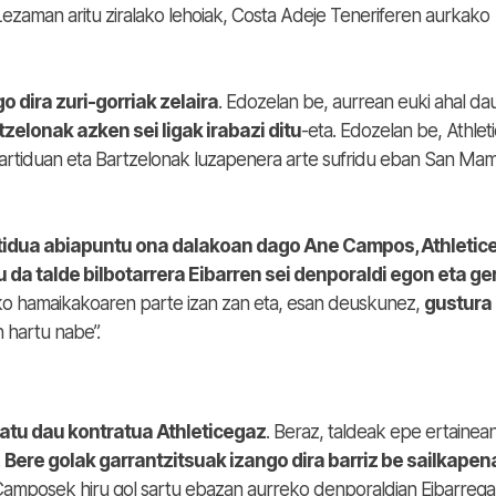
 Lezaman aritu ziralako lehoiak, Costa Adeje Teneriferen aurkako
o dira zuri-gorriak zelaira
. Edozelan be, aurrean euki ahal da
tzelonak azken sei ligak irabazi ditu
-eta. Edozelan be, Athlet
partiduan eta Bartzelonak luzapenera arte sufridu eban San Ma
tidua abiapuntu ona dalakoan dago Ane Campos, Athletic
 da talde bilbotarrera Eibarren sei denporaldi egon eta ge
ako hamaikakoaren parte izan zan eta, esan deuskunez,
gustura
 hartu nabe”.
atu dau kontratua Athleticegaz
. Beraz, taldeak epe ertainea
.
Bere golak garrantzitsuak izango dira barriz be sailkapen
uz, Camposek hiru gol sartu ebazan aurreko denporaldian Eibarrega