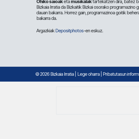
Ohiko saioak
eta
musikalak
tartekatzen dira, batez b
Bizkaia Irratia da Bizkaitik Bizkai osorako programazino
dauan bakarra. Horrez gain, programazinoa goitik beher
bakarra da.
Argazkiak
Depositphotos
-en eskuz.
© 2026 Bizkaia Irratia
|
Lege oharra
|
Pribatutasun infor