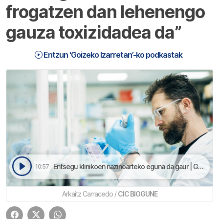
frogatzen dan lehenengo
gauza toxizidadea da”
Entzun ‘Goizeko Izarretan’-ko podkastak
Entsegu klinikoen nazinoarteko eguna da gaur | Goizeko Izarretan
10:57
Arkaitz Carracedo /
CIC BIOGUNE