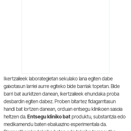
Ikertzaileek laborategietan sekulako lana egiten dabe
gaixotasun larriei aurre egiteko bide barriak topetan. Bide
barri bat aurkitzen danean, ikertzaileek ehundaka proba
desbardin egiten dabez. Proben bitartez fidagarritasun
handi bat lortzen danean, orduan entsegu klinikoen sasoia
heltzen da.
Entsegu kliniko bat
produktu, substantzia edo
medikamendu baten ebaluazino esperimentala da.