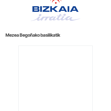
Mezea Begoñako basilikatik