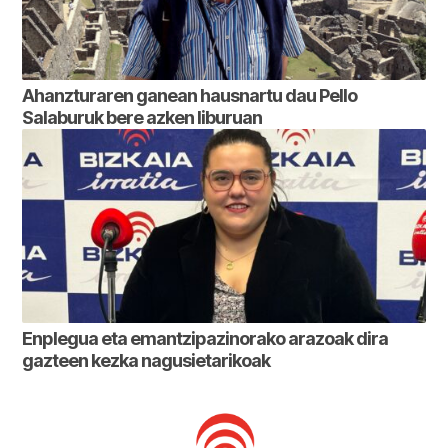
Ahanzturaren ganean hausnartu dau Pello
Salaburuk bere azken liburuan
Enplegua eta emantzipazinorako arazoak dira
gazteen kezka nagusietarikoak