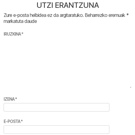
UTZI ERANTZUNA
Zure e-posta helbidea ez da argitaratuko.
Beharrezko eremuak
*
markatuta daude
IRUZKINA
*
IZENA
*
E-POSTA
*