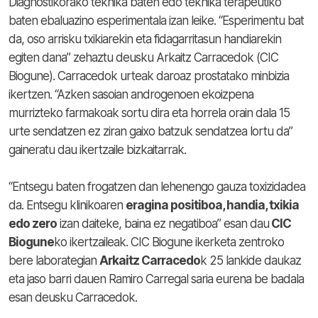
Diagnostikorako teknika baten edo teknika terapeutiko
baten ebaluazino esperimentala izan leike. “Esperimentu bat
da, oso arrisku txikiarekin eta fidagarritasun handiarekin
egiten dana” zehaztu deusku Arkaitz Carracedok (CIC
Biogune). Carracedok urteak daroaz prostatako minbizia
ikertzen. “Azken sasoian androgenoen ekoizpena
murrizteko farmakoak sortu dira eta horrela orain dala 15
urte sendatzen ez ziran gaixo batzuk sendatzea lortu da”
gaineratu dau ikertzaile bizkaitarrak.
“Entsegu baten frogatzen dan lehenengo gauza toxizidadea
da. Entsegu klinikoaren
eragina positiboa, handia, txikia
edo zero
izan daiteke, baina ez negatiboa” esan dau
CIC
Biogune
ko ikertzaileak. CIC Biogune ikerketa zentroko
bere laborategian
Arkaitz Carracedo
k 25 lankide daukaz
eta jaso barri dauen Ramiro Carregal saria eurena be badala
esan deusku Carracedok.