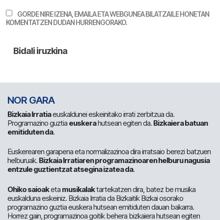
GORDE NIRE IZENA, EMAILA ETA WEBGUNEA BILATZAILE HONETAN
KOMENTATZEN DUDAN HURRENGORAKO.
NOR GARA
Bizkaia Irratia
euskaldunei eskeinitako irrati zerbitzua da.
Programazino guztia
euskera
hutsean egiten da.
Bizkaiera batuan
emitiduten da
.
Euskerearen garapena eta normalizazinoa dira irratsaio berezi batzuen
helburuak.
Bizkaia Irratiaren programazinoaren helburu nagusia
entzule guztientzat atsegina izatea da
.
Ohiko saioak
eta
musikalak
tartekatzen dira, batez be musika
euskalduna eskeiniz. Bizkaia Irratia da Bizkaitik Bizkai osorako
programazino guztia euskera hutsean emitiduten dauan bakarra.
Horrez gain, programazinoa goitik behera bizkaiera hutsean egiten