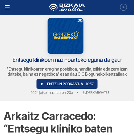
Entsegu klinikoen nazinoarteko eguna da gaur
"Entsegu klinikoaren eragina positiboa, handia, txikia edo zero izan
daiteke, baina ez negatiboa" esan dau CIC Bioguneko ikertzaileak
ENTZUN PODKAST-A
| 10:57
2024(e)ko maiatzaren 20a
•
DESKARGATU
Arkaitz Carracedo:
“Entsegu kliniko baten