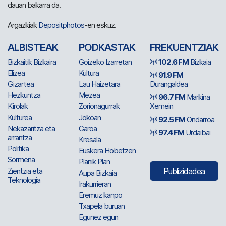
dauan bakarra da.
Argazkiak
Depositphotos
-en eskuz.
ALBISTEAK
PODKASTAK
FREKUENTZIAK
Bizkaitik Bizkaira
Goizeko Izarretan
102.6 FM
Bizkaia
Elizea
Kultura
91.9 FM
Gizartea
Lau Haizetara
Durangaldea
Hezkuntza
Mezea
96.7 FM
Markina
Kirolak
Zorionagurrak
Xemein
Kulturea
Jokoan
92.5 FM
Ondarroa
Nekazaritza eta
Garoa
97.4 FM
Urdaibai
arrantza
Kresala
Politika
Euskera Hobetzen
Sormena
Planik Plan
Zientzia eta
Publizidadea
Aupa Bizkaia
Teknologia
Irakurrieran
Eremuz kanpo
Txapela buruan
Egunez egun