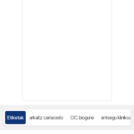
Etiketak
arkaitz carracedo
CIC biogune
entsegu klinikoak