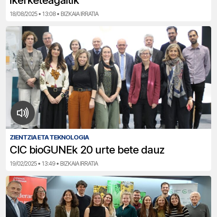
ikerketeagaitik
18/08/2025 • 13:08 • BIZKAIA IRRATIA
ZIENTZIA ETA TEKNOLOGIA
CIC bioGUNEk 20 urte bete dauz
19/02/2025 • 13:49 • BIZKAIA IRRATIA