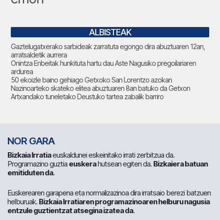
ALBISTEAK
Gaztelugatxerako sarbideak zarratuta egongo dira abuztuaren 12an,
arratsaldetik aurrera
Onintza Enbeitak hunkituta hartu dau Aste Nagusiko pregoilariaren
ardurea
50 ekoizle baino gehiago Getxoko San Lorentzo azokan
Nazinoarteko skateko elitea abuztuaren 8an batuko da Getxon
Artxandako tuneletako Deustuko tartea zabalik barriro
NOR GARA
Bizkaia Irratia
euskaldunei eskeinitako irrati zerbitzua da.
Programazino guztia
euskera
hutsean egiten da.
Bizkaiera batuan
emitiduten da
.
Euskerearen garapena eta normalizazinoa dira irratsaio berezi batzuen
helburuak.
Bizkaia Irratiaren programazinoaren helburu nagusia
entzule guztientzat atsegina izatea da
.