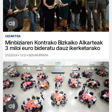
GIZARTEA
Minbiziaren Kontrako Bizkaiko Alkarteak
3 miloi euro bideratu dauz ikerketarako
2/12/2024 • 13:12 • BIZKAIA IRRATIA