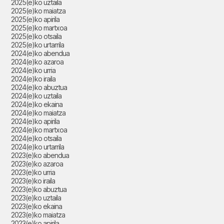
2025(e)ko uztaila
2025(e)ko maiatza
2025(e)ko apirila
2025(e)ko martxoa
2025(e)ko otsaila
2025(e)ko urtarrila
2024(e)ko abendua
2024(e)ko azaroa
2024(e)ko urria
2024(e)ko iraila
2024(e)ko abuztua
2024(e)ko uztaila
2024(e)ko ekaina
2024(e)ko maiatza
2024(e)ko apirila
2024(e)ko martxoa
2024(e)ko otsaila
2024(e)ko urtarrila
2023(e)ko abendua
2023(e)ko azaroa
2023(e)ko urria
2023(e)ko iraila
2023(e)ko abuztua
2023(e)ko uztaila
2023(e)ko ekaina
2023(e)ko maiatza
2023(e)ko apirila