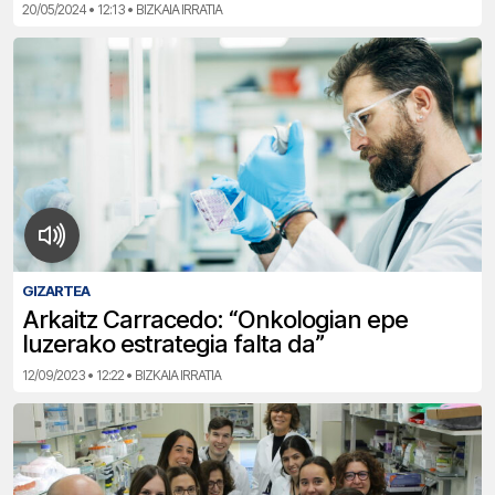
20/05/2024 • 12:13 • BIZKAIA IRRATIA
GIZARTEA
Arkaitz Carracedo: “Onkologian epe
luzerako estrategia falta da”
12/09/2023 • 12:22 • BIZKAIA IRRATIA