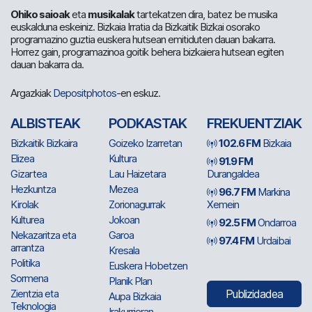
Ohiko saioak
eta
musikalak
tartekatzen dira, batez be musika
euskalduna eskeiniz. Bizkaia Irratia da Bizkaitik Bizkai osorako
programazino guztia euskera hutsean emitiduten dauan bakarra.
Horrez gain, programazinoa goitik behera bizkaiera hutsean egiten
dauan bakarra da.
Argazkiak
Depositphotos
-en eskuz.
ALBISTEAK
PODKASTAK
FREKUENTZIAK
Bizkaitik Bizkaira
Goizeko Izarretan
102.6 FM
Bizkaia
Elizea
Kultura
91.9 FM
Gizartea
Lau Haizetara
Durangaldea
Hezkuntza
Mezea
96.7 FM
Markina
Kirolak
Zorionagurrak
Xemein
Kulturea
Jokoan
92.5 FM
Ondarroa
Nekazaritza eta
Garoa
97.4 FM
Urdaibai
arrantza
Kresala
Politika
Euskera Hobetzen
Sormena
Planik Plan
Zientzia eta
Publizidadea
Aupa Bizkaia
Teknologia
Irakurrieran