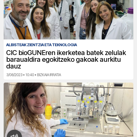
ALBISTEAK ZIENTZIA ETA TEKNOLOGIA
CIC bioGUNEren ikerketea batek zelulak
baraualdira egokitzeko gakoak aurkitu
dauz
3/08/2023 • 10:40 • BIZKAIA IRRATIA