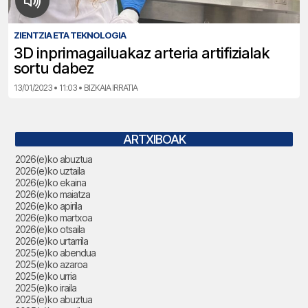
ZIENTZIA ETA TEKNOLOGIA
3D inprimagailuakaz arteria artifizialak
sortu dabez
13/01/2023 • 11:03 • BIZKAIA IRRATIA
ARTXIBOAK
2026(e)ko abuztua
2026(e)ko uztaila
2026(e)ko ekaina
2026(e)ko maiatza
2026(e)ko apirila
2026(e)ko martxoa
2026(e)ko otsaila
2026(e)ko urtarrila
2025(e)ko abendua
2025(e)ko azaroa
2025(e)ko urria
2025(e)ko iraila
2025(e)ko abuztua