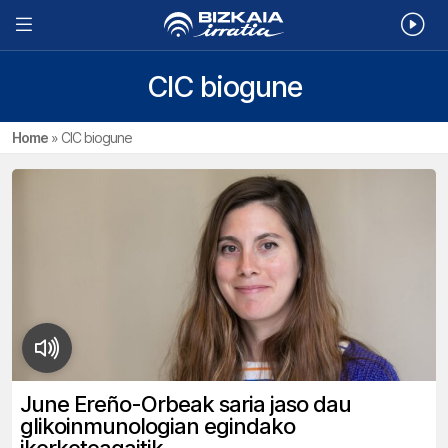
CIC biogune
Home
»
CIC biogune
June Ereño-Orbeak saria jaso dau
glikoinmunologian egindako