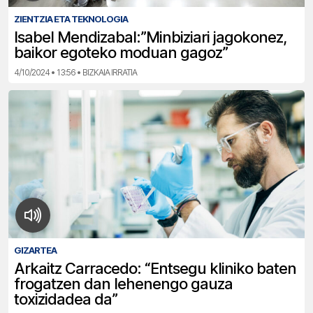
ZIENTZIA ETA TEKNOLOGIA
Isabel Mendizabal:”Minbiziari jagokonez,
baikor egoteko moduan gagoz”
4/10/2024 • 13:56 • BIZKAIA IRRATIA
GIZARTEA
Arkaitz Carracedo: “Entsegu kliniko baten
frogatzen dan lehenengo gauza
toxizidadea da”