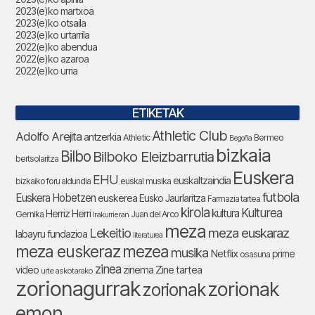
2023(e)ko martxoa
2023(e)ko otsaila
2023(e)ko urtarrila
2022(e)ko abendua
2022(e)ko azaroa
2022(e)ko urria
ETIKETAK
Athletic Club
Adolfo Arejita
antzerkia
Athletic
Bermeo
Begoña
bizkaia
Bilbo
Bilboko Eleizbarrutia
bertsolaritza
Euskera
EHU
euskaltzaindia
bizkaiko foru aldundia
euskal musika
futbola
Euskera Hobetzen
euskerea
Eusko Jaurlaritza
Farmazia tartea
kirola
Kulturea
kultura
Herriz Herri
Gernika
Juan del Arco
Irakurrieran
meza
Lekeitio
meza euskaraz
labayru fundazioa
literaturea
meza euskeraz
mezea
musika
Netflix
prime
osasuna
zinea
zinema
Zine tartea
video
urte askotarako
zorionagurrak
zorionak
zorionak
emon