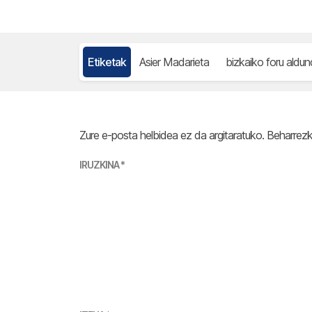
Etiketak
Asier Madarieta
bizkaiko foru aldun
Zure e-posta helbidea ez da argitaratuko.
Beharrez
IRUZKINA
*