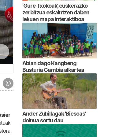
‘Gure Txokoak’, euskerazko
zerbitzua eskaintzen daben
lekuen mapa interaktiboa
Abian dago Kangbeng
Busturia Gambia alkartea
Ander Zubillagak ‘Biescas’
Asier
doinua sortu dau
atuak
stora