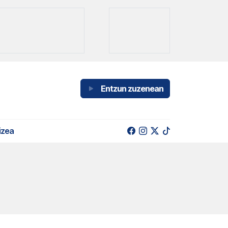
Entzun zuzenean
izea