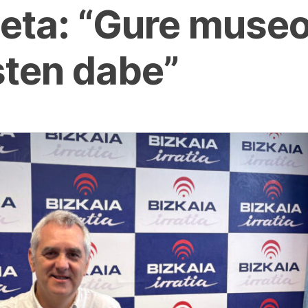
ieta: “Gure muse
sten dabe”