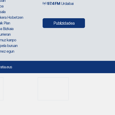
oan
97.4 FM
Urdaibai
oa
sala
kera Hobetzen
ik Plan
Publizidadea
a Bizkaia
urrieran
muz kanpo
pela buruan
nez egun
ratia.eus