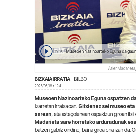
Museoen Nazinoarteko Eguna da gaur |
19:30
Asier Madarieta
BIZKAIA IRRATIA
| BILBO
2026/05/18 • 12:41
Museoen Nazinoarteko Eguna ospatzen da
Izarretan irratsaioan.
Gitxienez sei museo eta 
sarean
, eta astegoienean ospakizun giroan ibili
Madarieta sare horretako arduradunak esa
batzen gabilz oindino, baina giroa ona izan da.