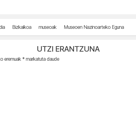
dia
Bizkaikoa
museoak
Museoen Nazinoarteko Eguna
UTZI ERANTZUNA
ko eremuak
*
markatuta daude