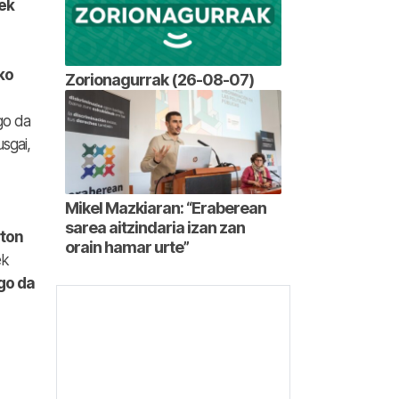
ek
ko
Zorionagurrak (26-08-07)
go da
sgai,
Mikel Mazkiaran: “Eraberean
sarea aitzindaria izan zan
rton
orain hamar urte”
ek
go da