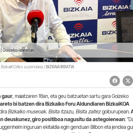
 Goizeko Izarretan
, BizkaiKOAko zuzendaria /
BIZKAIA IRRATIA
 gaur
, maiatzaren 18an, eta geu batzuetan sartu gara Goizeko
areto bi batzen dira Bizkaiko Foru Aldundiaren BizkaiKOA
 dira
Bizkaiko museoak. Bisita itzazu, Bisita zaitez
goiburupean.
n deuskunez, giro positiboa nagusitu da astegoienean
: “D
 Guggenheim inguruan ekitaldia egin genduan Bilbon eta jendea gu