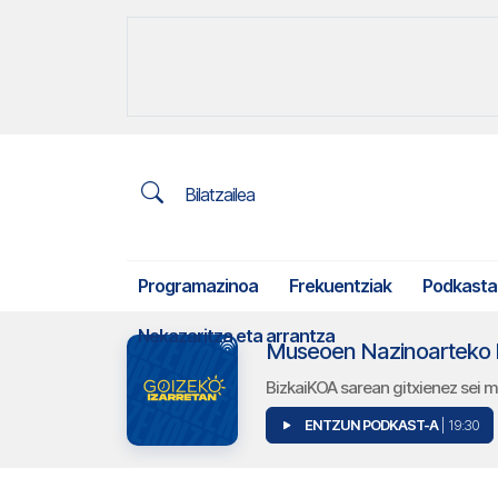
Bilatzailea
Programazinoa
Frekuentziak
Podkasta
Nekazaritza eta arrantza
Museoen Nazinoarteko 
BizkaiKOA sarean gitxienez sei m
ENTZUN PODKAST-A
| 19:30