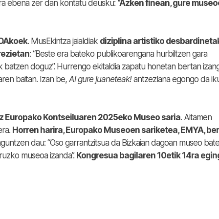
ura ebena zer dan kontatu deusku:
“Azken finean, gure museo
KOAkoek
. MusEkintza jaialdiak
diziplina artistiko desbardineta
rezietan
: “Beste era bateko publikoarengana hurbiltzen gara
ak batzen doguz”. Hurrengo ekitaldia zapatu honetan bertan izan
en baitan. Izan be,
Ai gure juaneteak!
antzezlana egongo da iku
az Europako Kontseiluaren 2025eko Museo saria
. Aitamen
era.
Horren harira, Europako Museoen sariketea, EMYA, be
laguntzen dau: “Oso garrantzitsua da Bizkaian dagoan museo bat
uruzko museoa izanda”.
Kongresua bagilaren 10etik 14ra egin