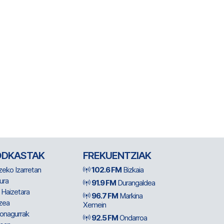
ODKASTAK
FREKUENTZIAK
zeko Izarretan
102.6 FM
Bizkaia
ura
91.9 FM
Durangaldea
 Haizetara
96.7 FM
Markina
zea
Xemein
ionagurrak
92.5 FM
Ondarroa