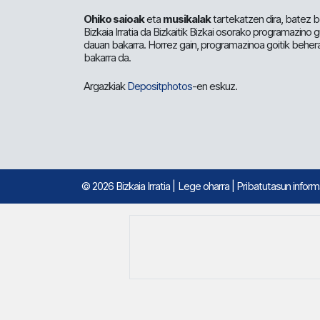
Ohiko saioak
eta
musikalak
tartekatzen dira, batez b
Bizkaia Irratia da Bizkaitik Bizkai osorako programazino
dauan bakarra. Horrez gain, programazinoa goitik beher
bakarra da.
Argazkiak
Depositphotos
-en eskuz.
© 2026 Bizkaia Irratia
|
Lege oharra
|
Pribatutasun infor