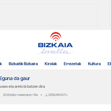
k
Bizkaitik Bizkaira
Kirolak
Errezetak
Kultura
El
Eguna da gaur
useo eta areto bi batzen dira
2026(e)ko maiatzaren 18a
•
DESKARGATU