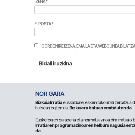
IZENA
*
E-POSTA
*
GORDE NIRE IZENA, EMAILA ETA WEBGUNEA BILA
NOR GARA
Bizkaia Irratia
euskaldunei eskeinitako irrati zerbitzua
hutsean egiten da.
Bizkaiera batuan emitiduten da
.
Euskerearen garapena eta normalizazinoa dira irratsaio 
Irratiaren programazinoaren helburu nagusia entz
da
.