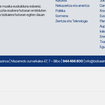
Kulturea
Jok
Nekazaritza eta arrantza
Gar
e musika euskalduna eskeiniz.
 guztia euskera hutsean emitiduten
Politika
Kre
a bizkaiera hutsean egiten dauan
Sormena
Eus
Zientzia eta Teknologia
Plan
Aup
Irak
Ere
Txa
Egu
mazinoa
| Mazarredo zumarkalea 47, 7 – Bilbo |
944 466 800
| info@bizkaiair