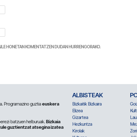
TZAILE HONETAN KOMENTATZEN DUDAN HURRENGORAKO.
ALBISTEAK
P
 da. Programazino guztia
euskera
Bizkaitik Bizkaira
Goi
Elizea
Kult
Gizartea
Lau
berezi batzuen helburuak.
Bizkaia
Hezkuntza
Me
ule guztientzat atsegina izatea
Kirolak
Zor