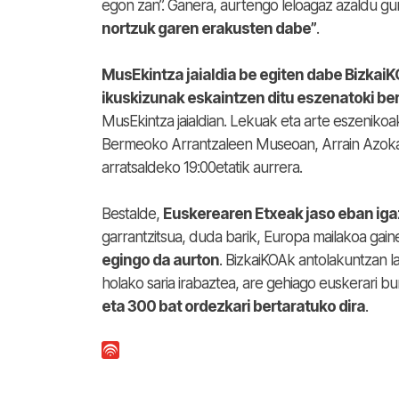
egon zan”. Ganera, aurtengo leloagaz azaldu g
nortzuk garen erakusten dabe”
.
MusEkintza jaialdia be egiten dabe Bizkai
ikuskizunak eskaintzen ditu eszenatoki be
MusEkintza jaialdian. Lekuak eta arte eszeniko
Bermeoko Arrantzaleen Museoan, Arrain Azokar
arratsaldeko 19:00etatik aurrera.
Bestalde,
Euskerearen Etxeak jaso eban ig
garrantzitsua, duda barik, Europa mailakoa gain
egingo da aurton
. BizkaiKOAk antolakuntzan 
holako saria irabaztea, are gehiago euskerari b
eta 300 bat ordezkari bertaratuko dira
.