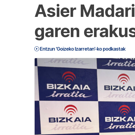
Asier Madar
garen eraku
Entzun ‘Goizeko Izarretan’-ko podkastak