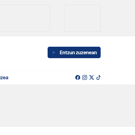
Entzun zuzenean
izea