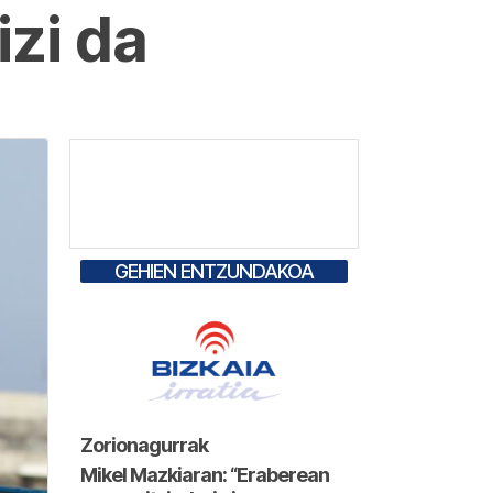
zi da
GEHIEN ENTZUNDAKOA
Zorionagurrak
Mikel Mazkiaran: “Eraberean