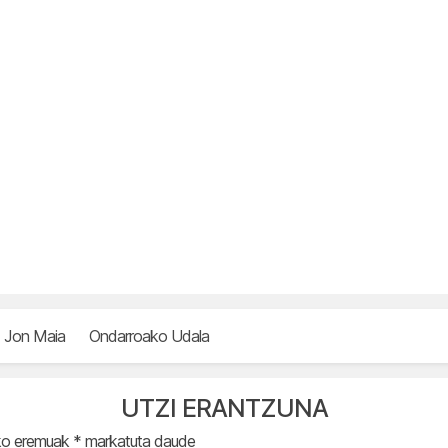
Jon Maia
Ondarroako Udala
UTZI ERANTZUNA
ko eremuak
*
markatuta daude