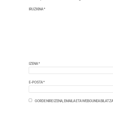
IRUZKINA
*
IZENA
*
E-POSTA
*
GORDE NIRE IZENA, EMAILA ETA WEBGUNEA BILA