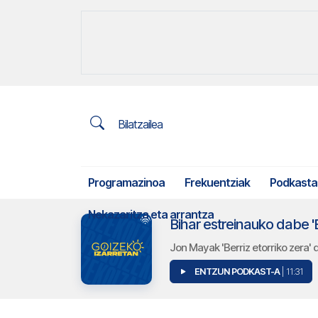
Bilatzailea
Programazinoa
Frekuentziak
Podkasta
Nekazaritza eta arrantza
Bihar estreinauko dabe '
Jon Mayak 'Berriz etorriko zera'
ENTZUN PODKAST-A
| 11:31