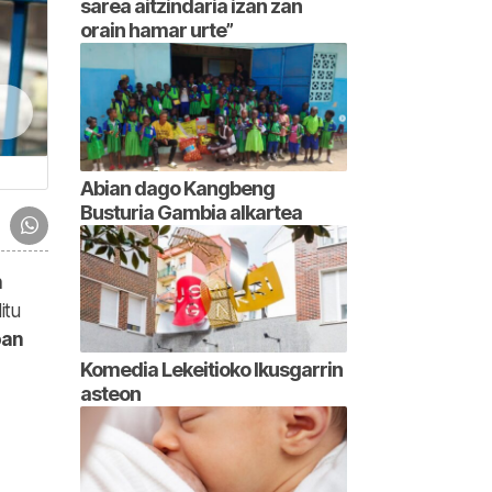
sarea aitzindaria izan zan
orain hamar urte”
Abian dago Kangbeng
Busturia Gambia alkartea
n
itu
oan
Komedia Lekeitioko Ikusgarrin
asteon