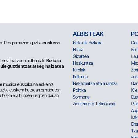
ALBISTEAK
P
 da. Programazino guztia
euskera
Bizkaitik Bizkaira
Goi
Elizea
Kult
Gizartea
Lau
berezi batzuen helburuak.
Bizkaia
Hezkuntza
Me
ule guztientzat atsegina izatea
Kirolak
Zor
Kulturea
Jok
Nekazaritza eta arrantza
Gar
e musika euskalduna eskeiniz.
 guztia euskera hutsean emitiduten
Politika
Kre
a bizkaiera hutsean egiten dauan
Sormena
Eus
Zientzia eta Teknologia
Plan
Aup
Irak
Ere
Txa
Egu