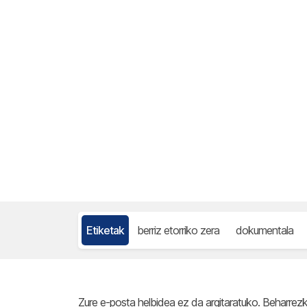
Etiketak
berriz etorriko zera
dokumentala
Zure e-posta helbidea ez da argitaratuko.
Beharrez