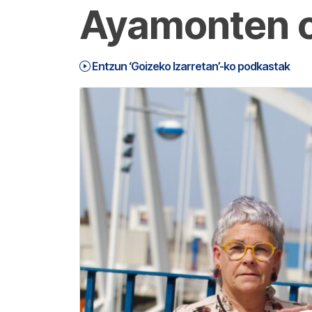
Ayamonten on
Entzun ‘Goizeko Izarretan’-ko podkastak