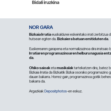
NOR GARA
Bizkaia Irratia
euskaldunei eskeinitako irrati zerbitzua
hutsean egiten da.
Bizkaiera batuan emitiduten da
.
Euskerearen garapena eta normalizazinoa dira irratsaio 
Irratiaren programazinoaren helburu nagusia entz
da
.
Ohiko saioak
eta
musikalak
tartekatzen dira, batez b
Bizkaia Irratia da Bizkaitik Bizkai osorako programazino
dauan bakarra. Horrez gain, programazinoa goitik beher
bakarra da.
Argazkiak
Depositphotos
-en eskuz.