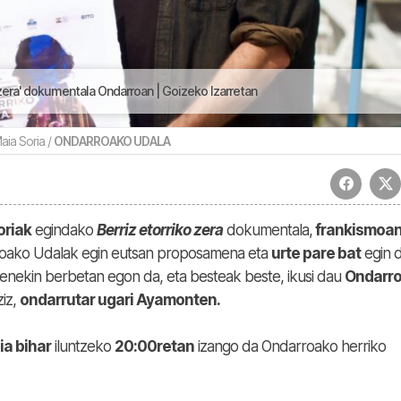
 zera' dokumentala Ondarroan | Goizeko Izarretan
aia Soria /
ONDARROAKO UDALA
oriak
egindako
Berriz etorriko zera
dokumentala,
frankismoa
rroako Udalak egin eutsan proposamena eta
urte pare bat
egin d
enekin berbetan egon da, eta besteak beste, ikusi dau
Ondarr
ziz,
ondarrutar ugari Ayamonten.
ia bihar
iluntzeko
20:00retan
izango da Ondarroako herriko