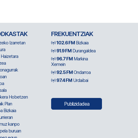
ODKASTAK
FREKUENTZIAK
zeko Izarretan
102.6 FM
Bizkaia
ura
91.9 FM
Durangaldea
 Haizetara
96.7 FM
Markina
zea
Xemein
ionagurrak
92.5 FM
Ondarroa
oan
97.4 FM
Urdaibai
oa
sala
kera Hobetzen
ik Plan
Publizidadea
a Bizkaia
urrieran
muz kanpo
pela buruan
nez egun