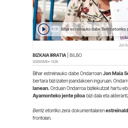
Bihar estreinauko dabe 'Berriz etorriko
11:31
Jon M
BIZKAIA IRRATIA
| BILBO
2026/05/8 • 13:26
Bihar estreinauko dabe Ondarroan
Jon Maia S
bertara bizi izaten joandakoen inguruan. Onda
lanean.
Orduan Ondarroa bizilekutzat hartu eb
Ayamonteko jente piloa
bizi dala eta alderant
Berriz etorriko zera
dokumentalaren
estreinald
frontoian.