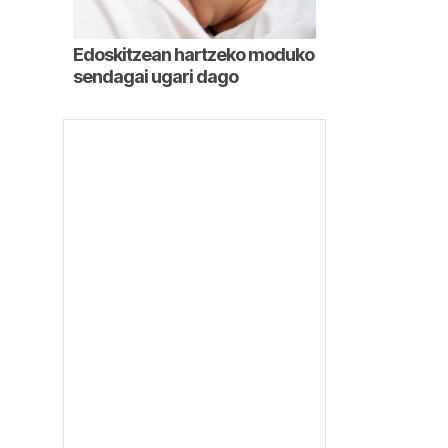
Edoskitzean hartzeko moduko
sendagai ugari dago