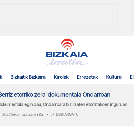
k
Bizkaitik Bizkaira
Kirolak
Errezetak
Kultura
El
Berriz etorriko zera' dokumentala Ondarroan
 dokumentala egin dau, Ondarroara bizi izaten etorritakoen inguruan
2026(e)ko maiatzaren 8a
•
DESKARGATU