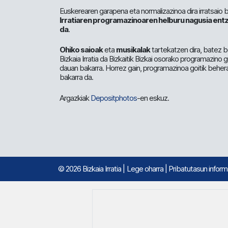
Euskerearen garapena eta normalizazinoa dira irratsaio 
Irratiaren programazinoaren helburu nagusia entz
da
.
Ohiko saioak
eta
musikalak
tartekatzen dira, batez b
Bizkaia Irratia da Bizkaitik Bizkai osorako programazino
dauan bakarra. Horrez gain, programazinoa goitik beher
bakarra da.
Argazkiak
Depositphotos
-en eskuz.
© 2026 Bizkaia Irratia
|
Lege oharra
|
Pribatutasun infor