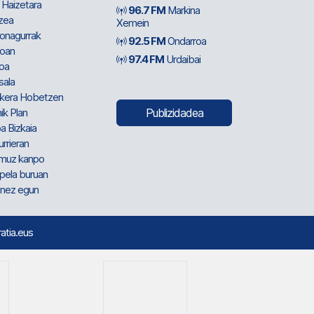
 Haizetara
96.7 FM
Markina
zea
Xemein
ionagurrak
92.5 FM
Ondarroa
oan
97.4 FM
Urdaibai
oa
sala
kera Hobetzen
ik Plan
Publizidadea
a Bizkaia
urrieran
muz kanpo
pela buruan
nez egun
ratia.eus