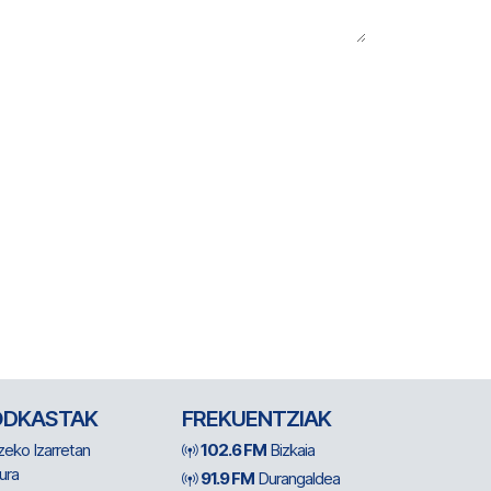
ODKASTAK
FREKUENTZIAK
zeko Izarretan
102.6 FM
Bizkaia
ura
91.9 FM
Durangaldea