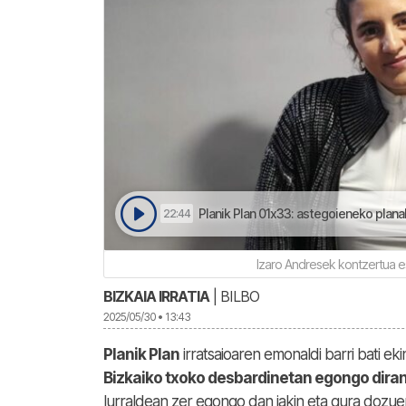
Planik Plan 01x33: astegoieneko planak 
22:44
Izaro Andresek kontzertua e
BIZKAIA IRRATIA
| BILBO
2025/05/30 • 13:43
Planik Plan
irratsaioaren emonaldi barri bati eki
Bizkaiko txoko desbardinetan egongo dira
lurraldean zer egongo dan jakin eta gura dozue