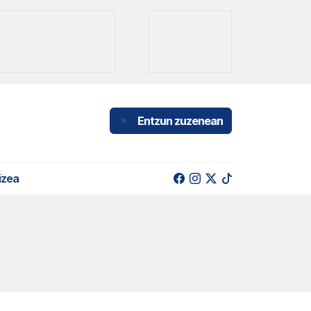
Entzun zuzenean
izea