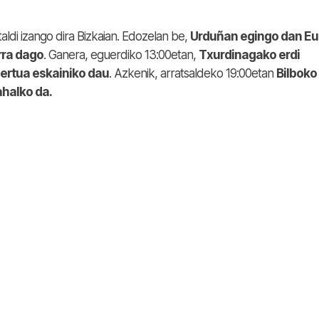
aldi izango dira Bizkaian. Edozelan be,
Urduñan egingo dan Eu
rra dago
. Ganera, eguerdiko 13:00etan,
Txurdinagako erdi
zertua eskainiko dau
. Azkenik, arratsaldeko 19:00etan
Bilboko
ahalko da.