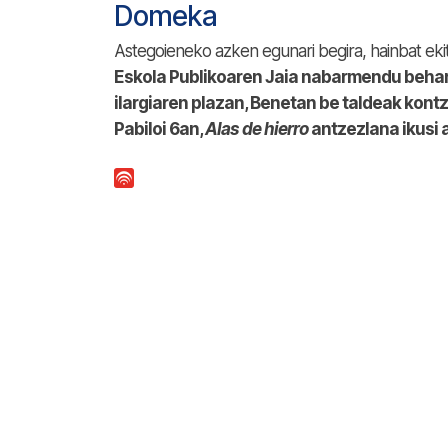
Domeka
Astegoieneko azken egunari begira, hainbat ekit
Eskola Publikoaren Jaia nabarmendu beha
ilargiaren plazan, Benetan be taldeak kont
Pabiloi 6an,
Alas de hierro
antzezlana ikusi 