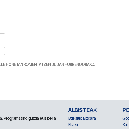
TZAILE HONETAN KOMENTATZEN DUDAN HURRENGORAKO.
ALBISTEAK
P
 da. Programazino guztia
euskera
Bizkaitik Bizkaira
Goi
Elizea
Kult