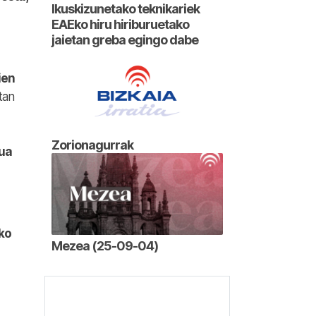
Ikuskizunetako teknikariek
EAEko hiru hiriburuetako
jaietan greba egingo dabe
ien
tan
Zorionagurrak
tua
ko
Mezea (25-09-04)