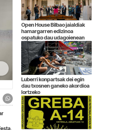
Open House Bilbao jaialdiak
hamargarren edizinoa
ospatuko dau udagoienean
Luberri konpartsak dei egin
dau txosnen ganeko akordioa
lortzeko
ar
esta,