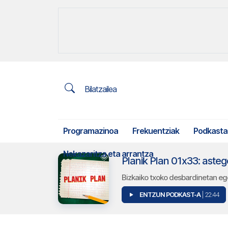
Bilatzailea
Programazinoa
Frekuentziak
Podkasta
Nekazaritza eta arrantza
Planik Plan 01x33: aste
Bizkaiko txoko desbardinetan eg
ENTZUN PODKAST-A
| 22:44