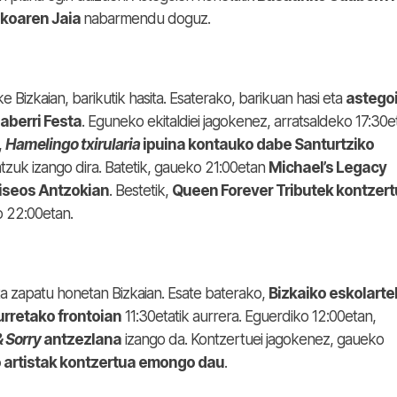
ikoaren Jaia
nabarmendu doguz.
 Bizkaian, barikutik hasita. Esaterako, barikuan hasi eta
astego
aberri Festa
. Eguneko ekitaldiei jagokenez, arratsaldeko 17:30e
,
Hamelingo txirularia
ipuina kontauko dabe Santurtziko
tzuk izango dira. Batetik, gaueko 21:00etan
Michael’s Legacy
liseos Antzokian
. Bestetik,
Queen Forever Tributek kontzer
 22:00etan.
sta zapatu honetan Bizkaian. Esate baterako,
Bizkaiko eskolarte
Iurretako frontoian
11:30etatik aurrera. Eguerdiko 12:00etan,
 Sorry
antzezlana
izango da. Kontzertuei jagokenez, gaueko
 artistak kontzertua emongo dau
.