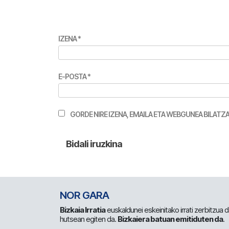
IZENA
*
E-POSTA
*
GORDE NIRE IZENA, EMAILA ETA WEBGUNEA BILA
NOR GARA
Bizkaia Irratia
euskaldunei eskeinitako irrati zerbitzua
hutsean egiten da.
Bizkaiera batuan emitiduten da
.