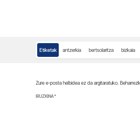
Etiketak
antzerkia
bertsolaritza
bizkaia
Zure e-posta helbidea ez da argitaratuko.
Beharrez
IRUZKINA
*