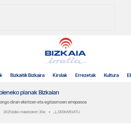
k
Bizkaitik Bizkaira
Kirolak
Errezetak
Kultura
El
goieneko planak Bizkaian
ongo diran ekintzen eta egitasmoen errepasoa
2025(e)ko maiatzaren 30a
•
DESKARGATU