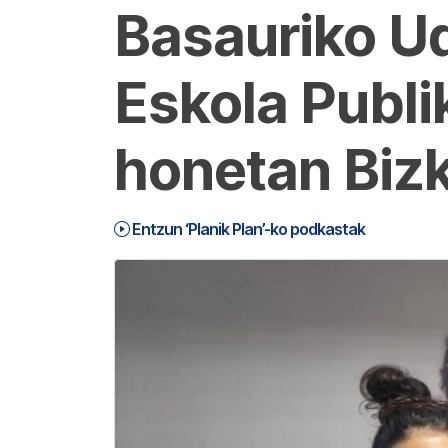
Basauriko Ud
Eskola Publi
honetan Biz
Entzun ‘Planik Plan’-ko podkastak