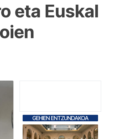
ro eta Euskal
goien
GEHIEN ENTZUNDAKOA