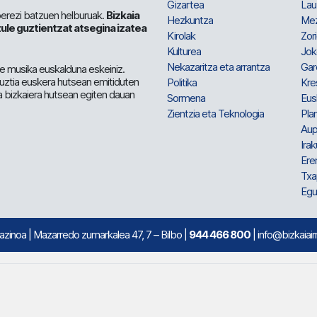
Gizartea
Lau
berezi batzuen helburuak.
Bizkaia
Hezkuntza
Me
ule guztientzat atsegina izatea
Kirolak
Zor
Kulturea
Jok
Nekazaritza eta arrantza
Gar
e musika euskalduna eskeiniz.
 guztia euskera hutsean emitiduten
Politika
Kre
a bizkaiera hutsean egiten dauan
Sormena
Eus
Zientzia eta Teknologia
Plan
Aup
Irak
Ere
Txa
Egu
mazinoa
| Mazarredo zumarkalea 47, 7 – Bilbo |
944 466 800
| info@bizkaiair