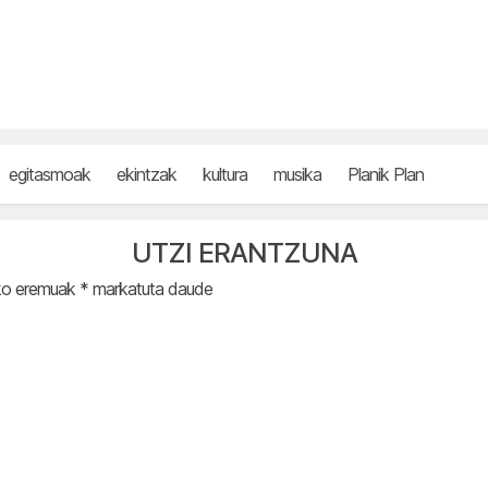
egitasmoak
ekintzak
kultura
musika
Planik Plan
UTZI ERANTZUNA
ko eremuak
*
markatuta daude