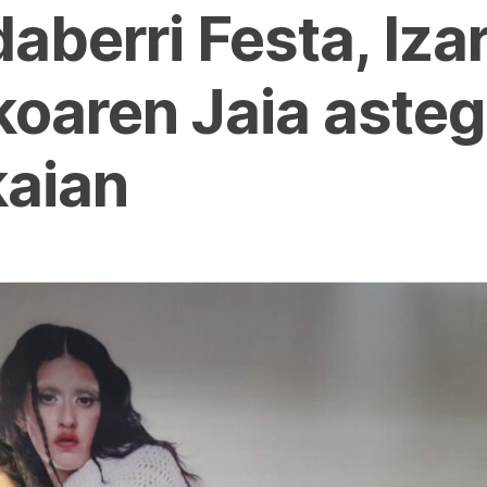
aberri Festa, Iza
koaren Jaia aste
kaian