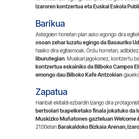
Izaroren kontzertua eta Euskal Eskola Publ
Barikua
Astegoien honetan plan asko egongo dira egiteke
osoan zehar luzatu egingo da Basauriko Ud
hasiko dira egitasmoak. Ordu horretan, adibidez
liburutegian
. Musikari jagokonez, kontzertu ba
kontzertua eskainiko da Bilboko Campos E
emongo dau Bilboko Kafe Antzokian
gaueko
Zapatua
Hainbat ekitaldi ezbardin izango dira protagoni
bertsolari txapelketako finala jokatuko da 
Muskizko Muñatones gazteluan
Welcome &
21:00etan
Barakaldoko Bizkaia Arenan,
Izaro