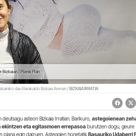
Bizkaian | Planik Plan
skainiko dau Barakaldo Bizkaia Arenan /
BIZKAIA IRRATIA
n deutsagu asteon Bizkaia Irratian. Barikuro,
astegoienean zeh
n ekintzen eta egitasmoen errepasoa
burutzen dogu, geure
n plana egin daizuen. Astegoien honetatik
Basauriko Udaberri F