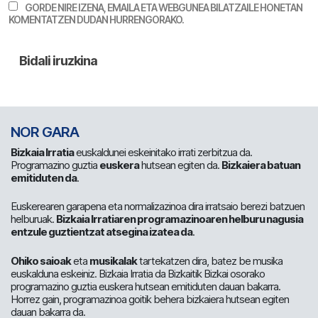
GORDE NIRE IZENA, EMAILA ETA WEBGUNEA BILATZAILE HONETAN
KOMENTATZEN DUDAN HURRENGORAKO.
NOR GARA
Bizkaia Irratia
euskaldunei eskeinitako irrati zerbitzua da.
Programazino guztia
euskera
hutsean egiten da.
Bizkaiera batuan
emitiduten da
.
Euskerearen garapena eta normalizazinoa dira irratsaio berezi batzuen
helburuak.
Bizkaia Irratiaren programazinoaren helburu nagusia
entzule guztientzat atsegina izatea da
.
Ohiko saioak
eta
musikalak
tartekatzen dira, batez be musika
euskalduna eskeiniz. Bizkaia Irratia da Bizkaitik Bizkai osorako
programazino guztia euskera hutsean emitiduten dauan bakarra.
Horrez gain, programazinoa goitik behera bizkaiera hutsean egiten
dauan bakarra da.