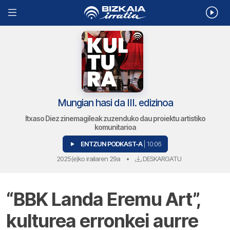
Mungian hasi da III. edizinoa
Itxaso Diez zinemagileak zuzenduko dau proiektu artistiko
komunitarioa
ENTZUN PODKAST-A
| 10:06
2025(e)ko irailaren 29a
•
DESKARGATU
“BBK Landa Eremu Art”,
kulturea erronkei aurre