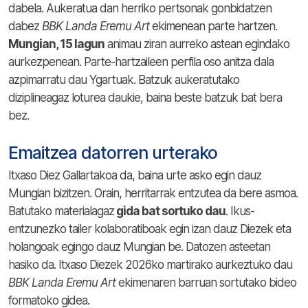
dabela. Aukeratua dan herriko pertsonak gonbidatzen
dabez
BBK Landa Eremu Art
ekimenean parte hartzen.
Mungian, 15 lagun
animau ziran aurreko astean egindako
aurkezpenean. Parte-hartzaileen perfila oso anitza dala
azpimarratu dau Ygartuak. Batzuk aukeratutako
diziplineagaz loturea daukie, baina beste batzuk bat bera
bez.
Emaitzea datorren urterako
Itxaso Diez Gallartakoa da, baina urte asko egin dauz
Mungian bizitzen. Orain, herritarrak entzutea da bere asmoa.
Batutako materialagaz
gida bat sortuko dau
. Ikus-
entzunezko tailer kolaboratiboak egin izan dauz Diezek eta
holangoak egingo dauz Mungian be. Datozen asteetan
hasiko da. Itxaso Diezek 2026ko martirako aurkeztuko dau
BBK Landa Eremu Art
ekimenaren barruan sortutako bideo
formatoko gidea.