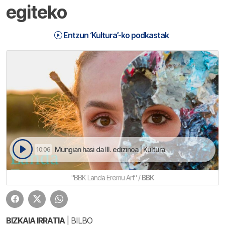
egiteko
Entzun ‘Kultura’-ko podkastak
Mungian hasi da III. edizinoa | Kultura
10:06
"BBK Landa Eremu Art" /
BBK
BIZKAIA IRRATIA
| BILBO