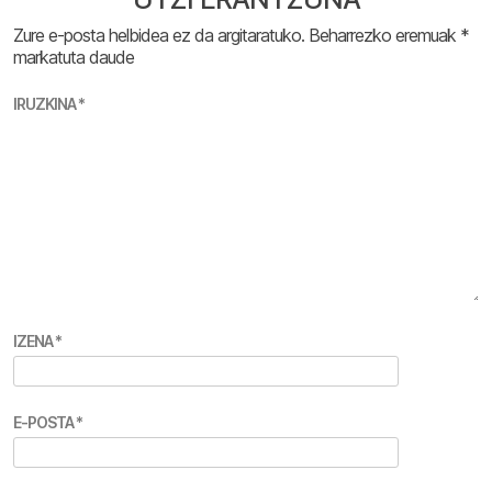
Zure e-posta helbidea ez da argitaratuko.
Beharrezko eremuak
*
markatuta daude
IRUZKINA
*
IZENA
*
E-POSTA
*