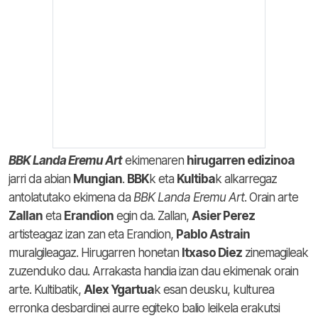
BBK Landa Eremu Art
ekimenaren
hirugarren edizinoa
jarri da abian
Mungian
.
BBK
k eta
Kultiba
k alkarregaz
antolatutako ekimena da
BBK Landa Eremu Art
. Orain arte
Zallan
eta
Erandion
egin da. Zallan,
Asier Perez
artisteagaz izan zan eta Erandion,
Pablo Astrain
muralgileagaz. Hirugarren honetan
Itxaso Diez
zinemagileak
zuzenduko dau. Arrakasta handia izan dau ekimenak orain
arte. Kultibatik,
Alex Ygartua
k esan deusku, kulturea
erronka desbardinei aurre egiteko balio leikela erakutsi