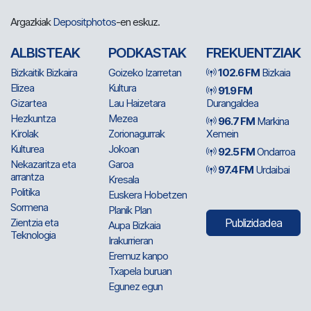
Argazkiak
Depositphotos
-en eskuz.
ALBISTEAK
PODKASTAK
FREKUENTZIAK
Bizkaitik Bizkaira
Goizeko Izarretan
102.6 FM
Bizkaia
Elizea
Kultura
91.9 FM
Gizartea
Lau Haizetara
Durangaldea
Hezkuntza
Mezea
96.7 FM
Markina
Kirolak
Zorionagurrak
Xemein
Kulturea
Jokoan
92.5 FM
Ondarroa
Nekazaritza eta
Garoa
97.4 FM
Urdaibai
arrantza
Kresala
Politika
Euskera Hobetzen
Sormena
Planik Plan
Zientzia eta
Publizidadea
Aupa Bizkaia
Teknologia
Irakurrieran
Eremuz kanpo
Txapela buruan
Egunez egun