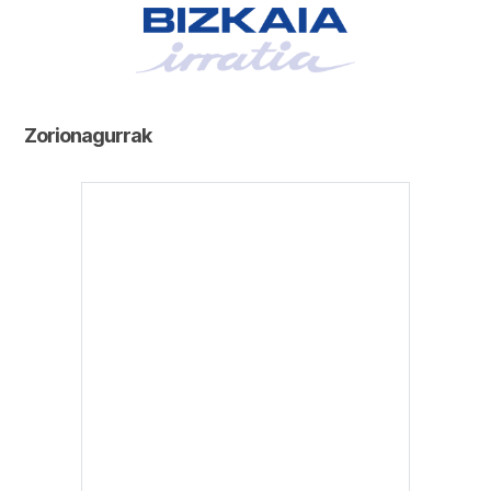
Zorionagurrak