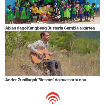
Abian dago Kangbeng Busturia Gambia alkartea
Ander Zubillagak ‘Biescas’ doinua sortu dau