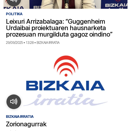
POLITIKA
Leixuri Arrizabalaga: “Guggenheim
Urdaibai proiektuaren hausnarketa
prozesuan murgilduta gagoz oindino”
29/09/2025 • 13:28 • BIZKAIA IRRATIA
BIZKAIA IRRATIA
Zorionagurrak