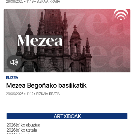
29/09/2025 • 11:19 • BIZKAIA IRRATIA
ELIZEA
Mezea Begoñako basilikatik
29/09/2025 • 11:12 • BIZKAIA IRRATIA
ARTXIBOAK
2026(e)ko abuztua
2026(e)ko uztaila