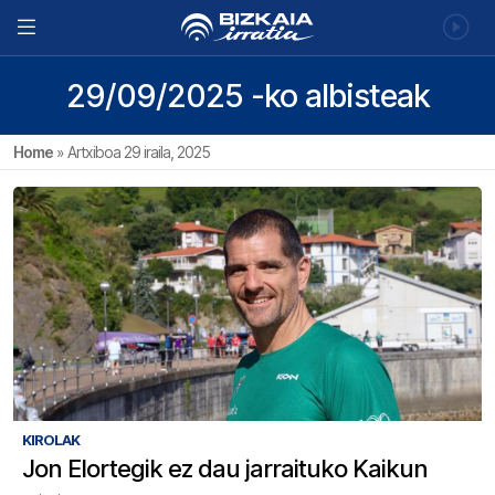
29/09/2025 -ko albisteak
Home
»
Artxiboa 29 iraila, 2025
KIROLAK
Jon Elortegik ez dau jarraituko Kaikun