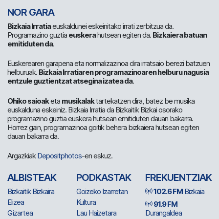
NOR GARA
Bizkaia Irratia
euskaldunei eskeinitako irrati zerbitzua da.
Programazino guztia
euskera
hutsean egiten da.
Bizkaiera batuan
emitiduten da
.
Euskerearen garapena eta normalizazinoa dira irratsaio berezi batzuen
helburuak.
Bizkaia Irratiaren programazinoaren helburu nagusia
entzule guztientzat atsegina izatea da
.
Ohiko saioak
eta
musikalak
tartekatzen dira, batez be musika
euskalduna eskeiniz. Bizkaia Irratia da Bizkaitik Bizkai osorako
programazino guztia euskera hutsean emitiduten dauan bakarra.
Horrez gain, programazinoa goitik behera bizkaiera hutsean egiten
dauan bakarra da.
Argazkiak
Depositphotos
-en eskuz.
ALBISTEAK
PODKASTAK
FREKUENTZIAK
Bizkaitik Bizkaira
Goizeko Izarretan
102.6 FM
Bizkaia
Elizea
Kultura
91.9 FM
Gizartea
Lau Haizetara
Durangaldea