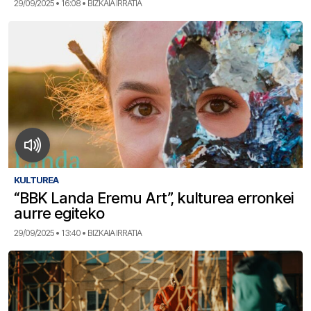
29/09/2025 • 16:08 • BIZKAIA IRRATIA
KULTUREA
“BBK Landa Eremu Art”, kulturea erronkei
aurre egiteko
29/09/2025 • 13:40 • BIZKAIA IRRATIA