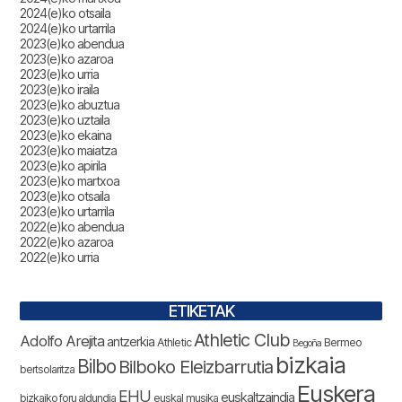
2024(e)ko otsaila
2024(e)ko urtarrila
2023(e)ko abendua
2023(e)ko azaroa
2023(e)ko urria
2023(e)ko iraila
2023(e)ko abuztua
2023(e)ko uztaila
2023(e)ko ekaina
2023(e)ko maiatza
2023(e)ko apirila
2023(e)ko martxoa
2023(e)ko otsaila
2023(e)ko urtarrila
2022(e)ko abendua
2022(e)ko azaroa
2022(e)ko urria
ETIKETAK
Athletic Club
Adolfo Arejita
antzerkia
Athletic
Bermeo
Begoña
bizkaia
Bilbo
Bilboko Eleizbarrutia
bertsolaritza
Euskera
EHU
euskaltzaindia
bizkaiko foru aldundia
euskal musika