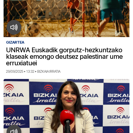
GIZARTEA
UNRWA Euskadik gorputz-hezkuntzako
klaseak emongo deutsez palestinar ume
erruxiatuei
29/09/2025 • 13:32 • BIZKAIA IRRATIA