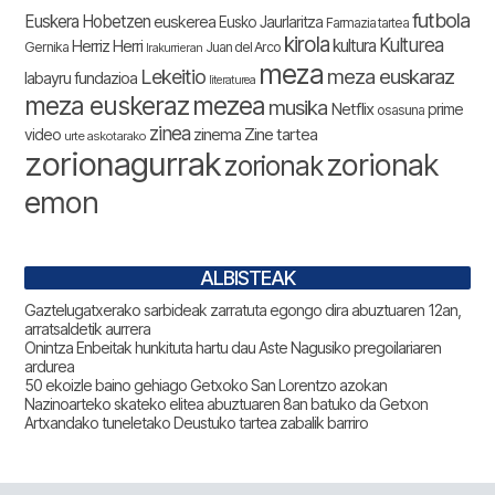
futbola
Euskera Hobetzen
euskerea
Eusko Jaurlaritza
Farmazia tartea
kirola
Kulturea
kultura
Herriz Herri
Gernika
Juan del Arco
Irakurrieran
meza
Lekeitio
meza euskaraz
labayru fundazioa
literaturea
meza euskeraz
mezea
musika
Netflix
prime
osasuna
zinea
zinema
Zine tartea
video
urte askotarako
zorionagurrak
zorionak
zorionak
emon
ALBISTEAK
Gaztelugatxerako sarbideak zarratuta egongo dira abuztuaren 12an,
arratsaldetik aurrera
Onintza Enbeitak hunkituta hartu dau Aste Nagusiko pregoilariaren
ardurea
50 ekoizle baino gehiago Getxoko San Lorentzo azokan
Nazinoarteko skateko elitea abuztuaren 8an batuko da Getxon
Artxandako tuneletako Deustuko tartea zabalik barriro