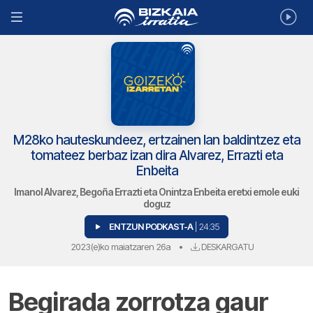
M28ko hauteskundeez, ertzainen lan baldintzez eta
tomateez berbaz izan dira Alvarez, Errazti eta
Enbeita
Imanol Alvarez, Begoña Errazti eta Onintza Enbeita eretxi emole euki
doguz
ENTZUN PODKAST-A
| 24:35
2023(e)ko maiatzaren 26a
•
DESKARGATU
Begirada zorrotza gaur