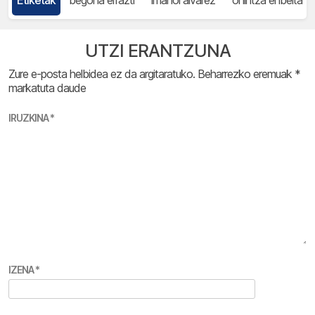
UTZI ERANTZUNA
Zure e-posta helbidea ez da argitaratuko.
Beharrezko eremuak
*
markatuta daude
IRUZKINA
*
IZENA
*