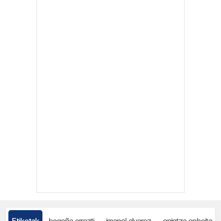
Etiketak
begoña errazti
imanol alvarez
onintza enbeita