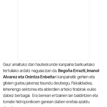
Gaur amaituko dan hauteskunde kanpaina barikuetako
tertuliako ardatz nagusia izan da.
Begoña Errazti, Imanol
Alvarez eta Onintza Enbeita
ri kanpainatik gehien eta
gitxien gustau jakenaz itaundu deutsegu. Fiskalidadea,
lehenengo sektorea eta alderdien arteko tirabirak eukio
dabez berbagai. Era berean ertzainen lan baldintzen eta
tomate hidroponikoen ganean daben eretxia azaldu