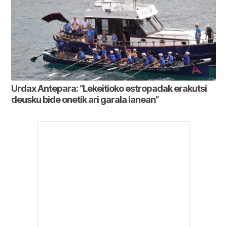
Urdax Antepara: “Lekeitioko estropadak erakutsi
deusku bide onetik ari garala lanean”