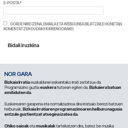
E-POSTA
*
GORDE NIRE IZENA, EMAILA ETA WEBGUNEA BILATZAILE HONETAN
KOMENTATZEN DUDAN HURRENGORAKO.
NOR GARA
Bizkaia Irratia
euskaldunei eskeinitako irrati zerbitzua da.
Programazino guztia
euskera
hutsean egiten da.
Bizkaiera batuan
emitiduten da
.
Euskerearen garapena eta normalizazinoa dira irratsaio berezi batzuen
helburuak.
Bizkaia Irratiaren programazinoaren helburu nagusia
entzule guztientzat atsegina izatea da
.
Ohiko saioak
eta
musikalak
tartekatzen dira, batez be musika