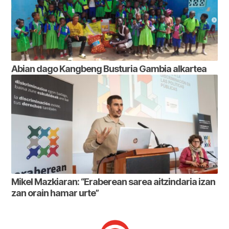
Abian dago Kangbeng Busturia Gambia alkartea
Mikel Mazkiaran: “Eraberean sarea aitzindaria izan
zan orain hamar urte”