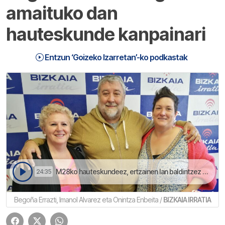
amaituko dan
hauteskunde kanpainari
Entzun ‘Goizeko Izarretan’-ko podkastak
M28ko hauteskundeez, ertzainen lan baldintzez eta tomateez berbaz izan dira Alvarez, Errazti eta Enbeita | Goizeko Izarretan
24:35
Begoña Errazti, Imanol Alvarez eta Onintza Enbeita /
BIZKAIA IRRATIA