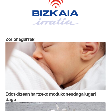
Zorionagurrak
Edoskitzean hartzeko moduko sendagai ugari
dago