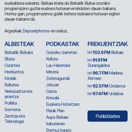
euskalduna eskeiniz. Bizkaia Irratia da Bizkaitik Bizkai osorako
programazino guztia euskera hutsean emitiduten dauan bakarra.
Horrez gain, programazinoa goitik behera bizkaiera hutsean egiten
dauan bakarra da.
Argazkiak
Depositphotos
-en eskuz.
ALBISTEAK
PODKASTAK
FREKUENTZIAK
Bizkaitik Bizkaira
Goizeko Izarretan
102.6 FM
Bizkaia
Elizea
Kultura
91.9 FM
Gizartea
Lau Haizetara
Durangaldea
Hezkuntza
Mezea
96.7 FM
Markina
Kirolak
Zorionagurrak
Xemein
Kulturea
Jokoan
92.5 FM
Ondarroa
Nekazaritza eta
Garoa
97.4 FM
Urdaibai
arrantza
Kresala
Politika
Euskera Hobetzen
Sormena
Planik Plan
Zientzia eta
Publizidadea
Aupa Bizkaia
Teknologia
Irakurrieran
Eremuz kanpo