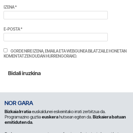
IZENA
*
E-POSTA
*
GORDE NIRE IZENA, EMAILA ETA WEBGUNEA BILATZAILE HONETAN
KOMENTATZEN DUDAN HURRENGORAKO.
NOR GARA
Bizkaia Irratia
euskaldunei eskeinitako irrati zerbitzua da.
Programazino guztia
euskera
hutsean egiten da.
Bizkaiera batuan
emitiduten da
.