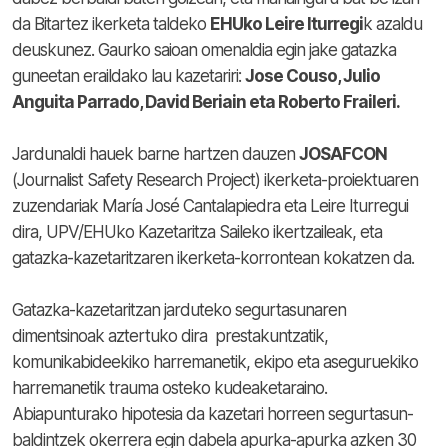
da Bitartez ikerketa taldeko
EHUko Leire Iturregi
k azaldu
deuskunez. Gaurko saioan omenaldia egin jake gatazka
guneetan eraildako lau kazetariri:
Jose Couso, Julio
Anguita Parrado, David Beriain eta Roberto Fraileri.
Jardunaldi hauek barne hartzen dauzen
JOSAFCON
(Journalist Safety Research Project) ikerketa-proiektuaren
zuzendariak María José Cantalapiedra eta Leire Iturregui
dira, UPV/EHUko Kazetaritza Saileko ikertzaileak, eta
gatazka-kazetaritzaren ikerketa-korrontean kokatzen da.
Gatazka-kazetaritzan jarduteko segurtasunaren
dimentsinoak aztertuko dira prestakuntzatik,
komunikabideekiko harremanetik, ekipo eta aseguruekiko
harremanetik trauma osteko kudeaketaraino.
Abiapunturako hipotesia da kazetari horreen segurtasun-
baldintzek okerrera egin dabela apurka-apurka azken 30