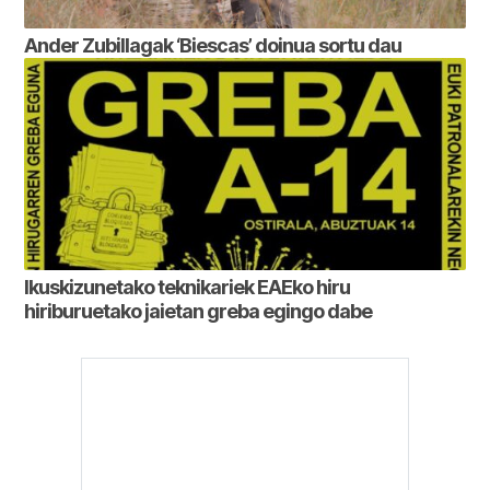
Ander Zubillagak ‘Biescas’ doinua sortu dau
Ikuskizunetako teknikariek EAEko hiru
hiriburuetako jaietan greba egingo dabe