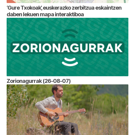
‘Gure Txokoak’, euskerazko zerbitzua eskaintzen
daben lekuen mapa interaktiboa
Zorionagurrak (26-08-07)