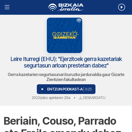
Leire Iturregi (EHU): "Ejerzitoek gerra kazetariak
segurtasun arloan prestetan dabez"
Gerra kazetarien segurtasunari buruzko jardunaldia gaur Gizarte
Zientzien fakultadean
ENTZUN PODKAST-A
| 6:25
2023(e)ko apirilaren 20a
•
DESKARGATU
Beriain, Couso, Parrado