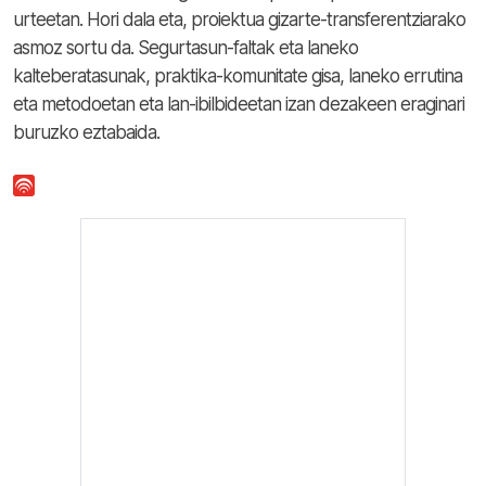
urteetan. Hori dala eta, proiektua gizarte-transferentziarako
asmoz sortu da. Segurtasun-faltak eta laneko
kalteberatasunak, praktika-komunitate gisa, laneko errutina
eta metodoetan eta lan-ibilbideetan izan dezakeen eraginari
buruzko eztabaida.