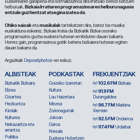
Euskerearen garapena eta normalizazinoa dira irratsaio berezi batzuen
helburuak.
Bizkaia Irratiaren programazinoaren helburu nagusia
entzule guztientzat atsegina izatea da
.
Ohiko saioak
eta
musikalak
tartekatzen dira, batez be musika
euskalduna eskeiniz. Bizkaia Irratia da Bizkaitik Bizkai osorako
programazino guztia euskera hutsean emitiduten dauan bakarra.
Horrez gain, programazinoa goitik behera bizkaiera hutsean egiten
dauan bakarra da.
Argazkiak
Depositphotos
-en eskuz.
ALBISTEAK
PODKASTAK
FREKUENTZIAK
Bizkaitik Bizkaira
Goizeko Izarretan
102.6 FM
Bizkaia
Elizea
Kultura
91.9 FM
Gizartea
Lau Haizetara
Durangaldea
Hezkuntza
Mezea
96.7 FM
Markina
Kirolak
Zorionagurrak
Xemein
Kulturea
Jokoan
92.5 FM
Ondarroa
Nekazaritza eta
Garoa
97.4 FM
Urdaibai
arrantza
Kresala
Politika
Euskera Hobetzen