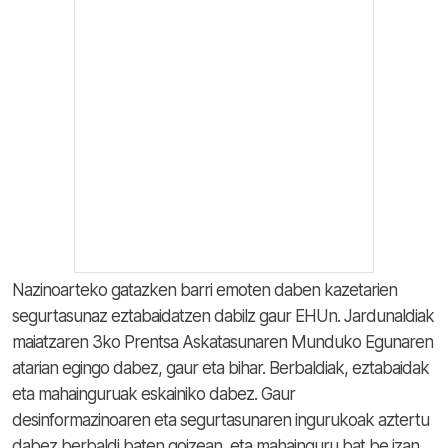
Nazinoarteko gatazken barri emoten daben kazetarien
segurtasunaz eztabaidatzen dabilz gaur EHUn. Jardunaldiak
maiatzaren 3ko Prentsa Askatasunaren Munduko Egunaren
atarian egingo dabez, gaur eta bihar. Berbaldiak, eztabaidak
eta mahainguruak eskainiko dabez. Gaur
desinformazinoaren eta segurtasunaren ingurukoak aztertu
dabez berbaldi baten goizean, eta mahainguru bat be izan