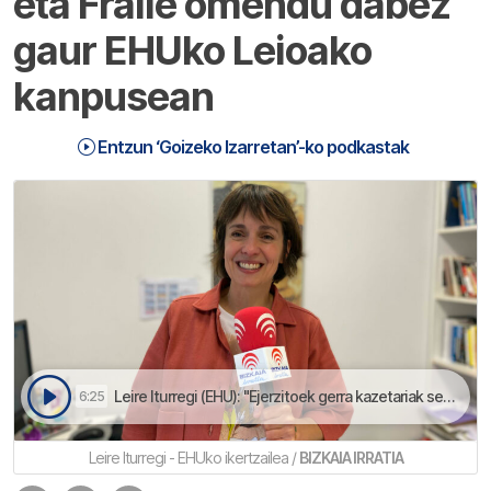
eta Fraile omendu dabez
gaur EHUko Leioako
kanpusean
Entzun ‘Goizeko Izarretan’-ko podkastak
Leire Iturregi (EHU): "Ejerzitoek gerra kazetariak segurtasun arloan prestetan dabez" | Goizeko Izarretan
6:25
Leire Iturregi - EHUko ikertzailea /
BIZKAIA IRRATIA