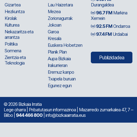
Gizartea
Lau Haizetara
Durangaldea
Hezkuntza
Mezea
96.7 FM
Markina
Kirolak
Zorionagurrak
Xemein
Kulturea
Jokoan
92.5 FM
Ondarroa
Nekazaritza eta
Garoa
97.4 FM
Urdaibai
arrantza
Kresala
Politika
Euskera Hobetzen
Sormena
Planik Plan
Zientzia eta
Publizidadea
Aupa Bizkaia
Teknologia
Irakurrieran
Eremuz kanpo
Txapela buruan
Egunez egun
© 2026 Bizkaia Irratia
Lege oharra
|
Pribatutasun informazinoa
| Mazarredo zumarkalea 47, 7 –
Bilbo |
944 466 800
| info@bizkaiairratia.eus