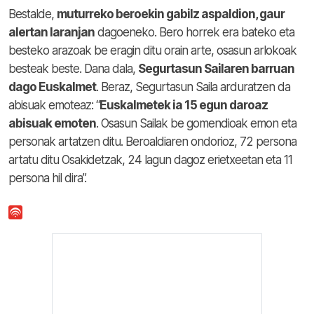
Bestalde,
muturreko beroekin gabilz aspaldion, gaur
alertan laranjan
dagoeneko. Bero horrek era bateko eta
besteko arazoak be eragin ditu orain arte, osasun arlokoak
besteak beste. Dana dala,
Segurtasun Sailaren barruan
dago Euskalmet
. Beraz, Segurtasun Saila arduratzen da
abisuak emoteaz: “
Euskalmetek ia 15 egun daroaz
abisuak emoten
. Osasun Sailak be gomendioak emon eta
personak artatzen ditu. Beroaldiaren ondorioz, 72 persona
artatu ditu Osakidetzak, 24 lagun dagoz erietxeetan eta 11
persona hil dira”.