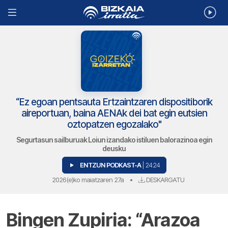
“Ez egoan pentsauta Ertzaintzaren dispositiborik
aireportuan, baina AENAk dei bat egin eutsien
oztopatzen egozalako"
Segurtasun sailburuak Loiun izandako istiluen balorazinoa egin
deusku
ENTZUN PODKAST-A
| 24:24
2026(e)ko maiatzaren 27a
•
DESKARGATU
Bingen Zupiria: “Arazoa