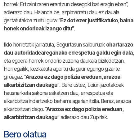
horrek Ertzaintzaren erantzun desegoki bat eragin eban”,
adierazo dau. Halanda be, azpimarratu dau ez dauala
gertatutakoa zuritu gura:
“Ez dot ezer justifikatuko, baina
honek ondorioak izango ditu”
.
Ildo horretatik jarraituta, Segurtasun sailburuak
ohartarazo
dau
autoridadeareganako errespetua galdu egin dala
,
eta egoera horrek ondorio zuzena daukala bizikidetzan.
Horregaitik, kezkatuta agertu da gaur egungo gizarte
giroagaz:
“Arazoa ez dago polizia ereduan, arazoa
alkarbizitzan daukagu”
. Bere ustez, Loiun jazotakoak
hausnarketa sakona eskatzen dau, errespetua eta
alkarbizitza indartzeko beharra agerian itxita. Beraz, arazoa
alkarbizitzan dago.
“Arazoa ez dago polizia ereduan,
alkarbizitzan daukagu”
adierazo dau Zupiriak.
Bero olatua