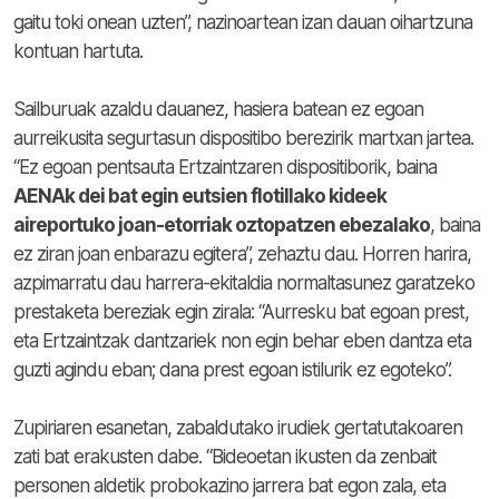
gaitu toki onean uzten”, nazinoartean izan dauan oihartzuna
kontuan hartuta.
Sailburuak azaldu dauanez, hasiera batean ez egoan
aurreikusita segurtasun dispositibo berezirik martxan jartea.
“Ez egoan pentsauta Ertzaintzaren dispositiborik, baina
AENAk dei bat egin eutsien flotillako kideek
aireportuko joan-etorriak oztopatzen ebezalako
, baina
ez ziran joan enbarazu egitera”, zehaztu dau. Horren harira,
azpimarratu dau harrera-ekitaldia normaltasunez garatzeko
prestaketa bereziak egin zirala: “Aurresku bat egoan prest,
eta Ertzaintzak dantzariek non egin behar eben dantza eta
guzti agindu eban; dana prest egoan istilurik ez egoteko”.
Zupiriaren esanetan, zabaldutako irudiek gertatutakoaren
zati bat erakusten dabe. “Bideoetan ikusten da zenbait
personen aldetik probokazino jarrera bat egon zala, eta