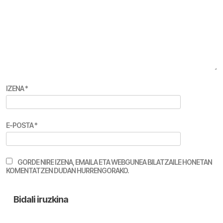
IZENA
*
E-POSTA
*
GORDE NIRE IZENA, EMAILA ETA WEBGUNEA BILATZAILE HONETAN
KOMENTATZEN DUDAN HURRENGORAKO.