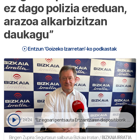
ez dago polizia ereduan,
arazoa alkarbizitzan
daukagu”
Entzun ‘Goizeko Izarretan’-ko podkastak
“Ez egoan pentsauta Ertzaintzaren dispositiborik aireportuan, baina AENAk dei bat egin eutsien oztopatzen egozalako" | Goizeko Izarretan
24:24
Bingen Zupiria Segurtasun sailburua Bizkaia Irratian /
BIZKAIA IRRATIA