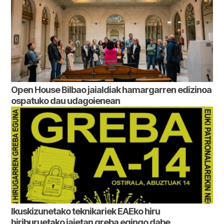
Open House Bilbao jaialdiak hamargarren edizinoa
ospatuko dau udagoienean
Ikuskizunetako teknikariek EAEko hiru
hiriburuetako jaietan greba egingo dabe