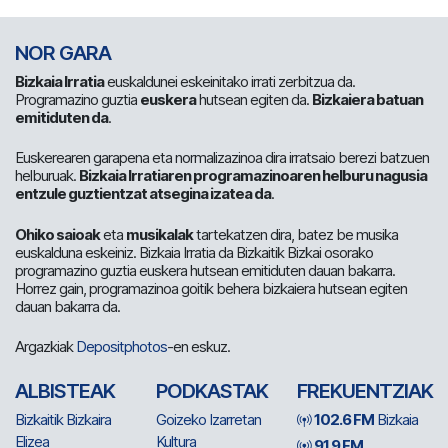
NOR GARA
Bizkaia Irratia
euskaldunei eskeinitako irrati zerbitzua da.
Programazino guztia
euskera
hutsean egiten da.
Bizkaiera batuan
emitiduten da
.
Euskerearen garapena eta normalizazinoa dira irratsaio berezi batzuen
helburuak.
Bizkaia Irratiaren programazinoaren helburu nagusia
entzule guztientzat atsegina izatea da
.
Ohiko saioak
eta
musikalak
tartekatzen dira, batez be musika
euskalduna eskeiniz. Bizkaia Irratia da Bizkaitik Bizkai osorako
programazino guztia euskera hutsean emitiduten dauan bakarra.
Horrez gain, programazinoa goitik behera bizkaiera hutsean egiten
dauan bakarra da.
Argazkiak
Depositphotos
-en eskuz.
ALBISTEAK
PODKASTAK
FREKUENTZIAK
Bizkaitik Bizkaira
Goizeko Izarretan
102.6 FM
Bizkaia
Elizea
Kultura
91.9 FM