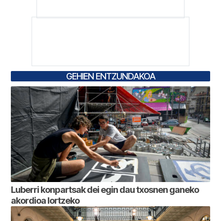
GEHIEN ENTZUNDAKOA
Luberri konpartsak dei egin dau txosnen ganeko
akordioa lortzeko