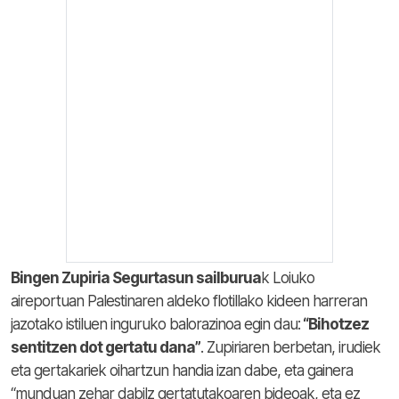
Bingen Zupiria Segurtasun sailburua
k Loiuko
aireportuan Palestinaren aldeko flotillako kideen harreran
jazotako istiluen inguruko balorazinoa egin dau:
“Bihotzez
sentitzen dot gertatu dana”
. Zupiriaren berbetan, irudiek
eta gertakariek oihartzun handia izan dabe, eta gainera
“munduan zehar dabilz gertatutakoaren bideoak, eta ez