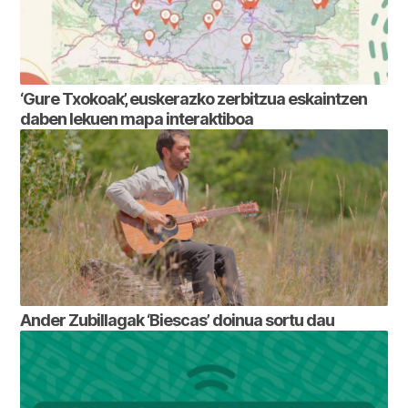
‘Gure Txokoak’, euskerazko zerbitzua eskaintzen
daben lekuen mapa interaktiboa
Ander Zubillagak ‘Biescas’ doinua sortu dau