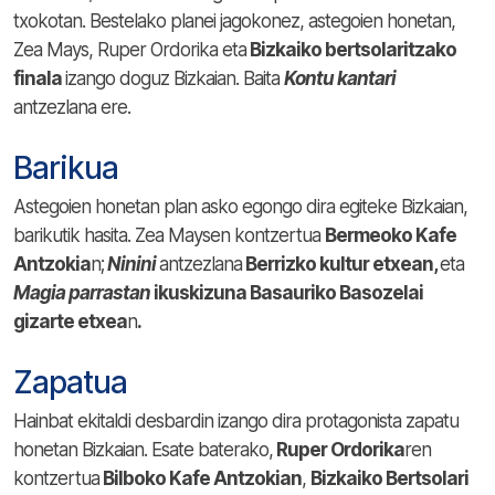
txokotan. Bestelako planei jagokonez, astegoien honetan,
Zea Mays, Ruper Ordorika eta
Bizkaiko bertsolaritzako
finala
izango doguz Bizkaian. Baita
Kontu kantari
antzezlana ere.
Barikua
Astegoien honetan plan asko egongo dira egiteke Bizkaian,
barikutik hasita. Zea Maysen kontzertua
Bermeoko Kafe
Antzokia
n;
Ninini
antzezlana
Berrizko kultur etxean,
eta
Magia parrastan
ikuskizuna Basauriko Basozelai
gizarte etxea
n
.
Zapatua
Hainbat ekitaldi desbardin izango dira protagonista zapatu
honetan Bizkaian. Esate baterako,
Ruper Ordorika
ren
kontzertua
Bilboko Kafe Antzokian
,
Bizkaiko Bertsolari