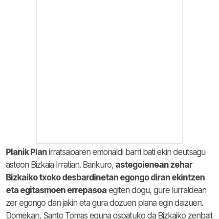
Planik Plan
irratsaioaren emonaldi barri bati ekin deutsagu
asteon Bizkaia Irratian. Barikuro,
astegoienean zehar
Bizkaiko txoko desbardinetan egongo diran ekintzen
eta egitasmoen errepasoa
egiten dogu, gure lurraldean
zer egongo dan jakin eta gura dozuen plana egin daizuen.
Domekan, Santo Tomas eguna ospatuko da Bizkaiko zenbait