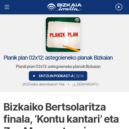
Planik plan 02x12: astegoieneko planak Bizkaian
Planik plan 02x12: astegoieneko planak Bizkaian
ENTZUN PODKAST-A
| 22:14
2025(e)ko abenduaren 19a
•
DESKARGATU
Bizkaiko Bertsolaritza
finala, ‘Kontu kantari’ eta