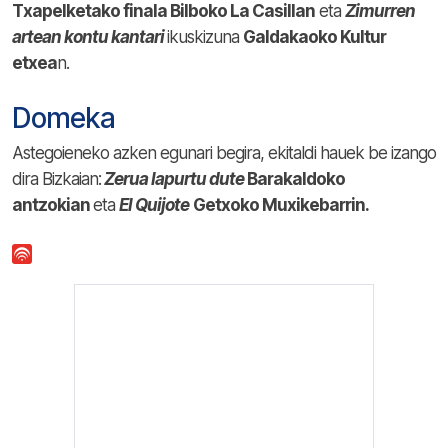
Txapelketako finala Bilboko La Casillan
eta
Zimurren
artean kontu kantari
ikuskizuna
Galdakaoko Kultur
etxea
n.
Domeka
Astegoieneko azken egunari begira, ekitaldi hauek be izango
dira Bizkaian:
Zerua lapurtu dute
Barakaldoko
antzokian
eta
El Quijote
Getxoko Muxikebarrin.