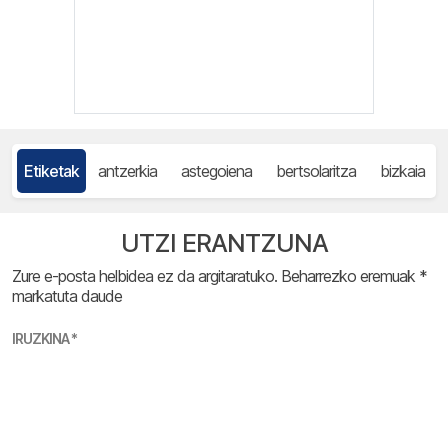
Etiketak
antzerkia
astegoiena
bertsolaritza
bizkaia
UTZI ERANTZUNA
Zure e-posta helbidea ez da argitaratuko.
Beharrezko eremuak
*
markatuta daude
IRUZKINA
*