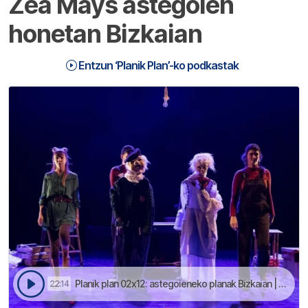
Zea Mays astegoien
honetan Bizkaian
Entzun ‘Planik Plan’-ko podkastak
Planik plan 02x12: astegoieneko planak Bizkaian | Planik Plan
22:14