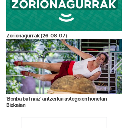
Zorionagurrak (26-08-07)
‘Bonba bat naiz’ antzerkia astegoien honetan
Bizkaian