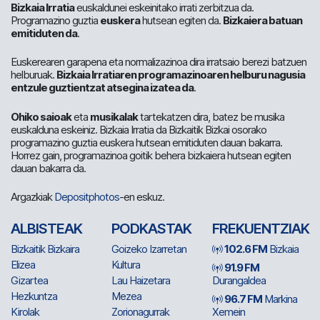
Bizkaia Irratia
euskaldunei eskeinitako irrati zerbitzua da.
Programazino guztia
euskera
hutsean egiten da.
Bizkaiera batuan
emitiduten da
.
Euskerearen garapena eta normalizazinoa dira irratsaio berezi batzuen
helburuak.
Bizkaia Irratiaren programazinoaren helburu nagusia
entzule guztientzat atsegina izatea da
.
Ohiko saioak
eta
musikalak
tartekatzen dira, batez be musika
euskalduna eskeiniz. Bizkaia Irratia da Bizkaitik Bizkai osorako
programazino guztia euskera hutsean emitiduten dauan bakarra.
Horrez gain, programazinoa goitik behera bizkaiera hutsean egiten
dauan bakarra da.
Argazkiak
Depositphotos
-en eskuz.
ALBISTEAK
PODKASTAK
FREKUENTZIAK
Bizkaitik Bizkaira
Goizeko Izarretan
102.6 FM
Bizkaia
Elizea
Kultura
91.9 FM
Gizartea
Lau Haizetara
Durangaldea
Hezkuntza
Mezea
96.7 FM
Markina
Kirolak
Zorionagurrak
Xemein