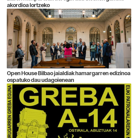
akordioa lortzeko
Open House Bilbao jaialdiak hamargarren edizinoa
ospatuko dau udagoienean