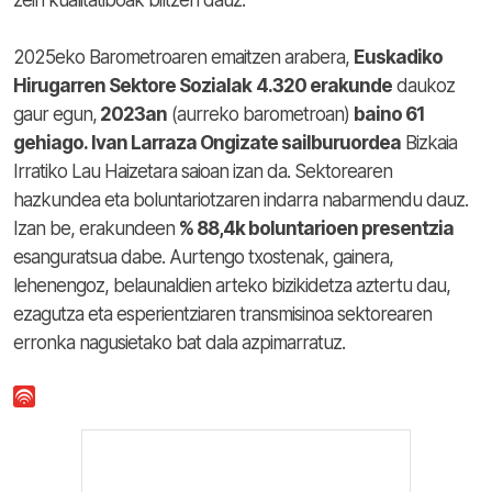
zein kualitatiboak biltzen dauz.
2025eko Barometroaren emaitzen arabera,
Euskadiko
Hirugarren Sektore Sozialak
4.320 erakunde
daukoz
gaur egun,
2023an
(aurreko barometroan)
baino 61
gehiago.
Ivan Larraza Ongizate sailburuordea
Bizkaia
Irratiko Lau Haizetara saioan izan da. Sektorearen
hazkundea eta boluntariotzaren indarra nabarmendu dauz.
Izan be, erakundeen
% 88,4k boluntarioen presentzia
esanguratsua dabe.
Aurtengo txostenak, gainera,
lehenengoz, belaunaldien arteko bizikidetza aztertu dau,
ezagutza eta esperientziaren transmisinoa sektorearen
erronka nagusietako bat dala azpimarratuz.