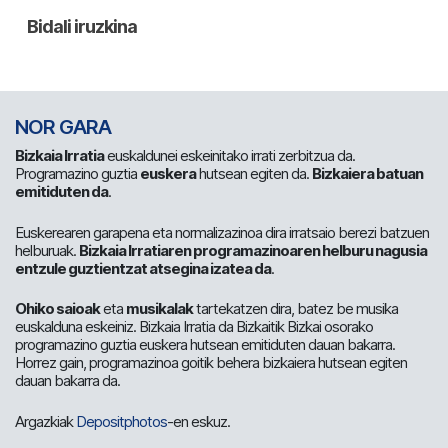
NOR GARA
Bizkaia Irratia
euskaldunei eskeinitako irrati zerbitzua da.
Programazino guztia
euskera
hutsean egiten da.
Bizkaiera batuan
emitiduten da
.
Euskerearen garapena eta normalizazinoa dira irratsaio berezi batzuen
helburuak.
Bizkaia Irratiaren programazinoaren helburu nagusia
entzule guztientzat atsegina izatea da
.
Ohiko saioak
eta
musikalak
tartekatzen dira, batez be musika
euskalduna eskeiniz. Bizkaia Irratia da Bizkaitik Bizkai osorako
programazino guztia euskera hutsean emitiduten dauan bakarra.
Horrez gain, programazinoa goitik behera bizkaiera hutsean egiten
dauan bakarra da.
Argazkiak
Depositphotos
-en eskuz.