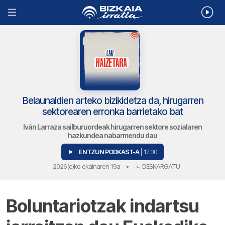
Belaunaldien arteko bizikidetza da, hirugarren
sektorearen erronka barrietako bat
Iván Larraza sailburuordeak hirugarren sektore sozialaren
hazkundea nabarmendu dau
ENTZUN PODKAST-A
| 12:30
2026(e)ko ekainaren 19a
•
DESKARGATU
Boluntariotzak indartsu