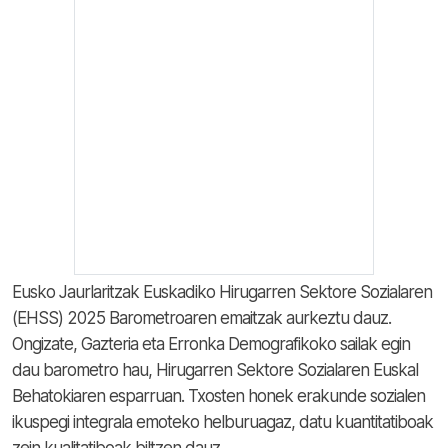
Eusko Jaurlaritzak Euskadiko Hirugarren Sektore Sozialaren
(EHSS) 2025 Barometroaren emaitzak aurkeztu dauz.
Ongizate, Gazteria eta Erronka Demografikoko sailak egin
dau barometro hau, Hirugarren Sektore Sozialaren Euskal
Behatokiaren esparruan. Txosten honek erakunde sozialen
ikuspegi integrala emoteko helburuagaz, datu kuantitatiboak