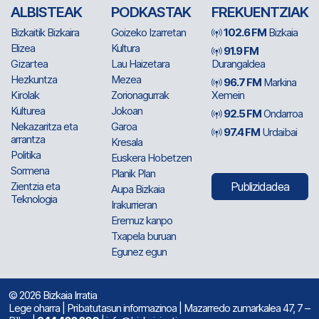
ALBISTEAK
PODKASTAK
FREKUENTZIAK
Bizkaitik Bizkaira
Goizeko Izarretan
102.6 FM
Bizkaia
Elizea
Kultura
91.9 FM
Gizartea
Lau Haizetara
Durangaldea
Hezkuntza
Mezea
96.7 FM
Markina
Kirolak
Zorionagurrak
Xemein
Kulturea
Jokoan
92.5 FM
Ondarroa
Nekazaritza eta
Garoa
97.4 FM
Urdaibai
arrantza
Kresala
Politika
Euskera Hobetzen
Sormena
Planik Plan
Zientzia eta
Publizidadea
Aupa Bizkaia
Teknologia
Irakurrieran
Eremuz kanpo
Txapela buruan
Egunez egun
© 2026 Bizkaia Irratia
Lege oharra
|
Pribatutasun informazinoa
| Mazarredo zumarkalea 47, 7 –