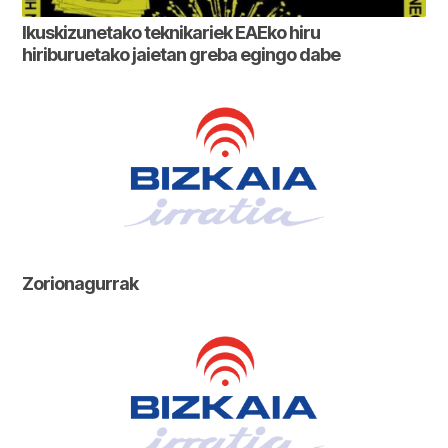
Ikuskizunetako teknikariek EAEko hiru
hiriburuetako jaietan greba egingo dabe
Zorionagurrak