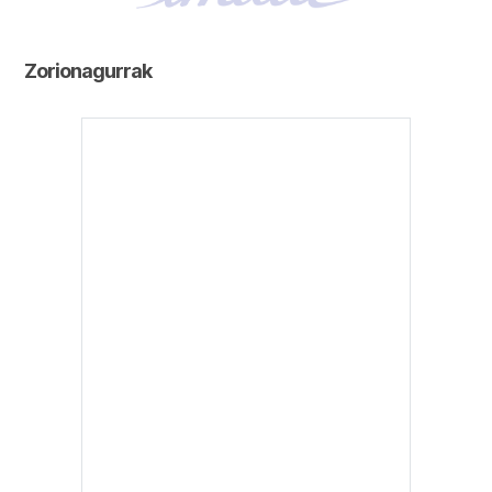
Zorionagurrak