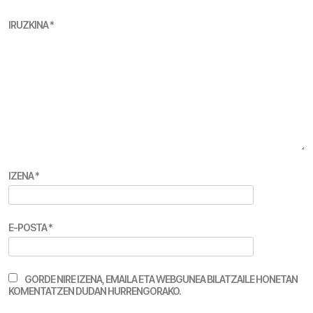
IRUZKINA
*
IZENA
*
E-POSTA
*
GORDE NIRE IZENA, EMAILA ETA WEBGUNEA BILATZAILE HONETAN
KOMENTATZEN DUDAN HURRENGORAKO.