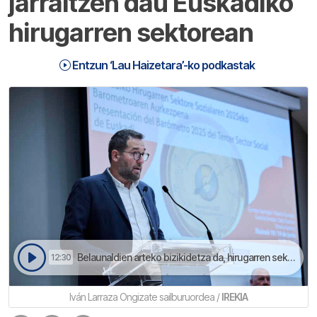
jarraitzen dau Euskadiko
hirugarren sektorean
Entzun ‘Lau Haizetara’-ko podkastak
Belaunaldien arteko bizikidetza da, hirugarren sektorearen erronka barrietako bat | Lau Haizetara
12:30
Iván Larraza Ongizate sailburuordea /
IREKIA