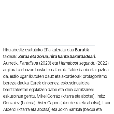
Hiru abestiz osatutako EPa kaleratu dau
Burutik
taldeak:
Zerua eta zorua, hiru kanta bakardadeari
.
Aurretik,
Paradisua
(2020) eta
Hamabost segundu
(2022)
argitaratu ebazan boskote nafarrak. Talde barria eta gaztea
da, estilo ugari ikututen dauz eta akordeoiak protagonismo
berezia dauka. Eurek dinoenez, eskusoinua ideia
barritzaileetan egokitzen dabe eta ideia barritzaileei
eskusoinua gehitu. Mikel Gorraiz (kitarra eta abotsa), Iraitz
Gonzalez (bateria), Asier Capon (akordeoia eta abotsa), Luar
Alberdi (kitarra eta abotsa) eta Jokin Barriola (baxua eta