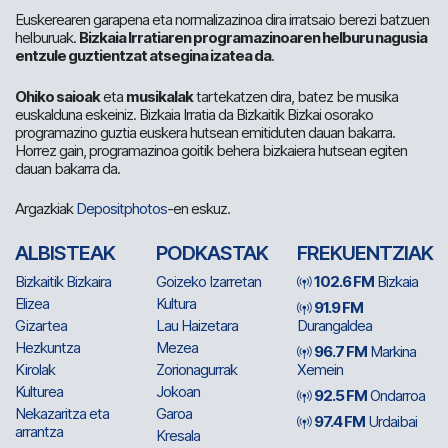
Euskerearen garapena eta normalizazinoa dira irratsaio berezi batzuen
helburuak.
Bizkaia Irratiaren programazinoaren helburu nagusia
entzule guztientzat atsegina izatea da
.
Ohiko saioak
eta
musikalak
tartekatzen dira, batez be musika
euskalduna eskeiniz. Bizkaia Irratia da Bizkaitik Bizkai osorako
programazino guztia euskera hutsean emitiduten dauan bakarra.
Horrez gain, programazinoa goitik behera bizkaiera hutsean egiten
dauan bakarra da.
Argazkiak
Depositphotos
-en eskuz.
ALBISTEAK
PODKASTAK
FREKUENTZIAK
Bizkaitik Bizkaira
Goizeko Izarretan
102.6 FM
Bizkaia
Elizea
Kultura
91.9 FM
Gizartea
Lau Haizetara
Durangaldea
Hezkuntza
Mezea
96.7 FM
Markina
Kirolak
Zorionagurrak
Xemein
Kulturea
Jokoan
92.5 FM
Ondarroa
Nekazaritza eta
Garoa
97.4 FM
Urdaibai
arrantza
Kresala