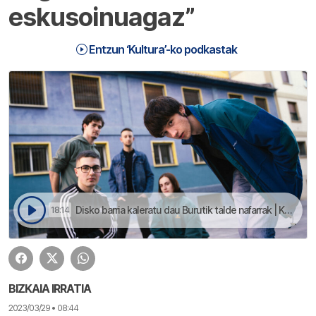
eskusoinuagaz”
Entzun ‘Kultura’-ko podkastak
Disko barria kaleratu dau Burutik talde nafarrak | Kultura
18:14
BIZKAIA IRRATIA
2023/03/29 • 08:44