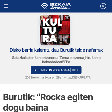
Disko barria kaleratu dau Burutik talde nafarrak
Gatazka baten kontakizuna da 'Zerua eta zorua, hiru kanta
bakardadeari' EPa
ENTZUN PODKAST-A
| 18:14
2023(e)ko martxoaren 29a
•
DESKARGATU
Burutik: “Rocka egiten
dogu baina