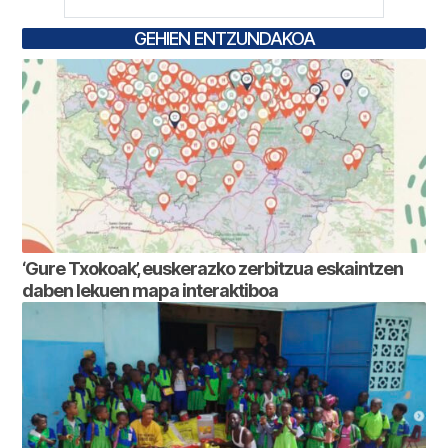
GEHIEN ENTZUNDAKOA
‘Gure Txokoak’, euskerazko zerbitzua eskaintzen
daben lekuen mapa interaktiboa