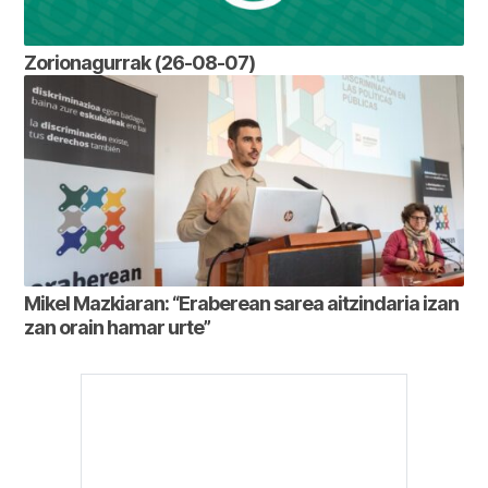
Zorionagurrak (26-08-07)
Mikel Mazkiaran: “Eraberean sarea aitzindaria izan
zan orain hamar urte”