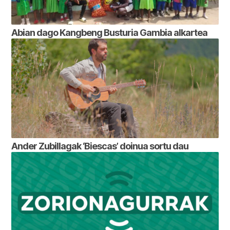
Abian dago Kangbeng Busturia Gambia alkartea
Ander Zubillagak ‘Biescas’ doinua sortu dau