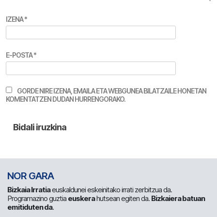
IZENA
*
E-POSTA
*
GORDE NIRE IZENA, EMAILA ETA WEBGUNEA BILATZAILE HONETAN
KOMENTATZEN DUDAN HURRENGORAKO.
NOR GARA
Bizkaia Irratia
euskaldunei eskeinitako irrati zerbitzua da.
Programazino guztia
euskera
hutsean egiten da.
Bizkaiera batuan
emitiduten da
.