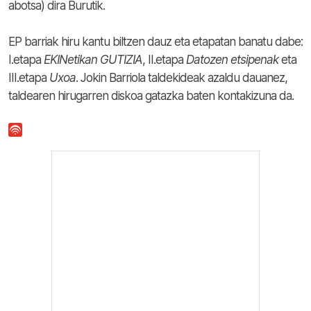
abotsa) dira Burutik.
EP barriak hiru kantu biltzen dauz eta etapatan banatu dabe:
I.etapa
EKINetikan GUTIZIA
, II.etapa
Datozen etsipenak
eta
III.etapa
Uxoa
. Jokin Barriola taldekideak azaldu dauanez,
taldearen hirugarren diskoa gatazka baten kontakizuna da.