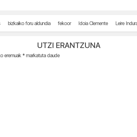
s
bizkaiko foru aldundia
fekoor
Idoia Clemente
Leire Indur
UTZI ERANTZUNA
ko eremuak
*
markatuta daude