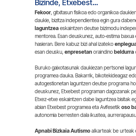
Bizinde, Etxebest…
Fekoor
, gitxitasun fisikoa edo organikoa dauk
daukie, bizitza independientea egin gura dabe
laguntzea
eskaintzen deutse bizimodu indepen
mentorea. Esan deuskunez, auto-estima baxua 
hasieran. Bere kabuz bizi ahal izateko
enplegu
esan deusku,
enpresetan
oraindino
beldurra
Buruko gaixotasunak daukiezan pertsonei lag
programea dauka. Bakarrik, bikotekideagaz edo 
autogestionetan laguntzen deutse programa hon
deuskunez, Etxebest programan dagozanak per
Etxez-etxe eskaintzen dabe laguntzea bisitak eg
abian Etxebest programea eta Avifesetik
oso
b
autonomia berresten dala ikustea, aurrerapausu
Apnabi Bizkaia Autismo
alkarteak be urteak 