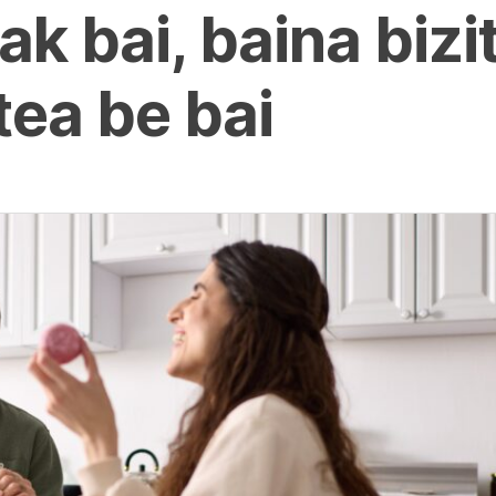
k bai, baina bizi
ea be bai