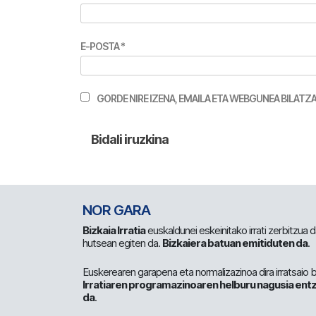
E-POSTA
*
GORDE NIRE IZENA, EMAILA ETA WEBGUNEA BILA
NOR GARA
Bizkaia Irratia
euskaldunei eskeinitako irrati zerbitzua
hutsean egiten da.
Bizkaiera batuan emitiduten da
.
Euskerearen garapena eta normalizazinoa dira irratsaio 
Irratiaren programazinoaren helburu nagusia entz
da
.