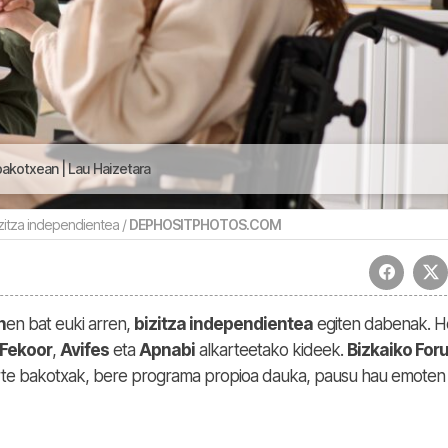
akotxean | Lau Haizetara
zitza independientea /
DEPHOSITPHOTOS.COM
n
en bat euki arren,
bizitza independientea
egiten dabenak. H
Fekoor
,
Avifes
eta
Apnabi
alkarteetako kideek.
Bizkaiko For
arte bakotxak, bere programa propioa dauka, pausu hau emoten