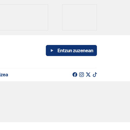
Entzun zuzenean
izea