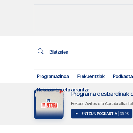
Bilatzailea
Programazinoa
Frekuentziak
Podkasta
Nekazaritza eta arrantza
Programa desbardinak d
Fekoor, Avifes eta Apnabi alkart
ENTZUN PODKAST-A
| 35:08