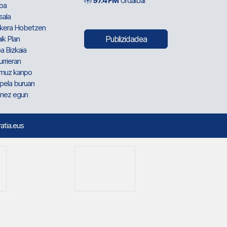
97.4 FM
Urdaibai
oa
sala
kera Hobetzen
ik Plan
Publizidadea
a Bizkaia
urrieran
muz kanpo
pela buruan
nez egun
ratia.eus