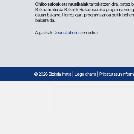
Ohiko saioak
eta
musikalak
tartekatzen dira, batez b
Bizkaia Irratia da Bizkaitik Bizkai osorako programazino
dauan bakarra. Horrez gain, programazinoa goitik beher
bakarra da.
Argazkiak
Depositphotos
-en eskuz.
© 2026 Bizkaia Irratia
|
Lege oharra
|
Pribatutasun infor