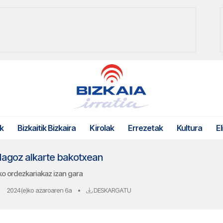
k
Bizkaitik Bizkaira
Kirolak
Errezetak
Kultura
El
agoz alkarte bakotxean
eko ordezkariakaz izan gara
2024(e)ko azaroaren 6a
•
DESKARGATU