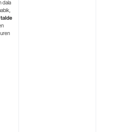
 dala
nabik,
 talde
en
uren