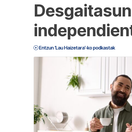
Desgaitasuna
independient
Entzun ‘Lau Haizetara’-ko podkastak