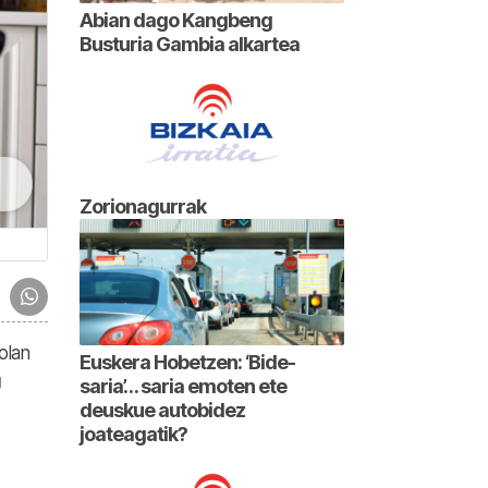
Abian dago Kangbeng
Busturia Gambia alkartea
Zorionagurrak
olan
Euskera Hobetzen: ‘Bide-
u
saria’… saria emoten ete
deuskue autobidez
joateagatik?