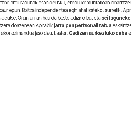
ino arduradunak esan deusku, eredu komunitarioan oinarritzen
aur egun. Bizitza independientea egin ahal izateko, aurretik, Ap
deutse. Orain urrian hasi da beste edizino bat eta
sei laguneko
zitzera doazenean Apnabik
jarraipen pertsonalizatua
eskaintz
rekonozimendua jaso dau. Laster,
C
adizen aurkeztuko dabe
e