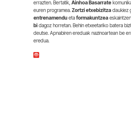
errazten. Bertatik,
Ainhoa Basarrate
komunikaz
euren programea.
Zortzi etxebizitza
daukiez g
entrenamendu
eta
formakuntzea
eskaintzen 
bi
dagoz horretan. Behin etxeetariko batera bi
deutse. Apnabiren ereduak nazinoartean be er
eredua.