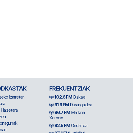
ODKASTAK
FREKUENTZIAK
zeko Izarretan
102.6 FM
Bizkaia
ura
91.9 FM
Durangaldea
 Haizetara
96.7 FM
Markina
zea
Xemein
ionagurrak
92.5 FM
Ondarroa
oan