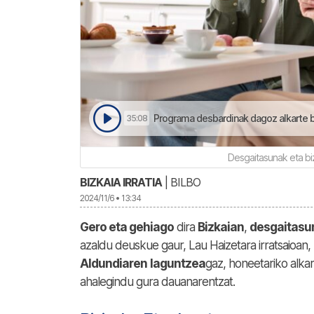
Programa desbardinak dagoz alkarte b
35:08
Desgaitasunak eta bi
BIZKAIA IRRATIA
| BILBO
2024/11/6 • 13:34
Gero eta gehiago
dira
Bizkaian
,
desgaitasu
azaldu deuskue gaur, Lau Haizetara irratsaioan,
Aldundiaren
laguntzea
gaz, honeetariko alk
ahalegindu gura dauanarentzat.