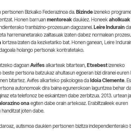
ien pertsonen Bizkaiko Federazinoa da.
Bizinde
izeneko program
nentzat. Honen barruan
mentoreak
daukiez. Honeek
aholkuak
dienterako trantsizino-prozesuan dagozanei.
Leire Indurain
da
eta harremanetarako zailtasuak izaten dabez normalean prozes
a
lortzea izaten da kezketariko bat. Honen ganean, Leire Indura
dagoala holango pertsonak kontratetako.
untzeko dagoan
Avifes
alkarteak bitartean,
Etxebest
izeneko
beste pertsona batzukaz ahultasun egoeran bizi diranei euren b
en bitartez. Avifes alkarteko psikologea da
Idoia Clemente
. E
tsona autonomoak dira baina egunerokoan laguntzea behar da
inaz eta telefonoz be eskaintzen dabe zerbitzua. 2013. urtean ja
alorazino ona
egiten dabe orain artekoaz. Erabiltzaileek euren
 handitzat joten dabe.
daroaz, autismoa daukien pertsonen bizitza independienterako 