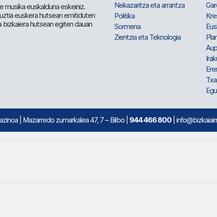
Nekazaritza eta arrantza
Gar
e musika euskalduna eskeiniz.
 guztia euskera hutsean emitiduten
Politika
Kre
a bizkaiera hutsean egiten dauan
Sormena
Eus
Zientzia eta Teknologia
Plan
Aup
Irak
Ere
Txa
Egu
mazinoa
| Mazarredo zumarkalea 47, 7 – Bilbo |
944 466 800
| info@bizkaiair