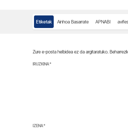
Etiketak
Ainhoa Basarrate
APNABI
avife
Zure e-posta helbidea ez da argitaratuko.
Beharrez
IRUZKINA
*
IZENA
*