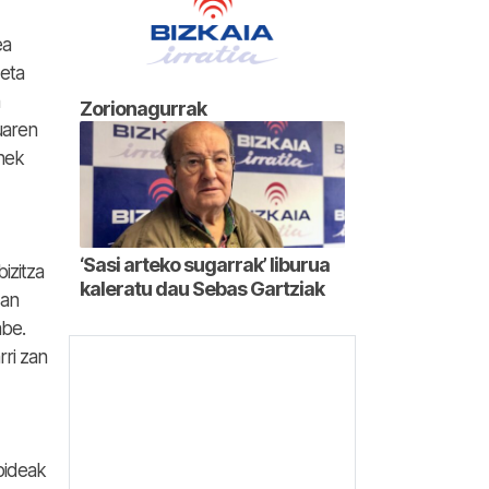
ea
eta
Zorionagurrak
uaren
inek
‘Sasi arteko sugarrak’ liburua
izitza
kaleratu dau Sebas Gartziak
san
be.
rri zan
bideak