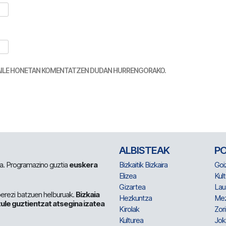
TZAILE HONETAN KOMENTATZEN DUDAN HURRENGORAKO.
ALBISTEAK
P
 da. Programazino guztia
euskera
Bizkaitik Bizkaira
Goi
Elizea
Kult
Gizartea
Lau
berezi batzuen helburuak.
Bizkaia
Hezkuntza
Me
ule guztientzat atsegina izatea
Kirolak
Zor
Kulturea
Jok