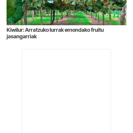
Kiwilur: Arratzuko lurrak emondako fruitu
jasangarriak