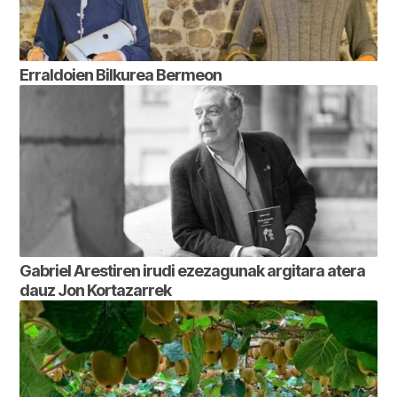
Erraldoien Bilkurea Bermeon
Gabriel Arestiren irudi ezezagunak argitara atera
dauz Jon Kortazarrek