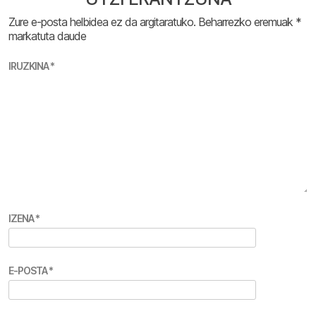
Zure e-posta helbidea ez da argitaratuko.
Beharrezko eremuak
*
markatuta daude
IRUZKINA
*
IZENA
*
E-POSTA
*