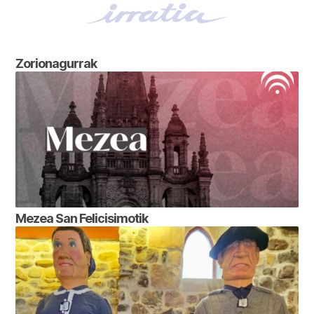
Zorionagurrak
Mezea San Felicisimotik