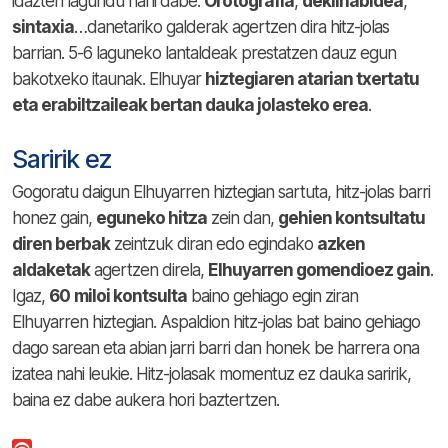
idazten lagundu nahi dabe.
Orotografia
,
deklinabidea
,
sintaxia
…danetariko galderak agertzen dira hitz-jolas
barrian. 5-6 laguneko lantaldeak prestatzen dauz egun
bakotxeko itaunak. Elhuyar
hiztegiaren atarian txertatu
eta erabiltzaileak bertan dauka jolasteko erea
.
Saririk ez
Gogoratu daigun Elhuyarren hiztegian sartuta, hitz-jolas barri
honez gain,
eguneko hitza
zein dan,
gehien kontsultatu
diren berbak
zeintzuk diran edo egindako
azken
aldaketak
agertzen direla,
Elhuyarren gomendioez gain
.
Igaz,
60
miloi kontsulta
baino gehiago egin ziran
Elhuyarren hiztegian. Aspaldion hitz-jolas bat baino gehiago
dago sarean eta abian jarri barri dan honek be harrera ona
izatea nahi leukie. Hitz-jolasak momentuz ez dauka saririk,
baina ez dabe aukera hori baztertzen.