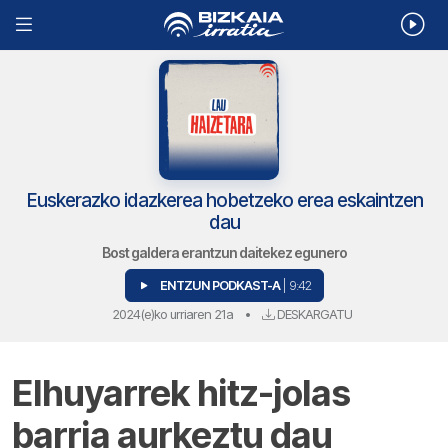
Euskerazko idazkerea hobetzeko erea eskaintzen
dau
Bost galdera erantzun daitekez egunero
ENTZUN PODKAST-A
| 9:42
2024(e)ko urriaren 21a
•
DESKARGATU
Elhuyarrek hitz-jolas
barria aurkeztu dau