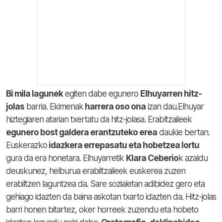
Bi mila lagunek
egiten dabe egunero
Elhuyarren hitz-
jolas
barria. Ekimenak
harrera oso ona
izan dau.Elhuyar
hiztegiaren atarian txertatu da hitz-jolasa. Erabltzaileek
egunero bost galdera erantzuteko erea
daukie bertan.
Euskerazko
idazkera errepasatu eta hobetzea lortu
gura da era honetara. Elhuyarretik
Klara Ceberio
k azaldu
deuskunez, helburua erabiltzaileek euskerea zuzen
erabiltzen laguntzea da. Sare sozialetan adibidez gero eta
gehiago idazten da baina askotan txarto idazten da. Hitz-jolas
barri honen bitartez, oker horreek zuzendu eta hobeto