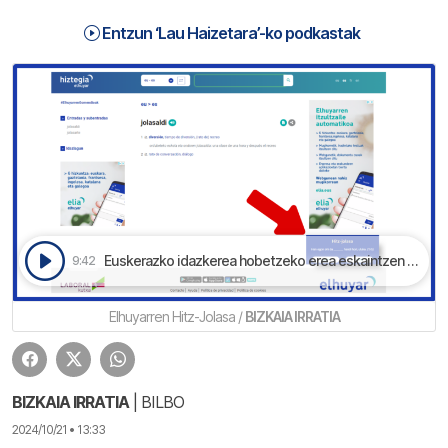
Entzun ‘Lau Haizetara’-ko podkastak
Euskerazko idazkerea hobetzeko erea eskaintzen dau | Lau Haizetara
9:42
Elhuyarren Hitz-Jolasa /
BIZKAIA IRRATIA
BIZKAIA IRRATIA
| BILBO
2024/10/21 • 13:33