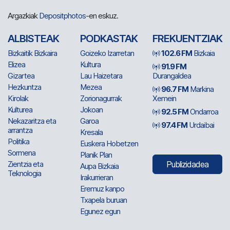
Argazkiak
Depositphotos
-en eskuz.
ALBISTEAK
PODKASTAK
FREKUENTZIAK
Bizkaitik Bizkaira
Goizeko Izarretan
102.6 FM
Bizkaia
Elizea
Kultura
91.9 FM
Gizartea
Lau Haizetara
Durangaldea
Hezkuntza
Mezea
96.7 FM
Markina
Kirolak
Zorionagurrak
Xemein
Kulturea
Jokoan
92.5 FM
Ondarroa
Nekazaritza eta
Garoa
97.4 FM
Urdaibai
arrantza
Kresala
Politika
Euskera Hobetzen
Sormena
Planik Plan
Zientzia eta
Publizidadea
Aupa Bizkaia
Teknologia
Irakurrieran
Eremuz kanpo
Txapela buruan
Egunez egun