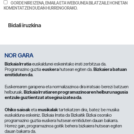
GORDE NIRE IZENA, EMAILA ETA WEBGUNEA BILATZAILE HONETAN
KOMENTATZEN DUDAN HURRENGORAKO.
NOR GARA
Bizkaia Irratia
euskaldunei eskeinitako irrati zerbitzua da.
Programazino guztia
euskera
hutsean egiten da.
Bizkaiera batuan
emitiduten da
.
Euskerearen garapena eta normalizazinoa dira irratsaio berezi batzuen
helburuak.
Bizkaia Irratiaren programazinoaren helburu nagusia
entzule guztientzat atsegina izatea da
.
Ohiko saioak
eta
musikalak
tartekatzen dira, batez be musika
euskalduna eskeiniz. Bizkaia Irratia da Bizkaitik Bizkai osorako
programazino guztia euskera hutsean emitiduten dauan bakarra.
Horrez gain, programazinoa goitik behera bizkaiera hutsean egiten
dauan bakarra da.