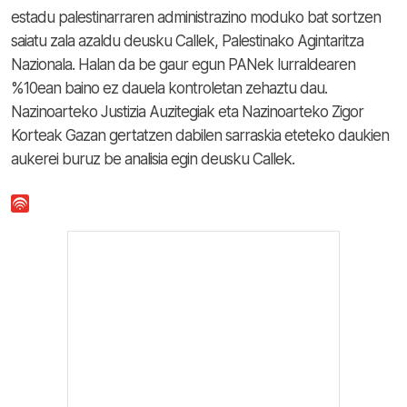
estadu palestinarraren administrazino moduko bat sortzen
saiatu zala azaldu deusku Callek, Palestinako Agintaritza
Nazionala. Halan da be gaur egun PANek lurraldearen
%10ean baino ez dauela kontroletan zehaztu dau.
Nazinoarteko Justizia Auzitegiak eta Nazinoarteko Zigor
Korteak Gazan gertatzen dabilen sarraskia eteteko daukien
aukerei buruz be analisia egin deusku Callek.