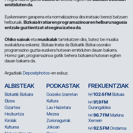
emitiduten da
.
Euskerearen garapena eta normalizazinoa dira irratsaio berezi batzuen
helburuak.
Bizkaia Irratiaren programazinoaren helburu nagusia
entzule guztientzat atsegina izatea da
.
Ohiko saioak
eta
musikalak
tartekatzen dira, batez be musika
euskalduna eskeiniz. Bizkaia Irratia da Bizkaitik Bizkai osorako
programazino guztia euskera hutsean emitiduten dauan bakarra.
Horrez gain, programazinoa goitik behera bizkaiera hutsean egiten
dauan bakarra da.
Argazkiak
Depositphotos
-en eskuz.
ALBISTEAK
PODKASTAK
FREKUENTZIAK
Bizkaitik Bizkaira
Goizeko Izarretan
102.6 FM
Bizkaia
Elizea
Kultura
91.9 FM
Gizartea
Lau Haizetara
Durangaldea
Hezkuntza
Mezea
96.7 FM
Markina
Kirolak
Zorionagurrak
Xemein
Kulturea
Jokoan
92.5 FM
Ondarroa