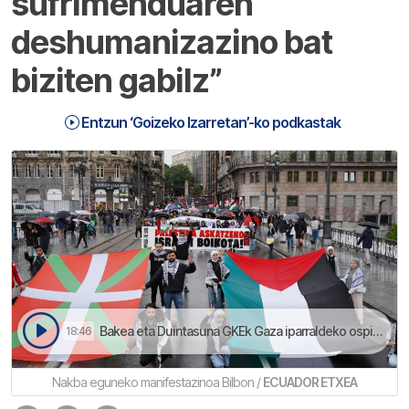
sufrimenduaren
deshumanizazino bat
biziten gabilz”
Entzun ‘Goizeko Izarretan’-ko podkastak
Bakea eta Duintasuna GKEk Gaza iparraldeko ospitale bateko beharginakaz dihardu lanean | Goizeko Izarretan
18:46
Nakba eguneko manifestazinoa Bilbon /
ECUADOR ETXEA