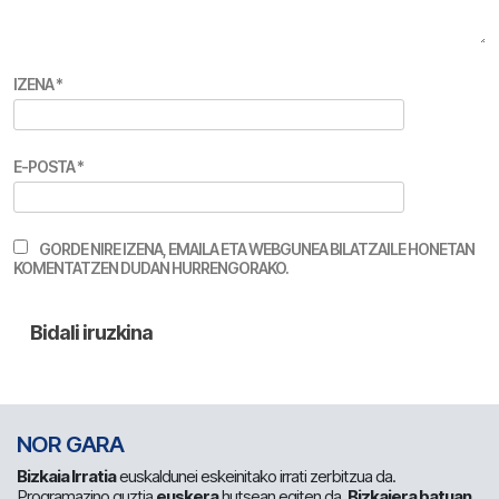
IZENA
*
E-POSTA
*
GORDE NIRE IZENA, EMAILA ETA WEBGUNEA BILATZAILE HONETAN
KOMENTATZEN DUDAN HURRENGORAKO.
NOR GARA
Bizkaia Irratia
euskaldunei eskeinitako irrati zerbitzua da.
Programazino guztia
euskera
hutsean egiten da.
Bizkaiera batuan