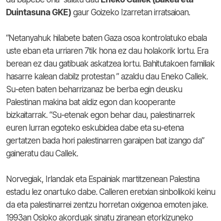
Duintasuna GKE)
gaur Goizeko Izarretan irratsaioan.
“Netanyahuk hilabete baten Gaza osoa kontrolatuko ebala
uste eban eta urriaren 7tik hona ez dau holakorik lortu. Era
berean ez dau gatibuak askatzea lortu. Bahitutakoen familiak
hasarre kalean dabilz protestan ” azaldu dau Eneko Callek.
Su-eten baten beharrizanaz be berba egin deusku
Palestinan makina bat aldiz egon dan kooperante
bizkaitarrak. “Su-etenak egon behar dau, palestinarrek
euren lurran egoteko eskubidea dabe eta su-etena
gertatzen bada hori palestinarren garaipen bat izango da”
gaineratu dau Callek.
Norvegiak, Irlandak eta Espainiak martitzenean Palestina
estadu lez onartuko dabe. Calleren eretxian sinbolikoki keinu
da eta palestinarrei zentzu horretan oxigenoa emoten jake.
1993an Osloko akorduak sinatu ziranean etorkizuneko