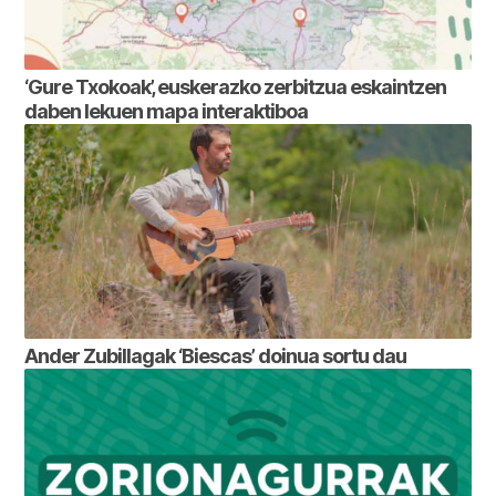
‘Gure Txokoak’, euskerazko zerbitzua eskaintzen
daben lekuen mapa interaktiboa
Ander Zubillagak ‘Biescas’ doinua sortu dau