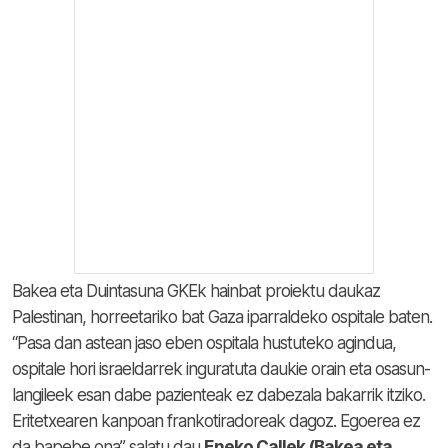
Bakea eta Duintasuna GKEk hainbat proiektu daukaz
Palestinan, horreetariko bat Gaza iparraldeko ospitale baten.
“Pasa dan astean jaso eben ospitala hustuteko agindua,
ospitale hori israeldarrek inguratuta daukie orain eta osasun-
langileek esan dabe pazienteak ez dabezala bakarrik itziko.
Eritetxearen kanpoan frankotiradoreak dagoz. Egoerea ez
da bapebe ona” salatu dau
Eneko Callek (Bakea eta