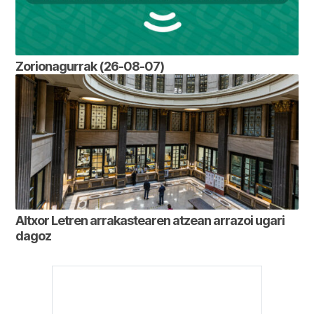
Zorionagurrak (26-08-07)
Altxor Letren arrakastearen atzean arrazoi ugari
dagoz