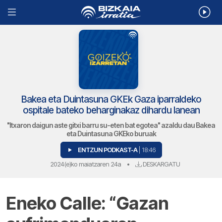
Bakea eta Duintasuna GKEk Gaza iparraldeko
ospitale bateko beharginakaz dihardu lanean
"Itxaron daigun aste gitxi barru su-eten bat egotea" azaldu dau Bakea
eta Duintasuna GKEko buruak
ENTZUN PODKAST-A
| 18:46
2024(e)ko maiatzaren 24a
•
DESKARGATU
Eneko Calle: “Gazan