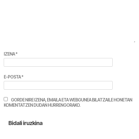
IZENA
*
E-POSTA
*
GORDE NIRE IZENA, EMAILA ETA WEBGUNEA BILATZAILE HONETAN
KOMENTATZEN DUDAN HURRENGORAKO.