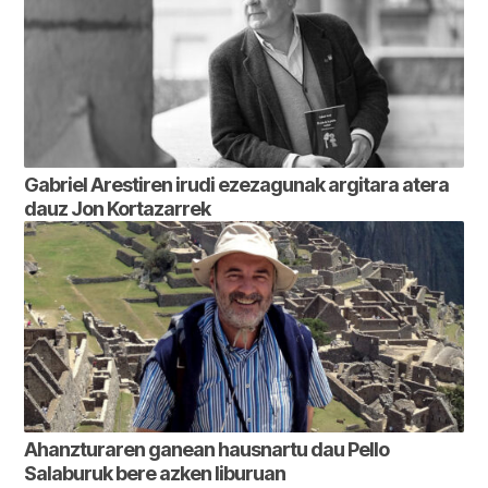
Gabriel Arestiren irudi ezezagunak argitara atera
dauz Jon Kortazarrek
Ahanzturaren ganean hausnartu dau Pello
Salaburuk bere azken liburuan