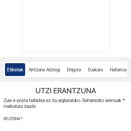
Etiketak
Aintzane Ariztegi
Errigora
Euskara
Nafarroa
UTZI ERANTZUNA
Zure e-posta helbidea ez da argitaratuko.
Beharrezko eremuak
*
markatuta daude
IRUZKINA
*