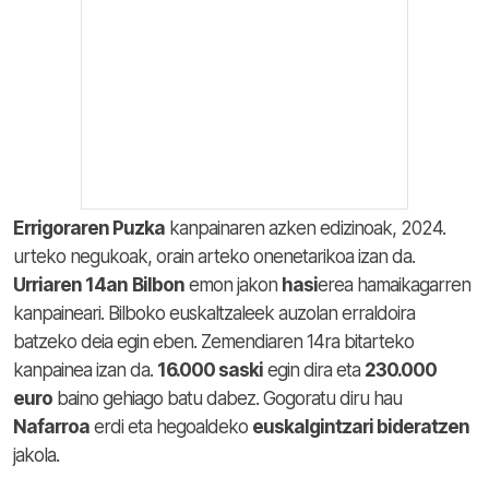
Errigoraren Puzka
kanpainaren azken edizinoak, 2024.
urteko negukoak, orain arteko onenetarikoa izan da.
Urriaren 14an
Bilbon
emon jakon
hasi
erea hamaikagarren
kanpaineari. Bilboko euskaltzaleek auzolan erraldoira
batzeko deia egin eben. Zemendiaren 14ra bitarteko
kanpainea izan da.
16.000 saski
egin dira eta
230.000
euro
baino gehiago batu dabez. Gogoratu diru hau
Nafarroa
erdi eta hegoaldeko
euskalgintzari bideratzen
jakola.