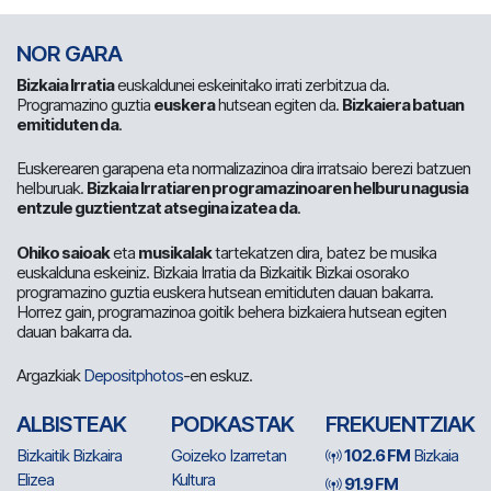
NOR GARA
Bizkaia Irratia
euskaldunei eskeinitako irrati zerbitzua da.
Programazino guztia
euskera
hutsean egiten da.
Bizkaiera batuan
emitiduten da
.
Euskerearen garapena eta normalizazinoa dira irratsaio berezi batzuen
helburuak.
Bizkaia Irratiaren programazinoaren helburu nagusia
entzule guztientzat atsegina izatea da
.
Ohiko saioak
eta
musikalak
tartekatzen dira, batez be musika
euskalduna eskeiniz. Bizkaia Irratia da Bizkaitik Bizkai osorako
programazino guztia euskera hutsean emitiduten dauan bakarra.
Horrez gain, programazinoa goitik behera bizkaiera hutsean egiten
dauan bakarra da.
Argazkiak
Depositphotos
-en eskuz.
ALBISTEAK
PODKASTAK
FREKUENTZIAK
Bizkaitik Bizkaira
Goizeko Izarretan
102.6 FM
Bizkaia
Elizea
Kultura
91.9 FM