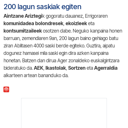
200 lagun saskiak egiten
Aintzane Ariztegi
k gogoratu dauanez, Errigoraren
komunidadea
bolondresek
,
ekoizleek
eta
kontsumitzaileek
osotzen dabe. Neguko kanpaina honen
barruan, zemendiaren 9an, 200 lagun baino gehiago batu
ziran Ablitasen 4000 saski berde egiteko. Guztira, aipatu
dogunez hamasei mila saski egin dira azken kanpaina
honetan. Batzen dan dirua Ager zonaldeko euskalgintzara
bideratuko da.
AEK
,
Ikastolak
,
Sortzen
eta
Agerraldia
alkarteen artean bananduko da.