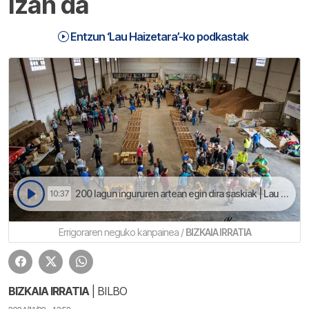
izan da
Entzun ‘Lau Haizetara’-ko podkastak
200 lagun ingururen artean egin dira saskiak | Lau Haizetara
10:37
Errigoraren neguko kanpainea /
BIZKAIA IRRATIA
BIZKAIA IRRATIA
| BILBO