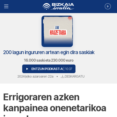
200 lagun ingururen artean egin dira saskiak
16.000 saski eta 230.000 euro
ENTZUN PODKAST-A
| 10:37
2024(e)ko azaroaren 22a
•
DESKARGATU
Errigoraren azken
kanpainea onenetarikoa