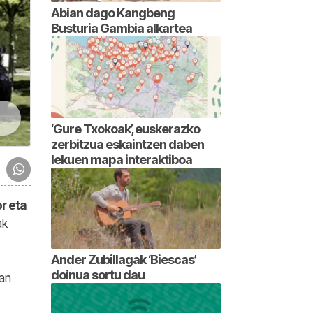
Abian dago Kangbeng
Busturia Gambia alkartea
‘Gure Txokoak’, euskerazko
zerbitzua eskaintzen daben
lekuen mapa interaktiboa
r eta
ak
Ander Zubillagak ‘Biescas’
doinua sortu dau
tan