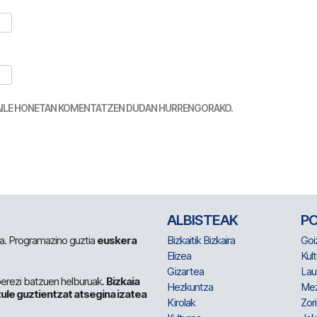
TZAILE HONETAN KOMENTATZEN DUDAN HURRENGORAKO.
ALBISTEAK
P
 da. Programazino guztia
euskera
Bizkaitik Bizkaira
Goi
Elizea
Kult
Gizartea
Lau
berezi batzuen helburuak.
Bizkaia
Hezkuntza
Me
ule guztientzat atsegina izatea
Kirolak
Zor