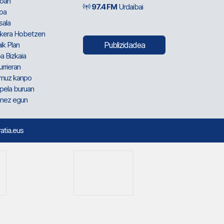
oan
97.4 FM
Urdaibai
oa
sala
kera Hobetzen
ik Plan
Publizidadea
a Bizkaia
urrieran
muz kanpo
pela buruan
nez egun
ratia.eus