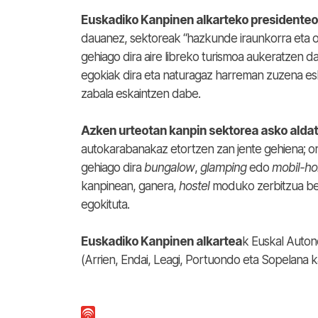
Euskadiko Kanpinen alkarteko presidenteo
dauanez, sektoreak “hazkunde iraunkorra eta o
gehiago dira aire libreko turismoa aukeratzen d
egokiak dira eta naturagaz harreman zuzena es
zabala eskaintzen dabe.
Azken urteotan kanpin sektorea asko alda
autokarabanakaz etortzen zan jente gehiena; ora
gehiago dira
bungalow
,
glamping
edo
mobil-h
kanpinean, ganera,
hostel
moduko zerbitzua be 
egokituta.
Euskadiko Kanpinen alkartea
k Euskal Autono
(Arrien, Endai, Leagi, Portuondo eta Sopelana k