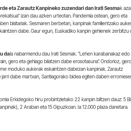
rde eta Zarautz Kanpineko zuzendari dan Irati Sesma
k aza
rekatsua” izan dau azken urteotan. Pandemia ostean, gero eta
aben bisitariak. Sesmaren berbetan, kanpinak familientzako auke
kaintzen dabe. Gaur egun, Euskadiko kanpin gehienek zerbitzu 
tu da
la nabarmendu dau Irati Sesmak. “Lehen karabanakaz edo
in, gero eta gehiago bilatzen dabe erosotasuna”. Ondorioz, gero
ome
moduko aukerak eskaintzen dabezan kanpinak. Zarautz
jarri dabe martxan, Santiagorako bidea egiten daben erromese
mia Erkidegoko hiru probintzietako 22 kanpin biltzen dauz: 5 Bi
anpinak), 2 Araban eta 15 Gipuzkoan. Ia 12.000 plaza danetara.