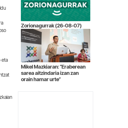
ldu
ra
Zorionagurrak (26-08-07)
oso
 eta
Mikel Mazkiaran: “Eraberean
sarea aitzindaria izan zan
ntzat
orain hamar urte”
zkaian