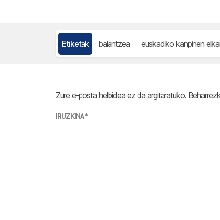
Etiketak
balantzea
euskadiko kanpinen elka
Zure e-posta helbidea ez da argitaratuko.
Beharrez
IRUZKINA
*