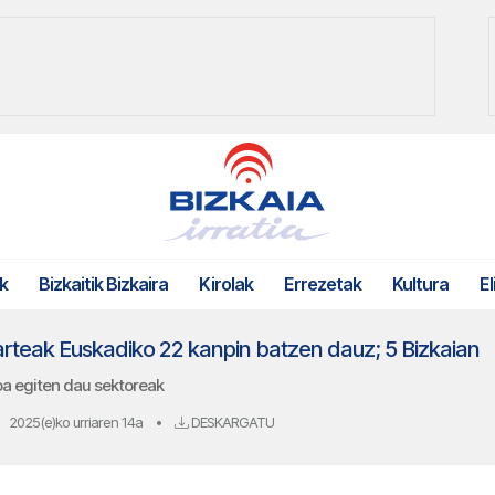
k
Bizkaitik Bizkaira
Kirolak
Errezetak
Kultura
El
rteak Euskadiko 22 kanpin batzen dauz; 5 Bizkaian
a egiten dau sektoreak
2025(e)ko urriaren 14a
•
DESKARGATU