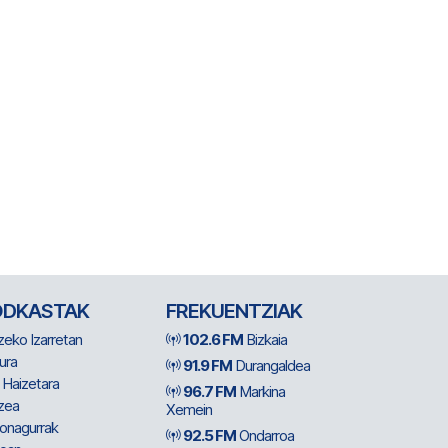
ODKASTAK
FREKUENTZIAK
zeko Izarretan
102.6 FM
Bizkaia
ura
91.9 FM
Durangaldea
 Haizetara
96.7 FM
Markina
zea
Xemein
ionagurrak
92.5 FM
Ondarroa