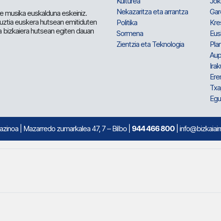
Kulturea
Jok
Nekazaritza eta arrantza
Gar
e musika euskalduna eskeiniz.
 guztia euskera hutsean emitiduten
Politika
Kre
a bizkaiera hutsean egiten dauan
Sormena
Eus
Zientzia eta Teknologia
Plan
Aup
Irak
Ere
Txa
Egu
mazinoa
| Mazarredo zumarkalea 47, 7 – Bilbo |
944 466 800
| info@bizkaiair