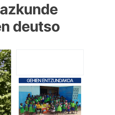
hazkunde
en deutso
GEHIEN ENTZUNDAKOA