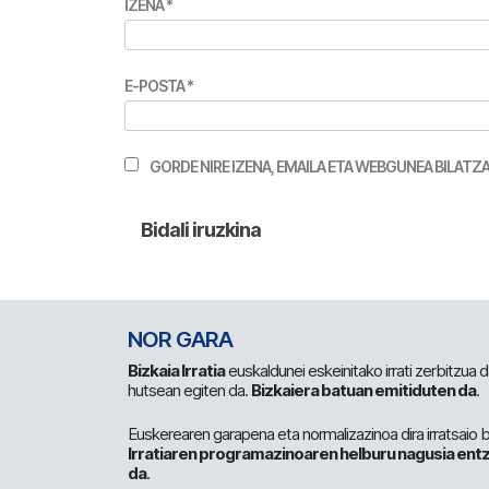
IZENA
*
E-POSTA
*
GORDE NIRE IZENA, EMAILA ETA WEBGUNEA BILA
NOR GARA
Bizkaia Irratia
euskaldunei eskeinitako irrati zerbitzua
hutsean egiten da.
Bizkaiera batuan emitiduten da
.
Euskerearen garapena eta normalizazinoa dira irratsaio 
Irratiaren programazinoaren helburu nagusia entz
da
.