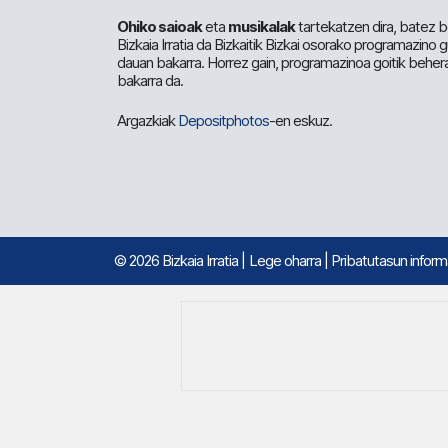
Ohiko saioak
eta
musikalak
tartekatzen dira, batez b
Bizkaia Irratia da Bizkaitik Bizkai osorako programazino
dauan bakarra. Horrez gain, programazinoa goitik beher
bakarra da.
Argazkiak
Depositphotos
-en eskuz.
© 2026 Bizkaia Irratia
|
Lege oharra
|
Pribatutasun infor