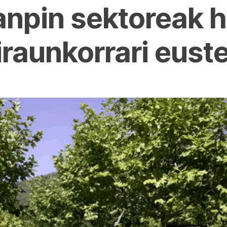
anpin sektoreak 
iraunkorrari eust