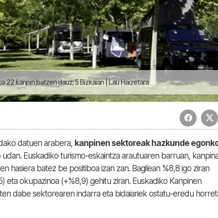
 22 kanpin batzen dauz; 5 Bizkaian | Lau Haizetara
dako datuen arabera,
kanpinen sektoreak hazkunde egonko
udan. Euskadiko turismo-eskaintza arautuaren barruan, kanpin
 hasiera batez be positiboa izan zan. Bagilean %8,8 igo ziran
5) eta okupazinoa (+%8,9) gehitu ziran. Euskadiko Kanpinen
ten dabe sektorearen indarra eta bidaiariek ostatu-eredu horre