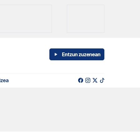
Entzun zuzenean
izea