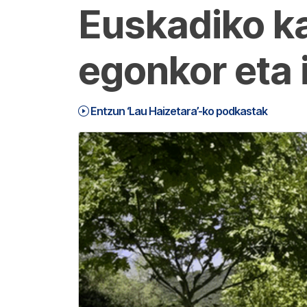
Euskadiko k
egonkor eta 
Entzun ‘Lau Haizetara’-ko podkastak