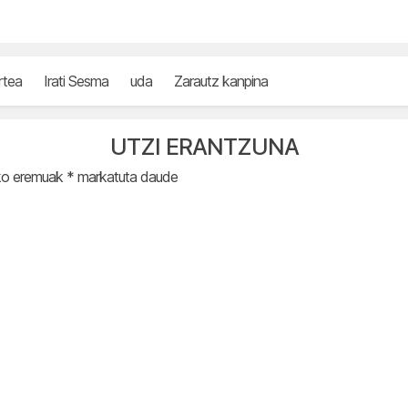
rtea
Irati Sesma
uda
Zarautz kanpina
UTZI ERANTZUNA
ko eremuak
*
markatuta daude