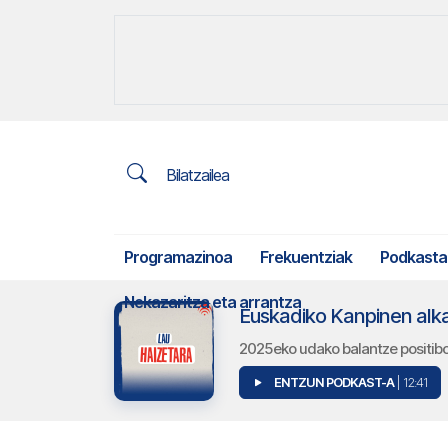
Bilatzailea
Programazinoa
Frekuentziak
Podkasta
Nekazaritza eta arrantza
Euskadiko Kanpinen alka
2025eko udako balantze positibo
ENTZUN PODKAST-A
| 12:41