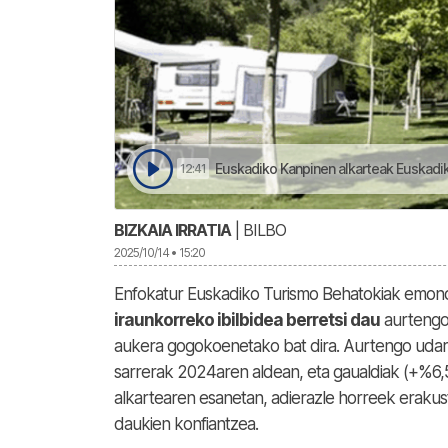
Euskadiko Kanpinen alkarteak Euskadiko
12:41
BIZKAIA IRRATIA
| BILBO
2025/10/14 • 15:20
Enfokatur Euskadiko Turismo Behatokiak emon
iraunkorreko ibilbidea berretsi dau
aurtengo 
aukera gogokoenetako bat dira. Aurtengo udaren
sarrerak 2024aren aldean, eta gaualdiak (+%6,
alkartearen esanetan, adierazle horreek erakus
daukien konfiantzea.