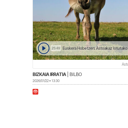
Euskera Hobetzen: Astoakaz lotutako 
25:49
Ast
BIZKAIA IRRATIA
| BILBO
2026/01/22 • 13:30