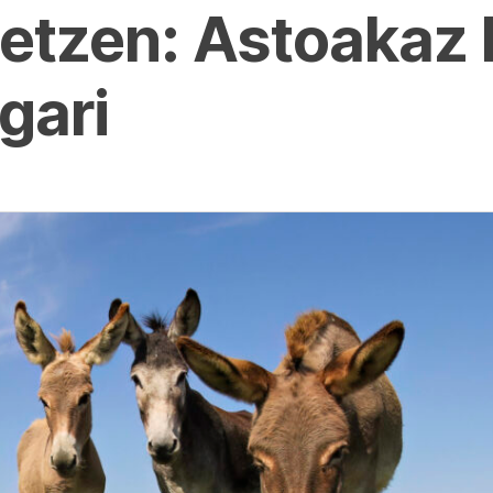
etzen: Astoakaz 
gari