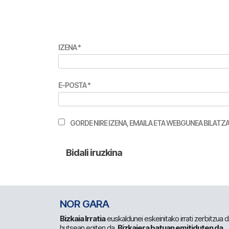
IZENA
*
E-POSTA
*
GORDE NIRE IZENA, EMAILA ETA WEBGUNEA BILA
NOR GARA
Bizkaia Irratia
euskaldunei eskeinitako irrati zerbitzua
hutsean egiten da.
Bizkaiera batuan emitiduten da
.