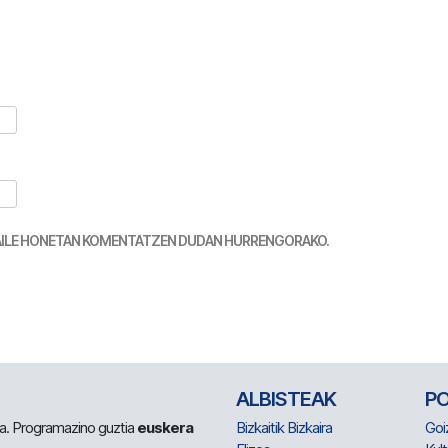
TZAILE HONETAN KOMENTATZEN DUDAN HURRENGORAKO.
ALBISTEAK
P
 da. Programazino guztia
euskera
Bizkaitik Bizkaira
Goi