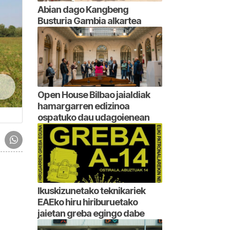
Abian dago Kangbeng
Busturia Gambia alkartea
Open House Bilbao jaialdiak
hamargarren edizinoa
ospatuko dau udagoienean
Ikuskizunetako teknikariek
EAEko hiru hiriburuetako
jaietan greba egingo dabe