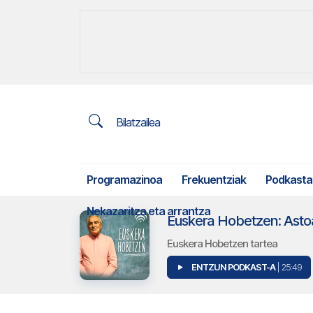
Bilatzailea
Programazinoa
Frekuentziak
Podkasta
Nekazaritza eta arrantza
Euskera Hobetzen: Astoa
Euskera Hobetzen tartea
ENTZUN PODKAST-A
| 25:49