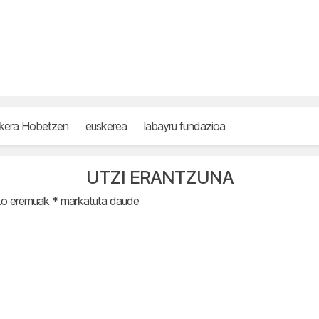
kera Hobetzen
euskerea
labayru fundazioa
UTZI ERANTZUNA
ko eremuak
*
markatuta daude