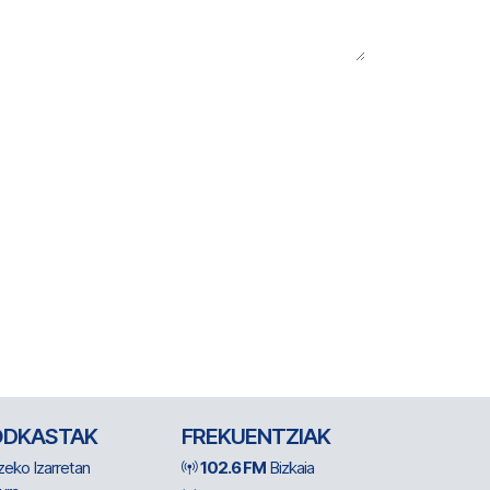
ODKASTAK
FREKUENTZIAK
zeko Izarretan
102.6 FM
Bizkaia