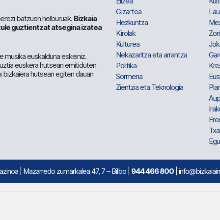
Elizea
Kult
Gizartea
Lau
berezi batzuen helburuak.
Bizkaia
Hezkuntza
Me
ule guztientzat atsegina izatea
Kirolak
Zor
Kulturea
Jok
Nekazaritza eta arrantza
Gar
e musika euskalduna eskeiniz.
 guztia euskera hutsean emitiduten
Politika
Kre
a bizkaiera hutsean egiten dauan
Sormena
Eus
Zientzia eta Teknologia
Plan
Aup
Irak
Ere
Txa
Egu
mazinoa
| Mazarredo zumarkalea 47, 7 – Bilbo |
944 466 800
| info@bizkaiair