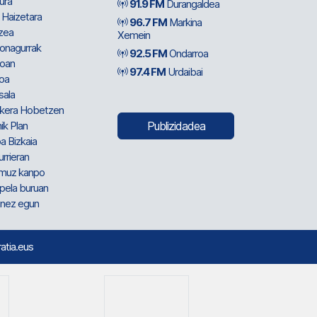
ura
91.9 FM
Durangaldea
 Haizetara
96.7 FM
Markina
zea
Xemein
ionagurrak
92.5 FM
Ondarroa
oan
97.4 FM
Urdaibai
oa
sala
kera Hobetzen
ik Plan
Publizidadea
a Bizkaia
urrieran
muz kanpo
pela buruan
nez egun
ratia.eus