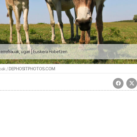
errefrauak, ugari | Euskera Hobetzen
oak /
DEPHOSITPHOTOS.COM