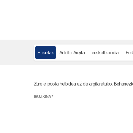
Etiketak
Adolfo Arejita
euskaltzaindia
Eus
Zure e-posta helbidea ez da argitaratuko.
Beharrez
IRUZKINA
*