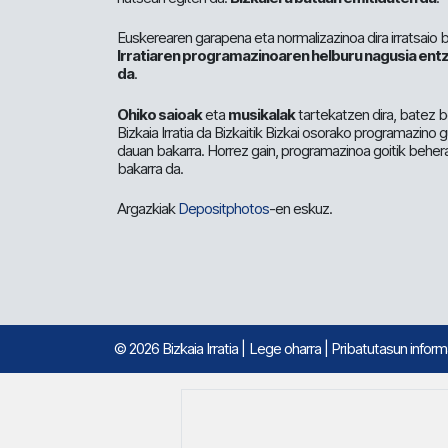
Euskerearen garapena eta normalizazinoa dira irratsaio 
Irratiaren programazinoaren helburu nagusia entz
da
.
Ohiko saioak
eta
musikalak
tartekatzen dira, batez b
Bizkaia Irratia da Bizkaitik Bizkai osorako programazino
dauan bakarra. Horrez gain, programazinoa goitik beher
bakarra da.
Argazkiak
Depositphotos
-en eskuz.
© 2026 Bizkaia Irratia
|
Lege oharra
|
Pribatutasun infor