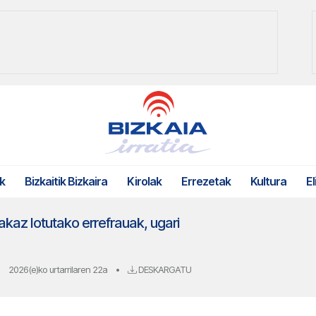
k
Bizkaitik Bizkaira
Kirolak
Errezetak
Kultura
El
kaz lotutako errefrauak, ugari
2026(e)ko urtarrilaren 22a
•
DESKARGATU