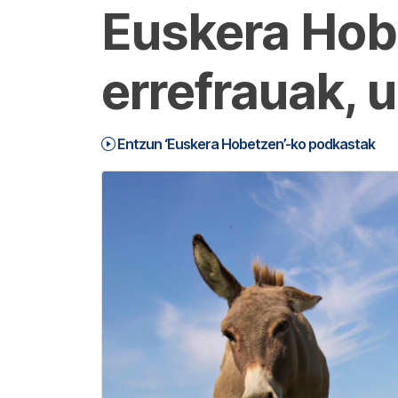
Euskera Hob
errefrauak, u
Entzun ‘Euskera Hobetzen’-ko podkastak