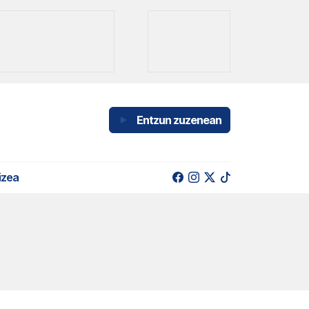
Entzun zuzenean
izea