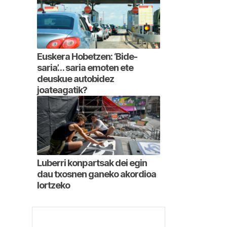
Euskera Hobetzen: ‘Bide-
saria’… saria emoten ete
deuskue autobidez
joateagatik?
Luberri konpartsak dei egin
dau txosnen ganeko akordioa
lortzeko