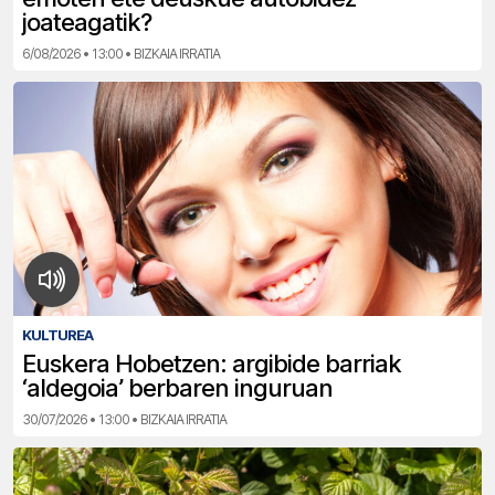
joateagatik?
6/08/2026 • 13:00 • BIZKAIA IRRATIA
KULTUREA
Euskera Hobetzen: argibide barriak
‘aldegoia’ berbaren inguruan
30/07/2026 • 13:00 • BIZKAIA IRRATIA