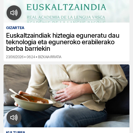
GIZARTEA
Euskaltzaindiak hiztegia eguneratu dau
teknologia eta eguneroko erabilerako
berba barriekin
23/06/2026 • 06:24 • BIZKAIA IRRATIA
KULTUREA