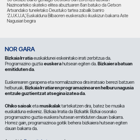
Nazinoarteko skateko elitea abuztuaren 8an batuko da Getxon
Artxandako tuneletako Deustuko tartea zabalik barriro
‘Z.U.K.U.A.’, Euskalduna Bilbaoren euskerazko ikuskizun bakarra Aste
Nagusiari begira
NOR GARA
Bizkaia Irratia
euskaldunei eskeinitako irrati zerbitzua da.
Programazino guztia
euskera
hutsean egiten da.
Bizkaiera batuan
emitiduten da
.
Euskerearen garapena eta normalizazinoa dira irratsaio berezi batzuen
helburuak.
Bizkaia Irratiaren programazinoaren helburu nagusia
entzule guztientzat atsegina izatea da
.
Ohiko saioak
eta
musikalak
tartekatzen dira, batez be musika
euskalduna eskeiniz. Bizkaia Irratia da Bizkaitik Bizkai osorako
programazino guztia euskera hutsean emitiduten dauan bakarra.
Horrez gain, programazinoa goitik behera bizkaiera hutsean egiten
dauan bakarra da.