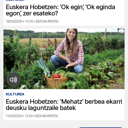
Euskera Hobetzen: ‘Ok egin’, ‘Ok eginda
egon’, zer esateko?
18/06/2026 • 13:30 • BIZKAIA IRRATIA
KULTUREA
Euskera Hobetzen: ‘Mehatz’ berbea ekarri
deusku laguntzaile batek
11/06/2026 • 13:30 • BIZKAIA IRRATIA