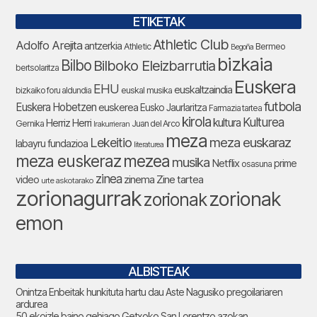
ETIKETAK
Athletic Club
Adolfo Arejita
antzerkia
Athletic
Bermeo
Begoña
bizkaia
Bilbo
Bilboko Eleizbarrutia
bertsolaritza
Euskera
EHU
euskaltzaindia
bizkaiko foru aldundia
euskal musika
futbola
Euskera Hobetzen
euskerea
Eusko Jaurlaritza
Farmazia tartea
kirola
Kulturea
kultura
Herriz Herri
Gernika
Juan del Arco
Irakurrieran
meza
Lekeitio
meza euskaraz
labayru fundazioa
literaturea
meza euskeraz
mezea
musika
Netflix
prime
osasuna
zinea
zinema
Zine tartea
video
urte askotarako
zorionagurrak
zorionak
zorionak
emon
ALBISTEAK
Onintza Enbeitak hunkituta hartu dau Aste Nagusiko pregoilariaren
ardurea
50 ekoizle baino gehiago Getxoko San Lorentzo azokan