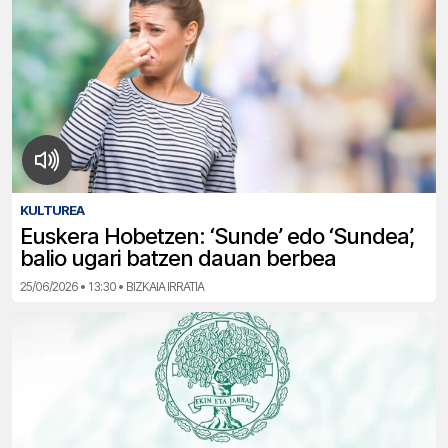
KULTUREA
Euskera Hobetzen: ‘Sunde’ edo ‘Sundea’,
balio ugari batzen dauan berbea
25/06/2026 • 13:30 • BIZKAIA IRRATIA