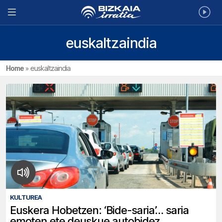
euskaltzaindia
Home
»
euskaltzaindia
KULTUREA
Euskera Hobetzen: ‘Bide-saria’… saria
emoten ete deuskue autobidez