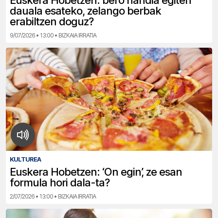
Euskera Hobetzen: bero handia egiten
dauala esateko, zelango berbak
erabiltzen doguz?
9/07/2026 • 13:00 • BIZKAIA IRRATIA
KULTUREA
Euskera Hobetzen: ‘On egin’, ze esan
formula hori dala-ta?
2/07/2026 • 13:00 • BIZKAIA IRRATIA