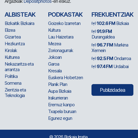
Argazkiak
Depositphotos
-en eskuz.
ALBISTEAK
PODKASTAK
FREKUENTZIAK
Bizkaitik Bizkaira
Goizeko Izarretan
102.6 FM
Bizkaia
Elizea
Kultura
91.9 FM
Gizartea
Lau Haizetara
Durangaldea
Hezkuntza
Mezea
96.7 FM
Markina
Kirolak
Zorionagurrak
Xemein
Kulturea
Jokoan
92.5 FM
Ondarroa
Nekazaritza eta
Garoa
97.4 FM
Urdaibai
arrantza
Kresala
Politika
Euskera Hobetzen
Sormena
Planik Plan
Zientzia eta
Publizidadea
Aupa Bizkaia
Teknologia
Irakurrieran
Eremuz kanpo
Txapela buruan
Egunez egun
© 2026 Bizkaia Irratia