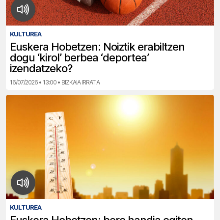
KULTUREA
Euskera Hobetzen: Noiztik erabiltzen
dogu ‘kirol’ berbea ‘deportea’
izendatzeko?
16/07/2026 • 13:00 • BIZKAIA IRRATIA
KULTUREA