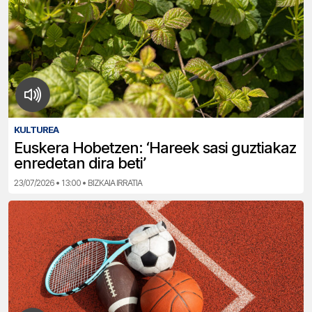
KULTUREA
Euskera Hobetzen: ‘Hareek sasi guztiakaz
enredetan dira beti’
23/07/2026 • 13:00 • BIZKAIA IRRATIA