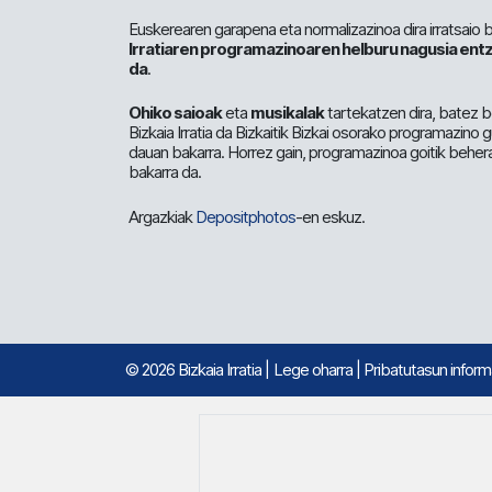
Euskerearen garapena eta normalizazinoa dira irratsaio 
Irratiaren programazinoaren helburu nagusia entz
da
.
Ohiko saioak
eta
musikalak
tartekatzen dira, batez b
Bizkaia Irratia da Bizkaitik Bizkai osorako programazino
dauan bakarra. Horrez gain, programazinoa goitik beher
bakarra da.
Argazkiak
Depositphotos
-en eskuz.
© 2026 Bizkaia Irratia
|
Lege oharra
|
Pribatutasun infor