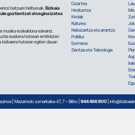
Gizartea
Lau
berezi batzuen helburuak.
Bizkaia
Hezkuntza
Me
ule guztientzat atsegina izatea
Kirolak
Zor
Kulturea
Jok
Nekazaritza eta arrantza
Gar
e musika euskalduna eskeiniz.
 guztia euskera hutsean emitiduten
Politika
Kre
a bizkaiera hutsean egiten dauan
Sormena
Eus
Zientzia eta Teknologia
Plan
Aup
Irak
Ere
Txa
Egu
mazinoa
| Mazarredo zumarkalea 47, 7 – Bilbo |
944 466 800
| info@bizkaiair