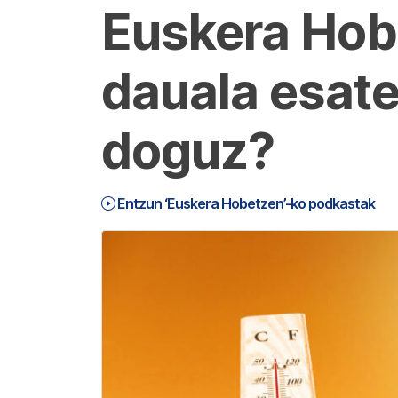
Euskera Hobe
dauala esate
doguz?
Entzun ‘Euskera Hobetzen’-ko podkastak