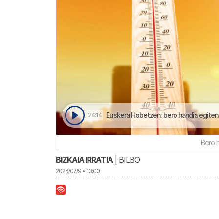
Euskera Hobetzen: bero handia egiten
24:14
Bero h
BIZKAIA IRRATIA
| BILBO
2026/07/9 • 13:00