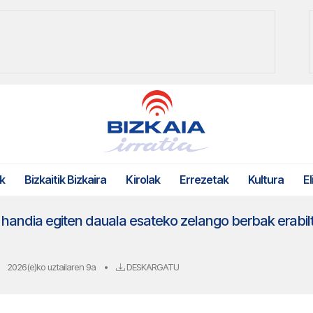
k
Bizkaitik Bizkaira
Kirolak
Errezetak
Kultura
El
handia egiten dauala esateko zelango berbak erabi
2026(e)ko uztailaren 9a
•
DESKARGATU