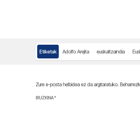
Etiketak
Adolfo Arejita
euskaltzaindia
Eus
Zure e-posta helbidea ez da argitaratuko.
Beharrez
IRUZKINA
*