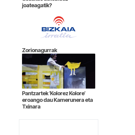
joateagatik?
Zorionagurrak
Pantzartek ‘Kolorez Kolore’
eroango dau Kamerunera eta
Txinara