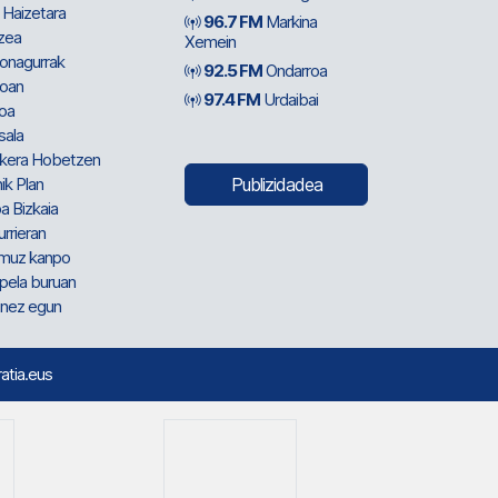
 Haizetara
96.7 FM
Markina
zea
Xemein
ionagurrak
92.5 FM
Ondarroa
oan
97.4 FM
Urdaibai
oa
sala
kera Hobetzen
ik Plan
Publizidadea
a Bizkaia
urrieran
muz kanpo
pela buruan
nez egun
ratia.eus