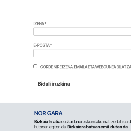
IZENA
*
E-POSTA
*
GORDE NIRE IZENA, EMAILA ETA WEBGUNEA BILA
NOR GARA
Bizkaia Irratia
euskaldunei eskeinitako irrati zerbitzua
hutsean egiten da.
Bizkaiera batuan emitiduten da
.