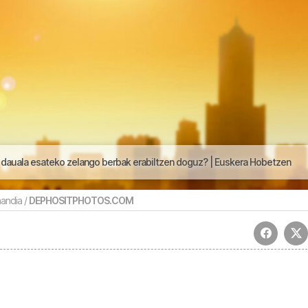
 dauala esateko zelango berbak erabiltzen doguz? | Euskera Hobetzen
andia /
DEPHOSITPHOTOS.COM