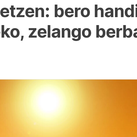
tzen: bero handi
ko, zelango berba