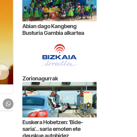
Abian dago Kangbeng
Busturia Gambia alkartea
Zorionagurrak
Euskera Hobetzen: ‘Bide-
saria’… saria emoten ete
deuskue autobidez