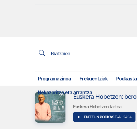
Bilatzailea
Programazinoa
Frekuentziak
Podkasta
Nekazaritza eta arrantza
Euskera Hobetzen: bero 
Euskera Hobetzen tartea
ENTZUN PODKAST-A
| 24:14