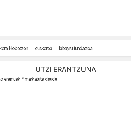
kera Hobetzen
euskerea
labayru fundazioa
UTZI ERANTZUNA
ko eremuak
*
markatuta daude