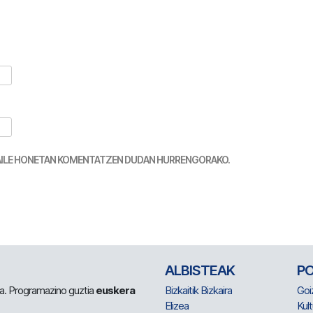
TZAILE HONETAN KOMENTATZEN DUDAN HURRENGORAKO.
ALBISTEAK
P
 da. Programazino guztia
euskera
Bizkaitik Bizkaira
Goi
Elizea
Kult