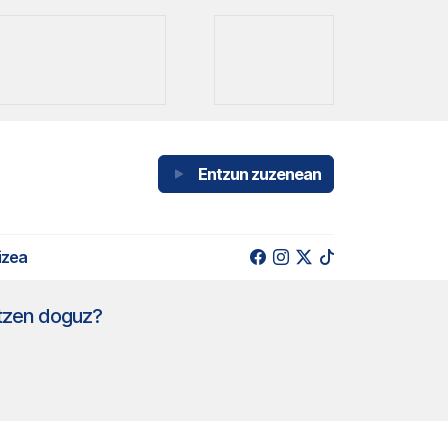
Entzun zuzenean
izea
ltzen doguz?