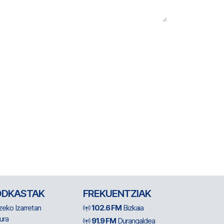
ODKASTAK
FREKUENTZIAK
zeko Izarretan
102.6 FM
Bizkaia
ura
91.9 FM
Durangaldea