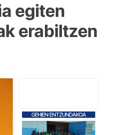
a egiten
k erabiltzen
GEHIEN ENTZUNDAKOA