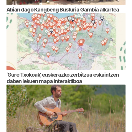
Abian dago Kangbeng Busturia Gambia alkartea
‘Gure Txokoak’, euskerazko zerbitzua eskaintzen
daben lekuen mapa interaktiboa