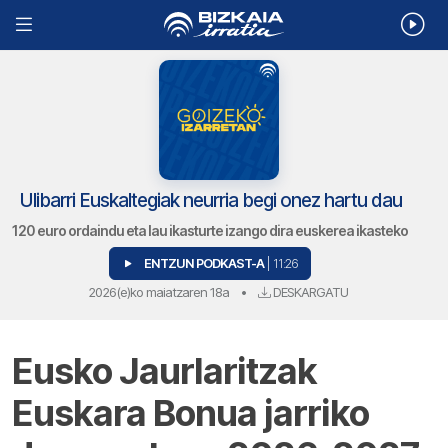
Ulibarri Euskaltegiak neurria begi onez hartu dau
120 euro ordaindu eta lau ikasturte izango dira euskerea ikasteko
ENTZUN PODKAST-A
| 11:26
2026(e)ko maiatzaren 18a
•
DESKARGATU
Eusko Jaurlaritzak
Euskara Bonua jarriko