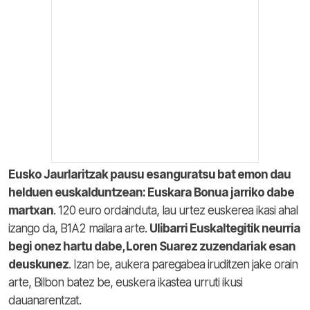
Eusko Jaurlaritzak pausu esanguratsu bat emon dau
helduen euskalduntzean: Euskara Bonua jarriko dabe
martxan
. 120 euro ordainduta, lau urtez euskerea ikasi ahal
izango da, B1A2 mailara arte.
Ulibarri Euskaltegitik neurria
begi onez hartu dabe, Loren Suarez zuzendariak esan
deuskunez
. Izan be, aukera paregabea iruditzen jake orain
arte, Bilbon batez be, euskera ikastea urruti ikusi
dauanarentzat.