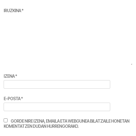
IRUZKINA
*
IZENA
*
E-POSTA
*
GORDE NIRE IZENA, EMAILA ETA WEBGUNEA BILATZAILE HONETAN
KOMENTATZEN DUDAN HURRENGORAKO.