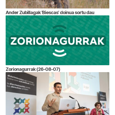
Ander Zubillagak ‘Biescas’ doinua sortu dau
Zorionagurrak (26-08-07)