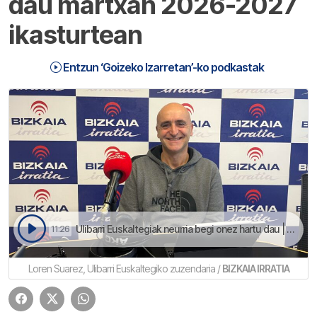
dau martxan 2026-2027
ikasturtean
Entzun ‘Goizeko Izarretan’-ko podkastak
Ulibarri Euskaltegiak neurria begi onez hartu dau | Goizeko Izarretan
11:26
Loren Suarez, Ulibarri Euskaltegiko zuzendaria /
BIZKAIA IRRATIA