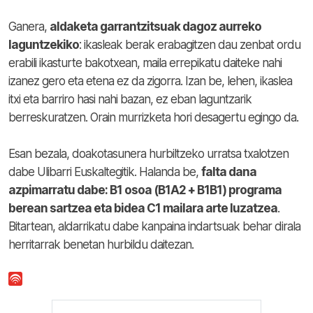
Ganera,
aldaketa garrantzitsuak dagoz aurreko
laguntzekiko
: ikasleak berak erabagitzen dau zenbat ordu
erabili ikasturte bakotxean, maila errepikatu daiteke nahi
izanez gero eta etena ez da zigorra. Izan be, lehen, ikaslea
itxi eta barriro hasi nahi bazan, ez eban laguntzarik
berreskuratzen. Orain murrizketa hori desagertu egingo da.
Esan bezala, doakotasunera hurbiltzeko urratsa txalotzen
dabe Ulibarri Euskaltegitik. Halanda be,
falta dana
azpimarratu dabe: B1 osoa (B1A2 + B1B1) programa
berean sartzea eta bidea C1 mailara arte luzatzea
.
Bitartean, aldarrikatu dabe kanpaina indartsuak behar dirala
herritarrak benetan hurbildu daitezan.