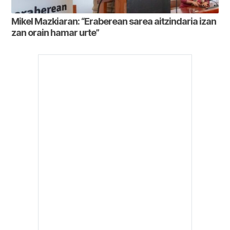
Mikel Mazkiaran: “Eraberean sarea aitzindaria izan
zan orain hamar urte”