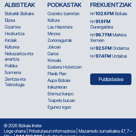
ALBISTEAK
PODKASTAK
FREKUENTZIAK
Bizkaitik Bizkaira
Goizeko Izarretan
102.6 FM
Bizkaia
Elizea
Kultura
91.9 FM
Gizartea
Lau Haizetara
Durangaldea
Hezkuntza
Mezea
96.7 FM
Markina
Kirolak
Zorionagurrak
Xemein
Kulturea
Jokoan
92.5 FM
Ondarroa
Nekazaritza eta
Garoa
97.4 FM
Urdaibai
arrantza
Kresala
Politika
Euskera Hobetzen
Sormena
Planik Plan
Zientzia eta
Publizidadea
Aupa Bizkaia
Teknologia
Irakurrieran
Eremuz kanpo
Txapela buruan
Egunez egun
© 2026 Bizkaia Irratia
Lege oharra
|
Pribatutasun informazinoa
| Mazarredo zumarkalea 47, 7 –