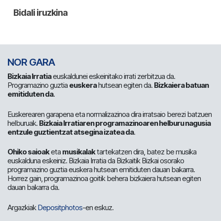
NOR GARA
Bizkaia Irratia
euskaldunei eskeinitako irrati zerbitzua da.
Programazino guztia
euskera
hutsean egiten da.
Bizkaiera batuan
emitiduten da
.
Euskerearen garapena eta normalizazinoa dira irratsaio berezi batzuen
helburuak.
Bizkaia Irratiaren programazinoaren helburu nagusia
entzule guztientzat atsegina izatea da
.
Ohiko saioak
eta
musikalak
tartekatzen dira, batez be musika
euskalduna eskeiniz. Bizkaia Irratia da Bizkaitik Bizkai osorako
programazino guztia euskera hutsean emitiduten dauan bakarra.
Horrez gain, programazinoa goitik behera bizkaiera hutsean egiten
dauan bakarra da.
Argazkiak
Depositphotos
-en eskuz.