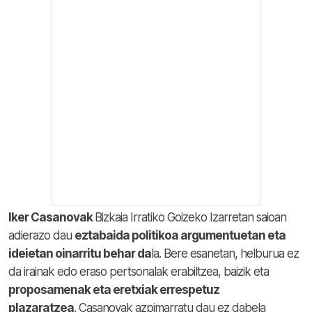
Iker Casanovak
Bizkaia Irratiko Goizeko Izarretan saioan
adierazo dau
eztabaida politikoa argumentuetan eta
ideietan oinarritu behar da
la. Bere esanetan, helburua ez
da irainak edo eraso pertsonalak erabiltzea, baizik eta
proposamenak eta eretxiak errespetuz
plazaratzea
.
Casanovak azpimarratu dau ez dabela