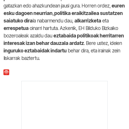
gatazkan edo ahazkundean jausi gura. Horren ordez,
euren
esku dagoen neurrian, politika eraikitzailea sustatzen
saiatuko dira
la nabarmendu dau,
alkarrizketa
eta
errespetua
oinarri hartuta.
Azkenik, EH Bilduko Bizkaiko
bozeroaleak azaldu dau
eztabaida politikoak herritarren
interesak izan behar dauzala ardatz
. Bere ustez, ideien
inguruko eztabaidak indartu
behar dira, eta irainak zein
liskarrak baztertu.