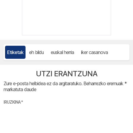
Etiketak
eh bildu
euskal herria
iker casanova
UTZI ERANTZUNA
Zure e-posta helbidea ez da argitaratuko.
Beharrezko eremuak
*
markatuta daude
IRUZKINA
*