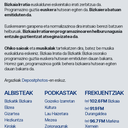
Bizkaia Irratia
euskaldunei eskeinitako irrati zerbitzua da.
Programazino guztia
euskera
hutsean egiten da.
Bizkaiera batuan
emitiduten da
.
Euskerearen garapena eta normalizazinoa dira irratsaio berezi batzuen
helburuak.
Bizkaia Irratiaren programazinoaren helburu nagusia
entzule guztientzat atsegina izatea da
.
Ohiko saioak
eta
musikalak
tartekatzen dira, batez be musika
euskalduna eskeiniz. Bizkaia Irratia da Bizkaitik Bizkai osorako
programazino guztia euskera hutsean emitiduten dauan bakarra.
Horrez gain, programazinoa goitik behera bizkaiera hutsean egiten
dauan bakarra da.
Argazkiak
Depositphotos
-en eskuz.
ALBISTEAK
PODKASTAK
FREKUENTZIAK
Bizkaitik Bizkaira
Goizeko Izarretan
102.6 FM
Bizkaia
Elizea
Kultura
91.9 FM
Gizartea
Lau Haizetara
Durangaldea
Hezkuntza
Mezea
96.7 FM
Markina
Kirolak
Zorionagurrak
Xemein