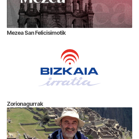
Mezea San Felicisimotik
Zorionagurrak