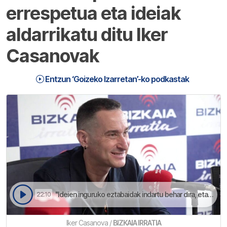
errespetua eta ideiak
aldarrikatu ditu Iker
Casanovak
Entzun ‘Goizeko Izarretan’-ko podkastak
"Ideien inguruko eztabaidak indartu behar dira, eta irainak zein liskarrak baztertu" adierazo dau EH Bilduko Bizkaiko bozeroaleak | Goizeko Izarretan
22:10
Iker Casanova /
BIZKAIA IRRATIA