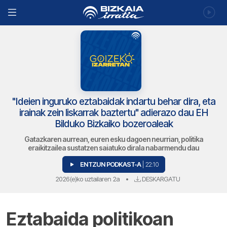
"Ideien inguruko eztabaidak indartu behar dira, eta
irainak zein liskarrak baztertu" adierazo dau EH
Bilduko Bizkaiko bozeroaleak
Gatazkaren aurrean, euren esku dagoen neurrian, politika
eraikitzailea sustatzen saiatuko dirala nabarmendu dau
ENTZUN PODKAST-A
| 22:10
2026(e)ko uztailaren 2a
•
DESKARGATU
Eztabaida politikoan