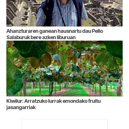
Ahanzturaren ganean hausnartu dau Pello
Salaburuk bere azken liburuan
Kiwilur: Arratzuko lurrak emondako fruitu
jasangarriak