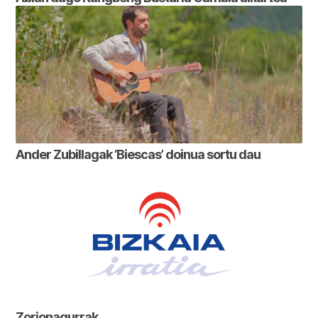
Ander Zubillagak ‘Biescas’ doinua sortu dau
Zorionagurrak