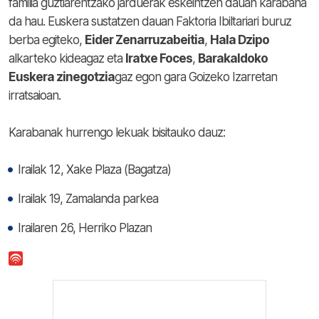
familia guztiarentzako jarduerak eskeintzen dauan karabana
da hau. Euskera sustatzen dauan Faktoria Ibiltariari buruz
berba egiteko,
Eider Zenarruzabeitia
,
Hala Dzipo
alkarteko kideagaz eta
Iratxe Foces
,
Barakaldoko
Euskera zinegotzia
gaz egon gara Goizeko Izarretan
irratsaioan.
Karabanak hurrengo lekuak bisitauko dauz:
Irailak 12, Xake Plaza (Bagatza)
Irailak 19, Zamalanda parkea
Irailaren 26, Herriko Plazan