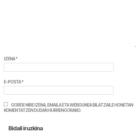
IZENA
*
E-POSTA
*
GORDE NIRE IZENA, EMAILA ETA WEBGUNEA BILATZAILE HONETAN
KOMENTATZEN DUDAN HURRENGORAKO.