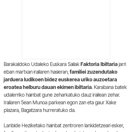
Barakaldoko Udaleko Euskara Sailak
Faktoria
Ibiltaria
jarri
eban martxan irailaren hasieran,
familiei zuzendutako
jarduera ludikoen bidez euskerea uriko auzoetara
eroatea helburu dauan ekimen ibiltaria
. Karabana batek
udalerriko hainbat gune zeharkatuko dauz irailean zehar.
Irailaren 5ean Munoa parkean egon zan eta gaur Xake
plazara, Bagatzara hurreratuko da.
Lanbide Heziketako hainbat zentroren lankidetzeari esker,