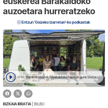
euskerea Barakaldoko
auzoetara hurreratzeko
Entzun ‘Goizeko Izarretan’-ko podkastak
Karabana batek Barakaldoko hainbat gune bisitauko dauz euskerea sustatzeko | Goizeko Izarretan
17:46
BIZKAIA IRRATIA
| BILBO