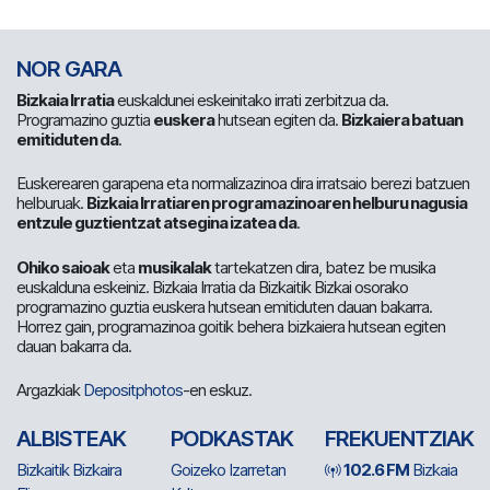
NOR GARA
Bizkaia Irratia
euskaldunei eskeinitako irrati zerbitzua da.
Programazino guztia
euskera
hutsean egiten da.
Bizkaiera batuan
emitiduten da
.
Euskerearen garapena eta normalizazinoa dira irratsaio berezi batzuen
helburuak.
Bizkaia Irratiaren programazinoaren helburu nagusia
entzule guztientzat atsegina izatea da
.
Ohiko saioak
eta
musikalak
tartekatzen dira, batez be musika
euskalduna eskeiniz. Bizkaia Irratia da Bizkaitik Bizkai osorako
programazino guztia euskera hutsean emitiduten dauan bakarra.
Horrez gain, programazinoa goitik behera bizkaiera hutsean egiten
dauan bakarra da.
Argazkiak
Depositphotos
-en eskuz.
ALBISTEAK
PODKASTAK
FREKUENTZIAK
Bizkaitik Bizkaira
Goizeko Izarretan
102.6 FM
Bizkaia