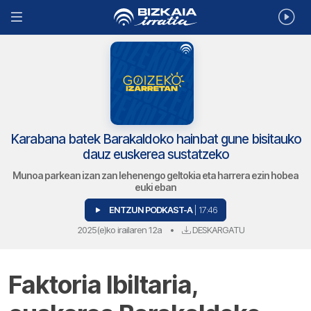
Karabana batek Barakaldoko hainbat gune bisitauko
dauz euskerea sustatzeko
Munoa parkean izan zan lehenengo geltokia eta harrera ezin hobea
euki eban
ENTZUN PODKAST-A
| 17:46
2025(e)ko irailaren 12a
•
DESKARGATU
Faktoria Ibiltaria,