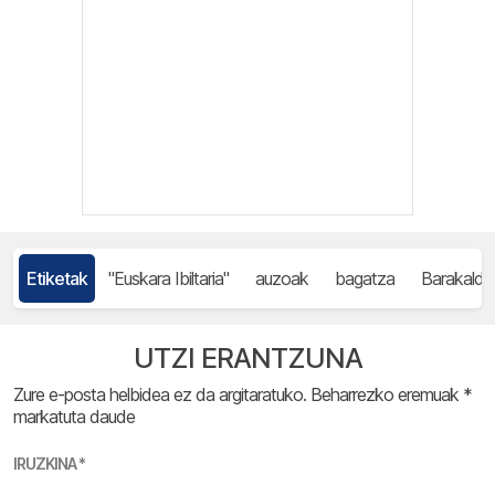
Etiketak
"Euskara Ibiltaria"
auzoak
bagatza
Barakaldo
UTZI ERANTZUNA
Zure e-posta helbidea ez da argitaratuko.
Beharrezko eremuak
*
markatuta daude
IRUZKINA
*