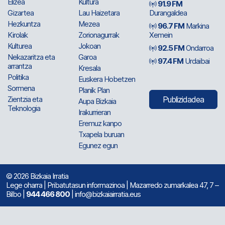
Elizea
Kultura
91.9 FM
Gizartea
Lau Haizetara
Durangaldea
Hezkuntza
Mezea
96.7 FM
Markina
Kirolak
Zorionagurrak
Xemein
Kulturea
Jokoan
92.5 FM
Ondarroa
Nekazaritza eta
Garoa
97.4 FM
Urdaibai
arrantza
Kresala
Politika
Euskera Hobetzen
Sormena
Planik Plan
Zientzia eta
Publizidadea
Aupa Bizkaia
Teknologia
Irakurrieran
Eremuz kanpo
Txapela buruan
Egunez egun
© 2026 Bizkaia Irratia
Lege oharra
|
Pribatutasun informazinoa
| Mazarredo zumarkalea 47, 7 –
Bilbo |
944 466 800
| info@bizkaiairratia.eus