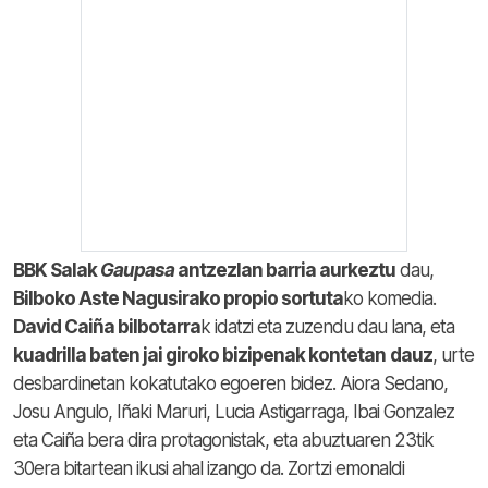
BBK Salak
Gaupasa
antzezlan barria aurkeztu
dau,
Bilboko Aste Nagusirako propio sortuta
ko komedia.
David Caiña bilbotarra
k idatzi eta zuzendu dau lana, eta
kuadrilla baten jai giroko bizipenak kontetan
dauz
, urte
desbardinetan kokatutako egoeren bidez. Aiora Sedano,
Josu Angulo, Iñaki Maruri, Lucia Astigarraga, Ibai Gonzalez
eta Caiña bera dira protagonistak, eta abuztuaren 23tik
30era bitartean ikusi ahal izango da. Zortzi emonaldi