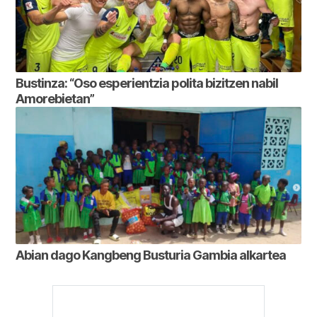
Bustinza: “Oso esperientzia polita bizitzen nabil
Amorebietan”
Abian dago Kangbeng Busturia Gambia alkartea