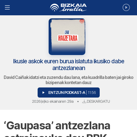
Ikusle askok euren burua islatuta ikusiko dabe
antzezlanean
David Caiñak idatzi eta zuzendu dau lana, eta kuadrilla baten jai giroko
bizipenak kontetan dauz
ENTZUN PODKAST-A
| 11:56
2026(e)ko ekainaren 29a
•
DESKARGATU
‘Gaupasa’ antzezlana