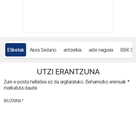
Etiketak
Aiora Sedano
antzerkia
aste nagusia
BBK Sa
UTZI ERANTZUNA
Zure e-posta helbidea ez da argitaratuko.
Beharrezko eremuak
*
markatuta daude
IRUZKINA
*