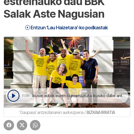
estreinauko dau BBK
Salak Aste Nagusian
Entzun ‘Lau Haizetara’-ko podkastak
Ikusle askok euren burua islatuta ikusiko dabe antzezlanean | Lau Haizetara
11:56
'Gaupasa' antzezlanaren aurkezpena /
BIZKAIA IRRATIA