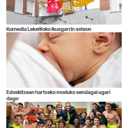
Komedia Lekeitioko Ikusgarrin asteon
Edoskitzean hartzeko moduko sendagai ugari
dago