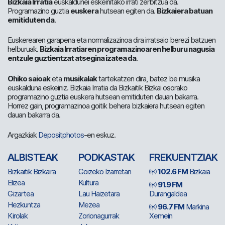
Bizkaia Irratia
euskaldunei eskeinitako irrati zerbitzua da.
Programazino guztia
euskera
hutsean egiten da.
Bizkaiera batuan
emitiduten da
.
Euskerearen garapena eta normalizazinoa dira irratsaio berezi batzuen
helburuak.
Bizkaia Irratiaren programazinoaren helburu nagusia
entzule guztientzat atsegina izatea da
.
Ohiko saioak
eta
musikalak
tartekatzen dira, batez be musika
euskalduna eskeiniz. Bizkaia Irratia da Bizkaitik Bizkai osorako
programazino guztia euskera hutsean emitiduten dauan bakarra.
Horrez gain, programazinoa goitik behera bizkaiera hutsean egiten
dauan bakarra da.
Argazkiak
Depositphotos
-en eskuz.
ALBISTEAK
PODKASTAK
FREKUENTZIAK
Bizkaitik Bizkaira
Goizeko Izarretan
102.6 FM
Bizkaia
Elizea
Kultura
91.9 FM
Gizartea
Lau Haizetara
Durangaldea
Hezkuntza
Mezea
96.7 FM
Markina
Kirolak
Zorionagurrak
Xemein