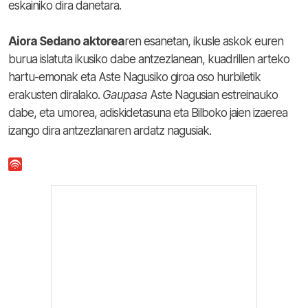
eskainiko dira danetara.
Aiora Sedano aktorea
ren esanetan, ikusle askok euren
burua islatuta ikusiko dabe antzezlanean, kuadrillen arteko
hartu-emonak eta Aste Nagusiko giroa oso hurbiletik
erakusten diralako.
Gaupasa
Aste Nagusian estreinauko
dabe, eta umorea, adiskidetasuna eta Bilboko jaien izaerea
izango dira antzezlanaren ardatz nagusiak.