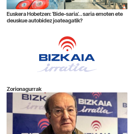
Euskera Hobetzen: ‘Bide-saria’… saria emoten ete
deuskue autobidez joateagatik?
Zorionagurrak