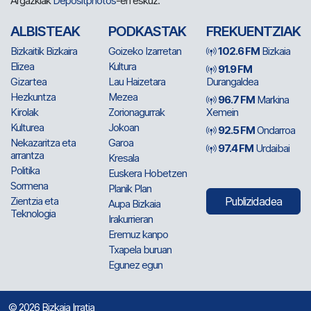
Argazkiak
Depositphotos
-en eskuz.
ALBISTEAK
PODKASTAK
FREKUENTZIAK
Bizkaitik Bizkaira
Goizeko Izarretan
102.6 FM
Bizkaia
Elizea
Kultura
91.9 FM
Gizartea
Lau Haizetara
Durangaldea
Hezkuntza
Mezea
96.7 FM
Markina
Kirolak
Zorionagurrak
Xemein
Kulturea
Jokoan
92.5 FM
Ondarroa
Nekazaritza eta
Garoa
97.4 FM
Urdaibai
arrantza
Kresala
Politika
Euskera Hobetzen
Sormena
Planik Plan
Zientzia eta
Publizidadea
Aupa Bizkaia
Teknologia
Irakurrieran
Eremuz kanpo
Txapela buruan
Egunez egun
© 2026 Bizkaia Irratia