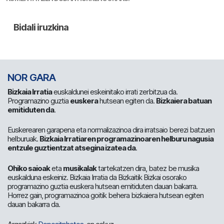
NOR GARA
Bizkaia Irratia
euskaldunei eskeinitako irrati zerbitzua da.
Programazino guztia
euskera
hutsean egiten da.
Bizkaiera batuan
emitiduten da
.
Euskerearen garapena eta normalizazinoa dira irratsaio berezi batzuen
helburuak.
Bizkaia Irratiaren programazinoaren helburu nagusia
entzule guztientzat atsegina izatea da
.
Ohiko saioak
eta
musikalak
tartekatzen dira, batez be musika
euskalduna eskeiniz. Bizkaia Irratia da Bizkaitik Bizkai osorako
programazino guztia euskera hutsean emitiduten dauan bakarra.
Horrez gain, programazinoa goitik behera bizkaiera hutsean egiten
dauan bakarra da.