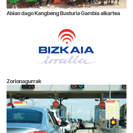
Abian dago Kangbeng Busturia Gambia alkartea
Zorionagurrak