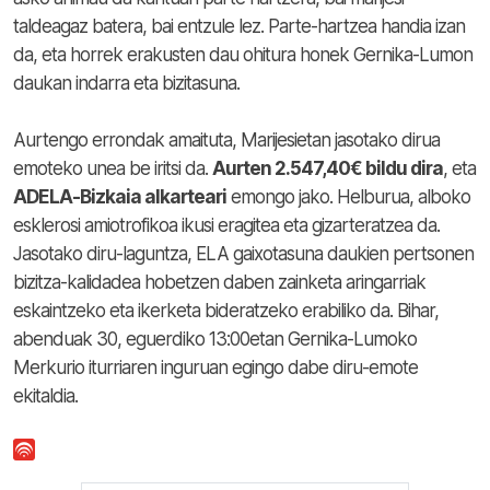
taldeagaz batera, bai entzule lez. Parte-hartzea handia izan
da, eta horrek erakusten dau ohitura honek Gernika-Lumon
daukan indarra eta bizitasuna.
Aurtengo errondak amaituta, Marijesietan jasotako dirua
emoteko unea be iritsi da.
Aurten 2.547,40€ bildu dira
, eta
ADELA-Bizkaia alkarteari
emongo jako. Helburua, alboko
esklerosi amiotrofikoa ikusi eragitea eta gizarteratzea da.
Jasotako diru-laguntza, ELA gaixotasuna daukien pertsonen
bizitza-kalidadea hobetzen daben zainketa aringarriak
eskaintzeko eta ikerketa bideratzeko erabiliko da. Bihar,
abenduak 30, eguerdiko 13:00etan Gernika-Lumoko
Merkurio iturriaren inguruan egingo dabe diru-emote
ekitaldia.