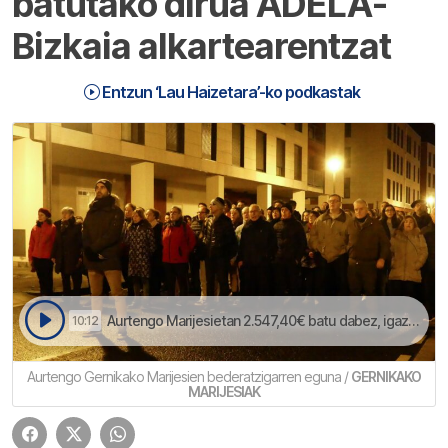
batutako dirua ADELA-
Bizkaia alkartearentzat
Entzun ‘Lau Haizetara’-ko podkastak
Aurtengo Marijesietan 2.547,40€ batu dabez, igaz baino 400€ gehiago | Lau Haizetara
10:12
Aurtengo Gernikako Marijesien bederatzigarren eguna /
GERNIKAKO
MARIJESIAK