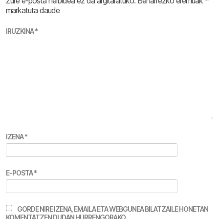
Zure e-posta helbidea ez da argitaratuko.
Beharrezko eremuak
*
markatuta daude
IRUZKINA
*
IZENA
*
E-POSTA
*
GORDE NIRE IZENA, EMAILA ETA WEBGUNEA BILATZAILE HONETAN
KOMENTATZEN DUDAN HURRENGORAKO.