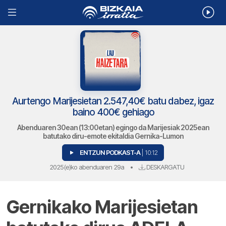
Aurtengo Marijesietan 2.547,40€ batu dabez, igaz
baino 400€ gehiago
Abenduaren 30ean (13:00etan) egingo da Marijesiak 2025ean
batutako diru-emote ekitaldia Gernika-Lumon
ENTZUN PODKAST-A
| 10:12
2025(e)ko abenduaren 29a
•
DESKARGATU
Gernikako Marijesietan