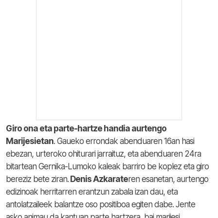
Giro ona eta parte-hartze handia aurtengo
Marijesietan
. Gaueko errondak abenduaren 16an hasi
ebezan, urteroko ohiturari jarraituz, eta abenduaren 24ra
bitartean Gernika-Lumoko kaleak barriro be koplez eta giro
bereziz bete ziran.
Denis Azkarate
ren esanetan, aurtengo
edizinoak herritarren erantzun zabala izan dau, eta
antolatzaileek balantze oso positiboa egiten dabe. Jente
asko animau da kantuan parte hartzera, bai marijesi