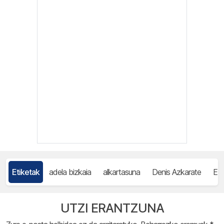
Etiketak
adela bizkaia
alkartasuna
Denis Azkarate
ELA
UTZI ERANTZUNA