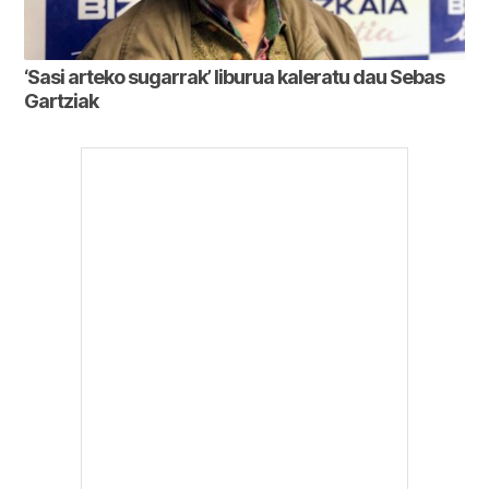
‘Sasi arteko sugarrak’ liburua kaleratu dau Sebas
Gartziak