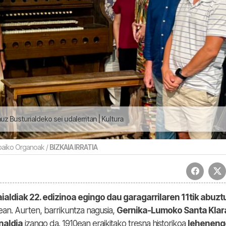
z Busturialdeko sei udalerritan | Kultura
baiko Organoak /
BIZKAIA IRRATIA
ialdiak 22. edizinoa egingo dau garagarrilaren 11tik abuz
ean. Aurten, barrikuntza nagusia,
Gernika-Lumoko Santa Klar
naldia
izango da. 1910ean eraikitako tresna historikoa
leheneng