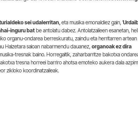
urialdeko sei udalerritan,
eta musika emonaldiez gain, ‘
Urdai
ahai-inguru bat
be antolatu dabez. Antolatzaileen esanetan, he
iko organu-ondarea berreskuratu, zaindu eta herritarren artean
au Haizetara saioan nabarmendu dauanez,
organoak ez dira
 musika-tresnak baino. Horregaitik, zaharbarritze bakotxa ondare
bakotxa tresna horreei barriro ahotsa emoteko aukera dala azpim
r zikloko koordinatzaileak.