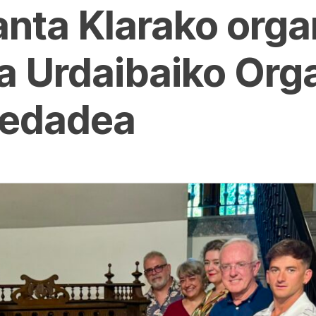
anta Klarako org
ua Urdaibaiko Or
bedadea