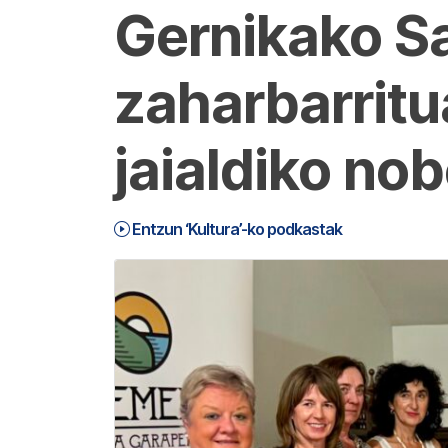
Gernikako S
zaharbarrit
jaialdiko no
Entzun ‘Kultura’-ko podkastak