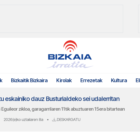
k
Bizkaitik Bizkaira
Kirolak
Errezetak
Kultura
El
u eskainiko dauz Busturialdeko sei udalerritan
guileor zikloa, garagarrilaren 11tik abuztuaren 15era bitartean
2026(e)ko uztailaren 8a
•
DESKARGATU