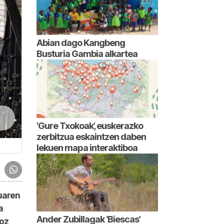
Abian dago Kangbeng
Busturia Gambia alkartea
‘Gure Txokoak’, euskerazko
zerbitzua eskaintzen daben
lekuen mapa interaktiboa
tuaren
a
Ander Zubillagak ‘Biescas’
oz