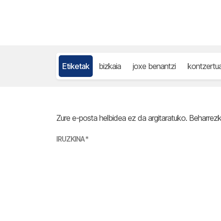
Etiketak
bizkaia
joxe benantzi
kontzertu
Zure e-posta helbidea ez da argitaratuko.
Beharrez
IRUZKINA
*