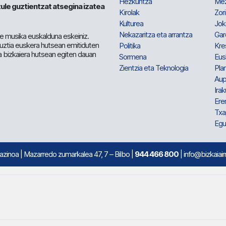
Hezkuntza
Me
ule guztientzat atsegina izatea
Kirolak
Zor
Kulturea
Jok
Nekazaritza eta arrantza
Gar
e musika euskalduna eskeiniz.
 guztia euskera hutsean emitiduten
Politika
Kre
a bizkaiera hutsean egiten dauan
Sormena
Eus
Zientzia eta Teknologia
Plan
Aup
Irak
Ere
Txa
Egu
mazinoa
| Mazarredo zumarkalea 47, 7 – Bilbo |
944 466 800
| info@bizkaiair