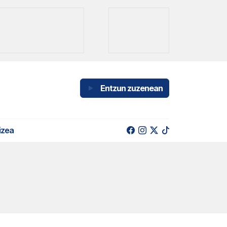
Entzun zuzenean
izea