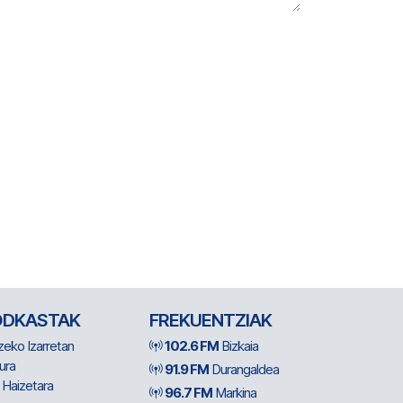
ODKASTAK
FREKUENTZIAK
zeko Izarretan
102.6 FM
Bizkaia
ura
91.9 FM
Durangaldea
 Haizetara
96.7 FM
Markina