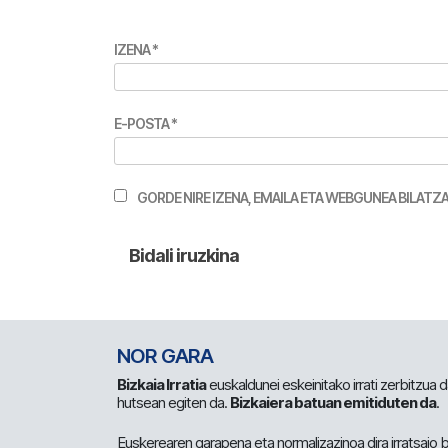
IZENA
*
E-POSTA
*
GORDE NIRE IZENA, EMAILA ETA WEBGUNEA BILA
NOR GARA
Bizkaia Irratia
euskaldunei eskeinitako irrati zerbitzua
hutsean egiten da.
Bizkaiera batuan emitiduten da
.
Euskerearen garapena eta normalizazinoa dira irratsaio 