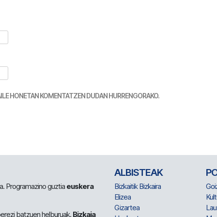
TZAILE HONETAN KOMENTATZEN DUDAN HURRENGORAKO.
ALBISTEAK
P
 da. Programazino guztia
euskera
Bizkaitik Bizkaira
Goi
Elizea
Kult
Gizartea
Lau
berezi batzuen helburuak.
Bizkaia