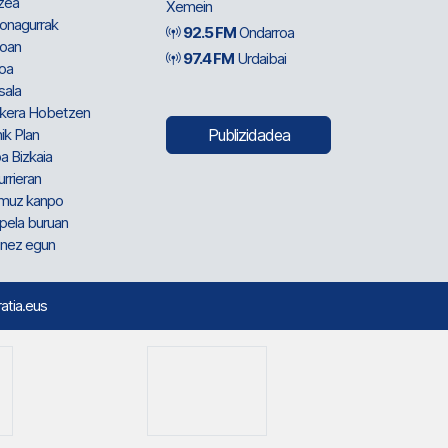
zea
Xemein
ionagurrak
92.5 FM
Ondarroa
oan
97.4 FM
Urdaibai
oa
sala
kera Hobetzen
ik Plan
Publizidadea
a Bizkaia
urrieran
muz kanpo
pela buruan
nez egun
ratia.eus