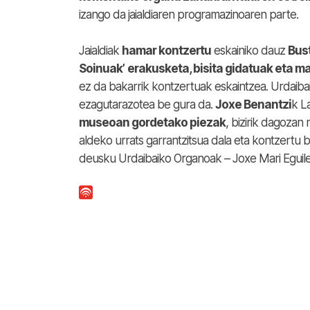
izango da jaialdiaren programazinoaren parte.
Jaialdiak
hamar kontzertu
eskainiko dauz
Bust
Soinuak’
erakusketa, bisita gidatuak eta m
ez da bakarrik kontzertuak eskaintzea. Urdaiba
ezagutarazotea be gura da.
Joxe Benantzi
k L
museoan gordetako piezak
, bizirik dagozan
aldeko urrats garrantzitsua dala eta kontzertu 
deusku Urdaibaiko Organoak – Joxe Mari Eguileo