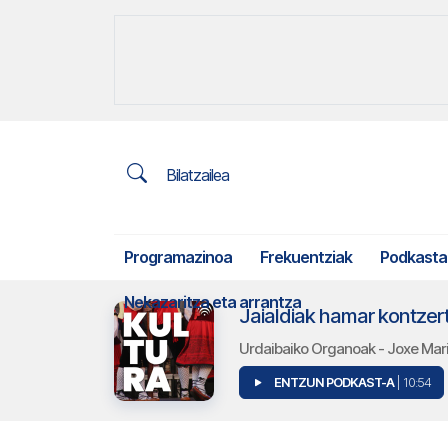
Bilatzailea
Programazinoa
Frekuentziak
Podkasta
Nekazaritza eta arrantza
Jaialdiak hamar kontzert
Urdaibaiko Organoak - Joxe Mari E
ENTZUN PODKAST-A
| 10:54