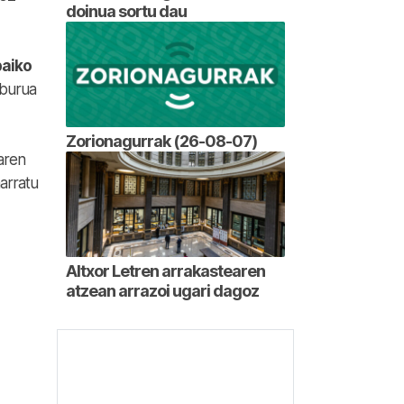
doinua sortu dau
baiko
lburua
Zorionagurrak (26-08-07)
aren
arratu
Altxor Letren arrakastearen
atzean arrazoi ugari dagoz