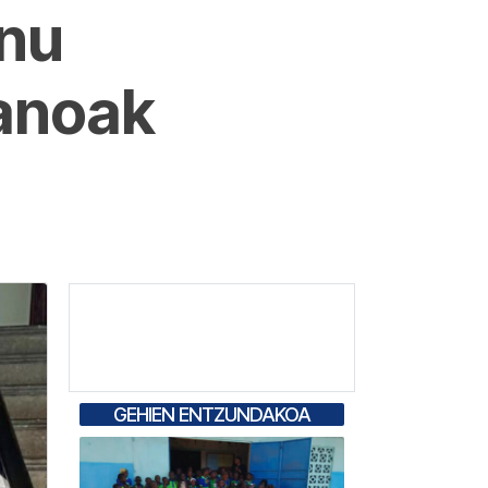
anu
ganoak
GEHIEN ENTZUNDAKOA