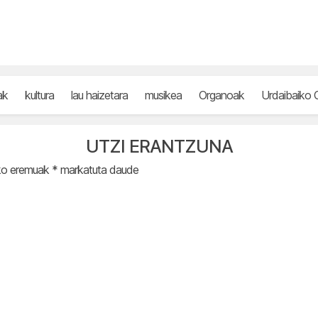
ak
kultura
lau haizetara
musikea
Organoak
Urdaibaiko 
UTZI ERANTZUNA
ko eremuak
*
markatuta daude