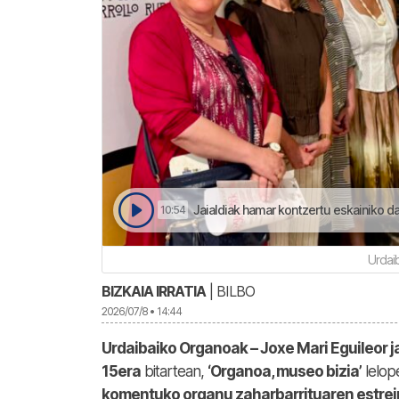
Jaialdiak hamar kontzertu eskainiko dau
10:54
Urdai
BIZKAIA IRRATIA
| BILBO
2026/07/8 • 14:44
Urdaibaiko Organoak – Joxe Mari Eguileor ja
15era
bitartean,
‘Organoa, museo bizia’
lelop
komentuko organu zaharbarrituaren estrei