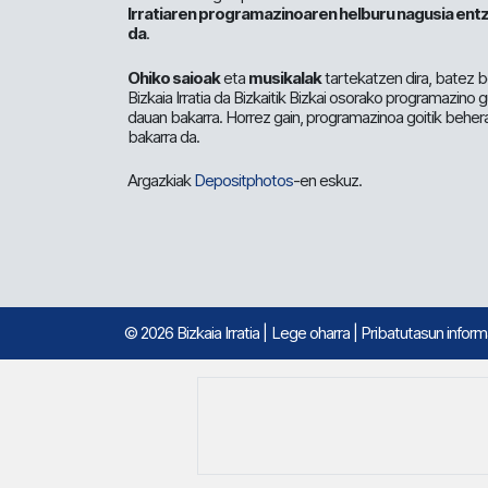
Irratiaren programazinoaren helburu nagusia entz
da
.
Ohiko saioak
eta
musikalak
tartekatzen dira, batez b
Bizkaia Irratia da Bizkaitik Bizkai osorako programazino
dauan bakarra. Horrez gain, programazinoa goitik beher
bakarra da.
Argazkiak
Depositphotos
-en eskuz.
© 2026 Bizkaia Irratia
|
Lege oharra
|
Pribatutasun infor