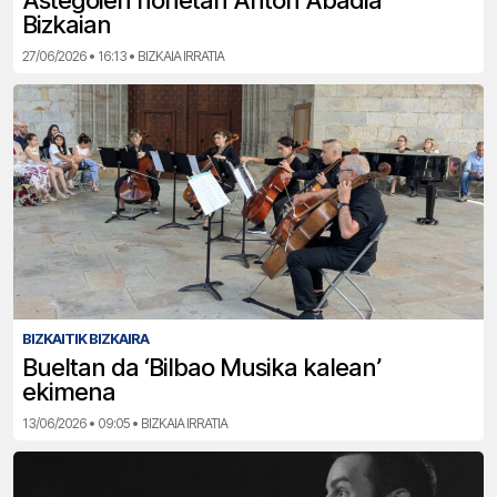
Astegoien honetan Anton Abadia
Bizkaian
27/06/2026 • 16:13 • BIZKAIA IRRATIA
BIZKAITIK BIZKAIRA
Bueltan da ‘Bilbao Musika kalean’
ekimena
13/06/2026 • 09:05 • BIZKAIA IRRATIA