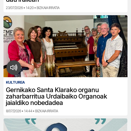
23/07/2026 • 14:20 • BIZKAIA IRRATIA
KULTUREA
Gernikako Santa Klarako organu
zaharbarritua Urdaibaiko Organoak
jaialdiko nobedadea
8/07/2026 • 14:44 • BIZKAIA IRRATIA