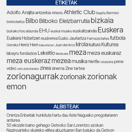
ETIKETAK
Athletic Club
Adolfo Arejita
antzerkia
Athletic
Bermeo
Begoña
bizkaia
Bilbo
Bilboko Eleizbarrutia
bertsolaritza
Euskera
EHU
euskaltzaindia
bizkaiko foru aldundia
euskal musika
futbola
Euskera Hobetzen
euskerea
Eusko Jaurlaritza
Farmazia tartea
kirola
Kulturea
kultura
Herriz Herri
Gernika
Juan del Arco
Irakurrieran
meza
Lekeitio
meza euskaraz
labayru fundazioa
literaturea
meza euskeraz
mezea
musika
Netflix
prime
osasuna
zinea
zinema
Zine tartea
video
urte askotarako
zorionagurrak
zorionak
zorionak
emon
ALBISTEAK
Onintza Enbeitak hunkituta hartu dau Aste Nagusiko pregoilariaren
ardurea
50 ekoizle baino gehiago Getxoko San Lorentzo azokan
Nazinoarteko skateko elitea abuztuaren 8an batuko da Getxon