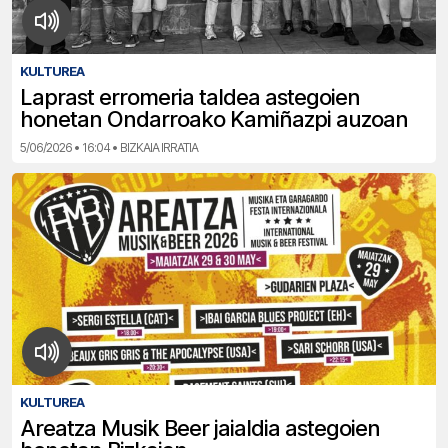
KULTUREA
Laprast erromeria taldea astegoien
honetan Ondarroako Kamiñazpi auzoan
5/06/2026 • 16:04 • BIZKAIA IRRATIA
KULTUREA
Areatza Musik Beer jaialdia astegoien