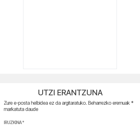
UTZI ERANTZUNA
Zure e-posta helbidea ez da argitaratuko.
Beharrezko eremuak
*
markatuta daude
IRUZKINA
*