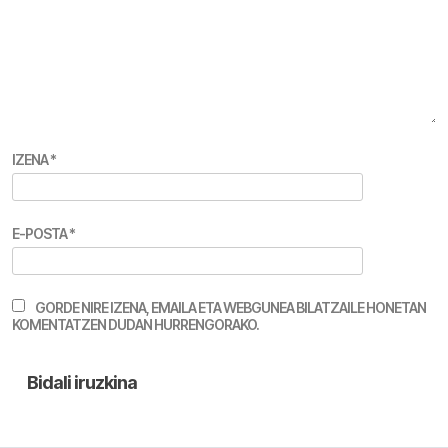
IZENA
*
E-POSTA
*
GORDE NIRE IZENA, EMAILA ETA WEBGUNEA BILATZAILE HONETAN
KOMENTATZEN DUDAN HURRENGORAKO.