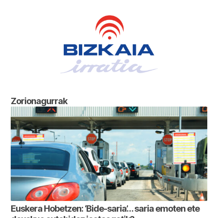
Zorionagurrak
Euskera Hobetzen: ‘Bide-saria’… saria emoten ete