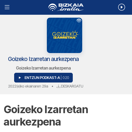
Goizeko Izarretan aurkezpena
Goizeko Izarretan aurkezpena
ENTZUN PODKAST-A
| 0:20
2022(e)ko ekainaren 29a
•
DESKARGATU
Goizeko Izarretan
aurkezpena