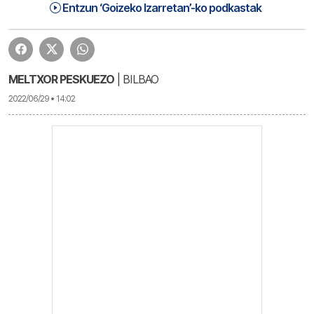
Goizeko Izarretan aurkezpena | Goizeko Izarretan
0:20
Entzun ‘Goizeko Izarretan’-ko podkastak
MELTXOR PESKUEZO
| BILBAO
2022/06/29 • 14:02