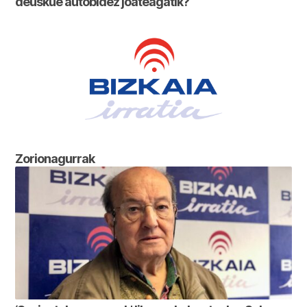
deuskue autobidez joateagatik?
Zorionagurrak