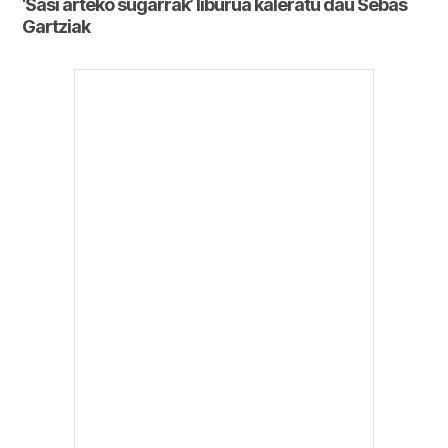
‘Sasi arteko sugarrak’ liburua kaleratu dau Sebas
Gartziak