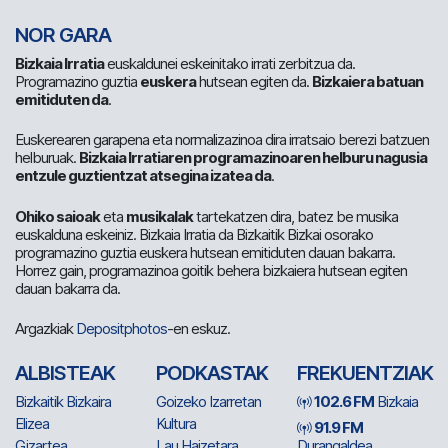
NOR GARA
Bizkaia Irratia
euskaldunei eskeinitako irrati zerbitzua da.
Programazino guztia
euskera
hutsean egiten da.
Bizkaiera batuan
emitiduten da
.
Euskerearen garapena eta normalizazinoa dira irratsaio berezi batzuen
helburuak.
Bizkaia Irratiaren programazinoaren helburu nagusia
entzule guztientzat atsegina izatea da
.
Ohiko saioak
eta
musikalak
tartekatzen dira, batez be musika
euskalduna eskeiniz. Bizkaia Irratia da Bizkaitik Bizkai osorako
programazino guztia euskera hutsean emitiduten dauan bakarra.
Horrez gain, programazinoa goitik behera bizkaiera hutsean egiten
dauan bakarra da.
Argazkiak
Depositphotos
-en eskuz.
ALBISTEAK
PODKASTAK
FREKUENTZIAK
Bizkaitik Bizkaira
Goizeko Izarretan
102.6 FM
Bizkaia
Elizea
Kultura
91.9 FM
Gizartea
Lau Haizetara
Durangaldea