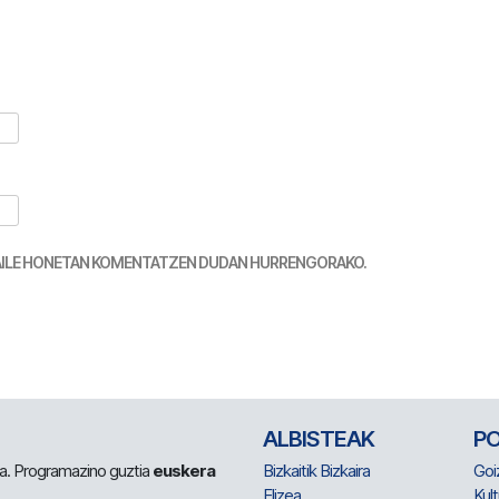
TZAILE HONETAN KOMENTATZEN DUDAN HURRENGORAKO.
ALBISTEAK
P
 da. Programazino guztia
euskera
Bizkaitik Bizkaira
Goi
Elizea
Kult