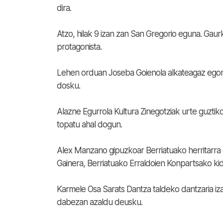
dira.
Atzo, hilak 9 izan zan San Gregorio eguna. Gaur
protagonista.
Lehen orduan Joseba Goienola alkateagaz egon ga
dosku.
Alazne Egurrola Kultura Zinegotziak urte guztiko 
topatu ahal dogun.
Alex Manzano gipuzkoar Berriatuako herritarra da
Gainera, Berriatuako Erraldoien Konpartsako kid
Karmele Osa Sarats Dantza taldeko dantzaria izat
dabezan azaldu deusku.