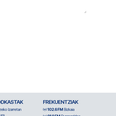
ODKASTAK
FREKUENTZIAK
zeko Izarretan
102.6 FM
Bizkaia
ura