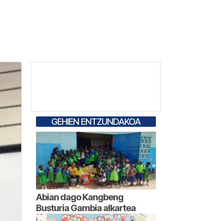
GEHIEN ENTZUNDAKOA
Abian dago Kangbeng
Busturia Gambia alkartea