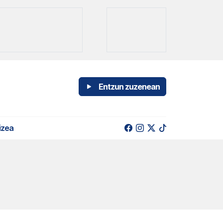
Entzun zuzenean
izea