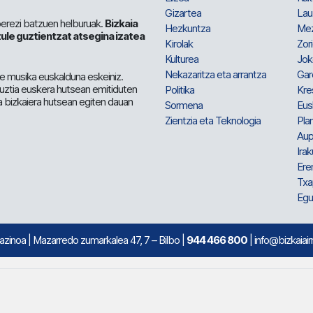
Gizartea
Lau
berezi batzuen helburuak.
Bizkaia
Hezkuntza
Me
ule guztientzat atsegina izatea
Kirolak
Zor
Kulturea
Jok
Nekazaritza eta arrantza
Gar
e musika euskalduna eskeiniz.
 guztia euskera hutsean emitiduten
Politika
Kre
a bizkaiera hutsean egiten dauan
Sormena
Eus
Zientzia eta Teknologia
Plan
Aup
Irak
Ere
Txa
Egu
mazinoa
| Mazarredo zumarkalea 47, 7 – Bilbo |
944 466 800
| info@bizkaiair