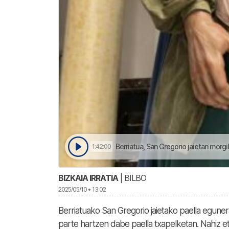
Berriatua, San Gregorio jaietan morgil
1:42:00
BIZKAIA IRRATIA
| BILBO
2025/05/10 • 13:02
Berriatuako San Gregorio jaietako paella eguner
parte hartzen dabe paella txapelketan. Nahiz et