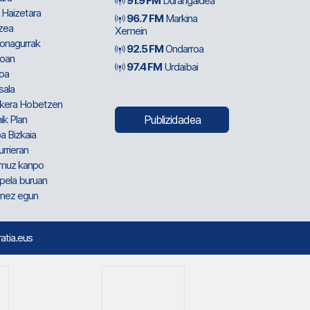
91.9 FM
Durangaldea
 Haizetara
96.7 FM
Markina
zea
Xemein
ionagurrak
92.5 FM
Ondarroa
oan
97.4 FM
Urdaibai
oa
sala
kera Hobetzen
ik Plan
Publizidadea
a Bizkaia
urrieran
muz kanpo
pela buruan
nez egun
ratia.eus