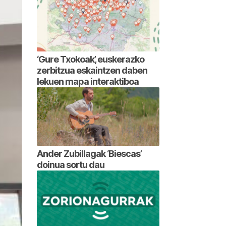
‘Gure Txokoak’, euskerazko
zerbitzua eskaintzen daben
lekuen mapa interaktiboa
Ander Zubillagak ‘Biescas’
doinua sortu dau