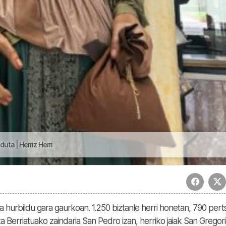
duta | Herriz Herri
a hurbildu gara gaurkoan. 1.250 biztanle herri honetan, 790 per
a Berriatuako zaindaria San Pedro izan, herriko jaiak San Gregor