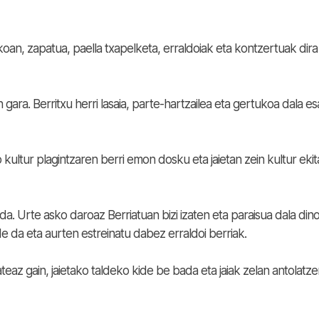
koan, zapatua, paella txapelketa, erraldoiak eta kontzertuak dira
ra. Berritxu herri lasaia, parte-hartzailea eta gertukoa dala es
kultur plagintzaren berri emon dosku eta jaietan zein kultur ekita
. Urte asko daroaz Berriatuan bizi izaten eta paraisua dala dino
e da eta aurten estreinatu dabez erraldoi berriak.
eaz gain, jaietako taldeko kide be bada eta jaiak zelan antolatz