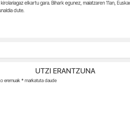
kirolariagaz elkartu gara. Bihark egunez, maiatzaren 11an, Euska
naldia dute.
UTZI ERANTZUNA
ko eremuak
*
markatuta daude