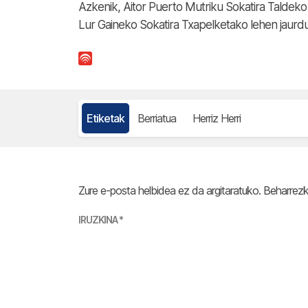
Azkenik, Aitor Puerto Mutriku Sokatira Taldeko 
Lur Gaineko Sokatira Txapelketako lehen jaurdu
Etiketak
Berriatua
Herriz Herri
Zure e-posta helbidea ez da argitaratuko.
Beharrez
IRUZKINA
*