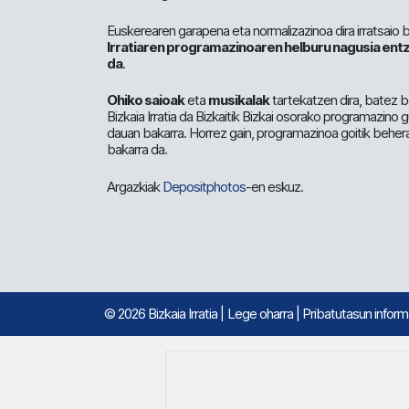
Euskerearen garapena eta normalizazinoa dira irratsaio 
Irratiaren programazinoaren helburu nagusia entz
da
.
Ohiko saioak
eta
musikalak
tartekatzen dira, batez b
Bizkaia Irratia da Bizkaitik Bizkai osorako programazino
dauan bakarra. Horrez gain, programazinoa goitik beher
bakarra da.
Argazkiak
Depositphotos
-en eskuz.
© 2026 Bizkaia Irratia
|
Lege oharra
|
Pribatutasun infor