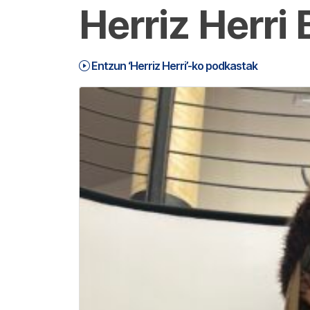
Herriz Herri 
Entzun ‘Herriz Herri’-ko podkastak