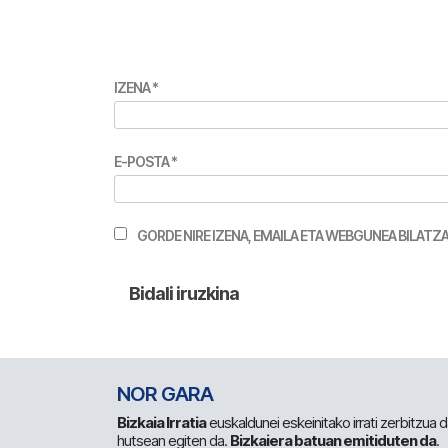
IZENA
*
E-POSTA
*
GORDE NIRE IZENA, EMAILA ETA WEBGUNEA BILA
NOR GARA
Bizkaia Irratia
euskaldunei eskeinitako irrati zerbitzua
hutsean egiten da.
Bizkaiera batuan emitiduten da
.