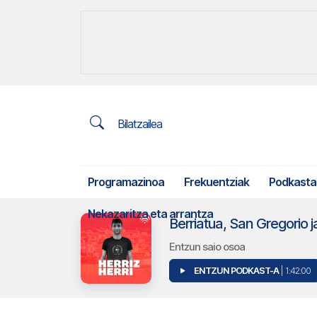
Bilatzailea
Programazinoa
Frekuentziak
Podkasta
Nekazaritza eta arrantza
Berriatua, San Gregorio j
Entzun saio osoa
ENTZUN PODKAST-A
| 1:42:00