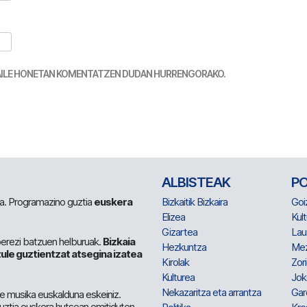
TZAILE HONETAN KOMENTATZEN DUDAN HURRENGORAKO.
ALBISTEAK
P
 da. Programazino guztia
euskera
Bizkaitik Bizkaira
Goi
Elizea
Kult
Gizartea
Lau
berezi batzuen helburuak.
Bizkaia
Hezkuntza
Me
ule guztientzat atsegina izatea
Kirolak
Zor
Kulturea
Jok
Nekazaritza eta arrantza
Gar
e musika euskalduna eskeiniz.
 guztia euskera hutsean emitiduten