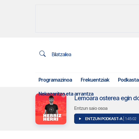
Bilatzailea
Programazinoa
Frekuentziak
Podkasta
Nekazaritza eta arrantza
Lemoara osterea egin d
Entzun saio osoa
ENTZUN PODKAST-A
| 1:45:02