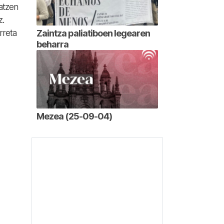
matzen
z.
rreta
Zaintza paliatiboen legearen
beharra
Mezea (25-09-04)