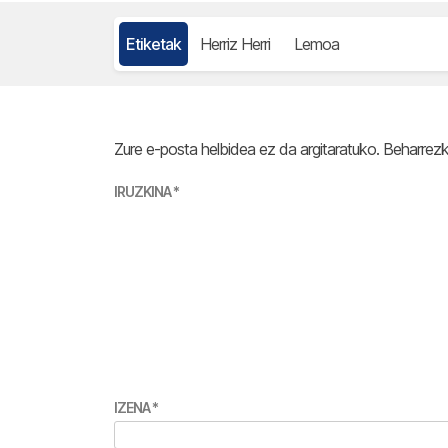
Etiketak
Herriz Herri
Lemoa
Zure e-posta helbidea ez da argitaratuko.
Beharrez
IRUZKINA
*
IZENA
*