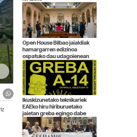
Open House Bilbao jaialdiak
hamargarren edizinoa
ospatuko dau udagoienean
Ikuskizunetako teknikariek
EAEko hiru hiriburuetako
iz
jaietan greba egingo dabe