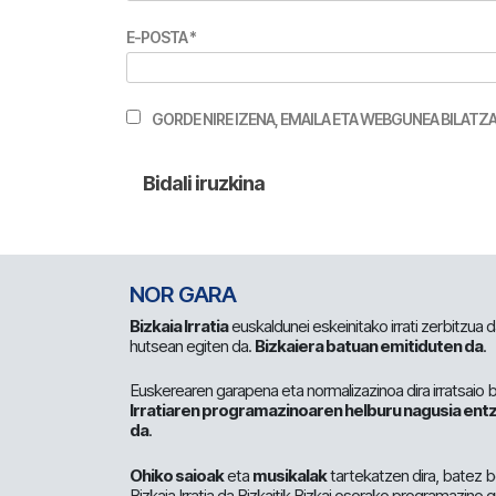
E-POSTA
*
GORDE NIRE IZENA, EMAILA ETA WEBGUNEA BILA
NOR GARA
Bizkaia Irratia
euskaldunei eskeinitako irrati zerbitzua
hutsean egiten da.
Bizkaiera batuan emitiduten da
.
Euskerearen garapena eta normalizazinoa dira irratsaio 
Irratiaren programazinoaren helburu nagusia entz
da
.
Ohiko saioak
eta
musikalak
tartekatzen dira, batez b
Bizkaia Irratia da Bizkaitik Bizkai osorako programazino