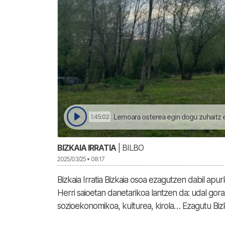
Lemoara osterea egin dogu zuhaitz eg
1:45:02
BIZKAIA IRRATIA
| BILBO
2025/03/25 • 08:17
Bizkaia Irratia Bizkaia osoa ezagutzen dabil apu
Herri saioetan danetarikoa lantzen da: udal gor
sozioekonomikoa, kulturea, kirola… Ezagutu Biz