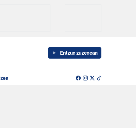
Entzun zuzenean
izea