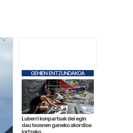
GEHIEN ENTZUNDAKOA
Luberri konpartsak dei egin
dau txosnen ganeko akordioa
lortzeko