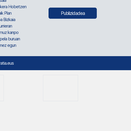
sala
kera Hobetzen
ik Plan
Publizidadea
a Bizkaia
urrieran
muz kanpo
pela buruan
nez egun
ratia.eus