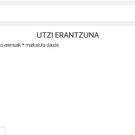
UTZI ERANTZUNA
ko eremuak
*
markatuta daude