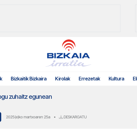
k
Bizkaitik Bizkaira
Kirolak
Errezetak
Kultura
El
ogu zuhaitz egunean
2025(e)ko martxoaren 25a
•
DESKARGATU