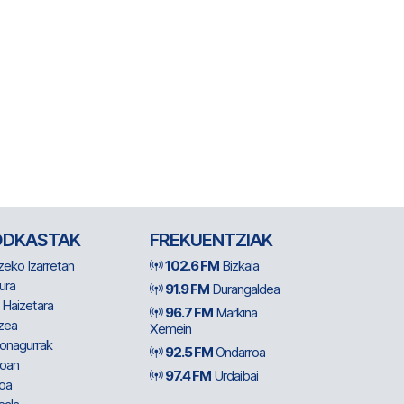
ODKASTAK
FREKUENTZIAK
zeko Izarretan
102.6 FM
Bizkaia
ura
91.9 FM
Durangaldea
 Haizetara
96.7 FM
Markina
zea
Xemein
ionagurrak
92.5 FM
Ondarroa
oan
97.4 FM
Urdaibai
oa