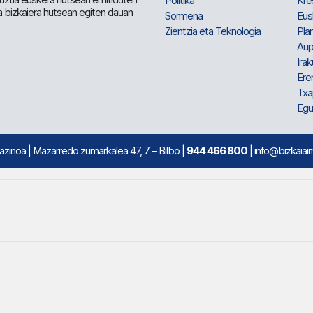
Politika
Kre
a bizkaiera hutsean egiten dauan
Sormena
Eus
Zientzia eta Teknologia
Plan
Aup
Irak
Ere
Txa
Egu
mazinoa
| Mazarredo zumarkalea 47, 7 – Bilbo |
944 466 800
| info@bizkaiair