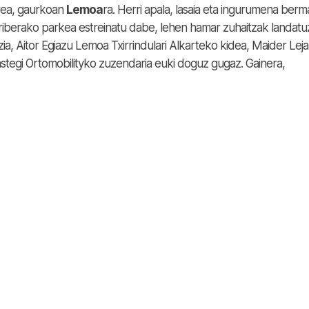
erea, gaurkoan
Lemoa
ra. Herri apala, lasaia eta ingurumena ber
riberako parkea estreinatu dabe, lehen hamar zuhaitzak landatu
ia, Aitor Egiazu Lemoa Txirrindulari Alkarteko kidea, Maider Leja
lastegi Ortomobilityko zuzendaria euki doguz gugaz. Gainera,