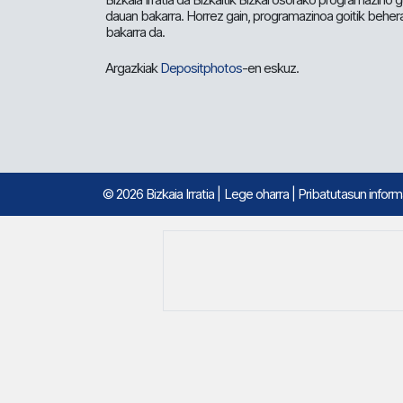
dauan bakarra. Horrez gain, programazinoa goitik beher
bakarra da.
Argazkiak
Depositphotos
-en eskuz.
© 2026 Bizkaia Irratia
|
Lege oharra
|
Pribatutasun infor