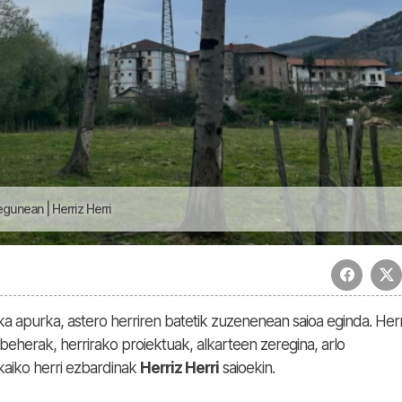
unean | Herriz Herri
rka apurka, astero herriren batetik zuzenenean saioa eginda. Herr
abeherak, herrirako proiektuak, alkarteen zeregina, arlo
kaiko herri ezbardinak
Herriz Herri
saioekin.