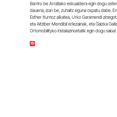
Barriro be Arratiako eskualdera egin dogu ost
dauena, izan be, zuhaitz eguna ospatu dabe. Er
Esther Iturrioz alkatea, Urko Garamendi zinegotz
eta Aitziber Mendibil erlezainak, eta Gaizka Gal
Ortomobilityko instalazinoetatik egin dogu saioa!