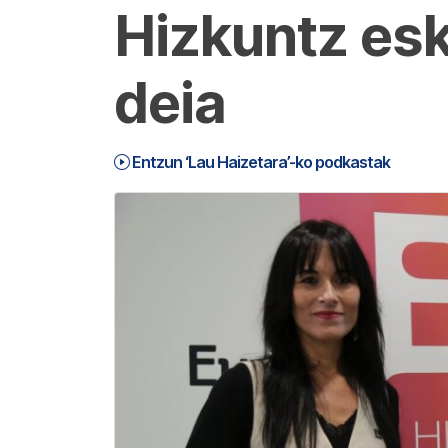
Hizkuntz esk
deia
Entzun ‘Lau Haizetara’-ko podkastak