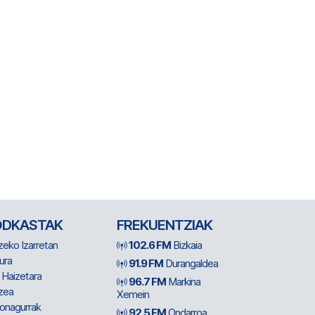
ODKASTAK
FREKUENTZIAK
zeko Izarretan
102.6 FM
Bizkaia
ura
91.9 FM
Durangaldea
 Haizetara
96.7 FM
Markina
zea
Xemein
ionagurrak
92.5 FM
Ondarroa