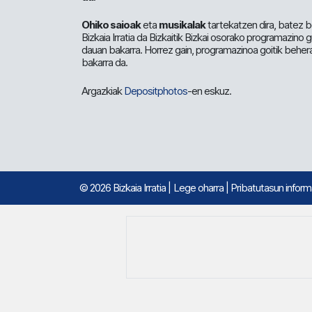
Ohiko saioak
eta
musikalak
tartekatzen dira, batez b
Bizkaia Irratia da Bizkaitik Bizkai osorako programazino
dauan bakarra. Horrez gain, programazinoa goitik beher
bakarra da.
Argazkiak
Depositphotos
-en eskuz.
© 2026 Bizkaia Irratia
|
Lege oharra
|
Pribatutasun infor