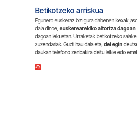
Betikotzeko arriskua
Egunero euskeraz bizi gura dabenen kexak jas
dala dinoe,
euskerearekiko aitortza dagoan
dagoan lekuetan. Urraketak betikotzeko saiak
zuzendariak. Guzti hau dala eta,
dei egin
deuts
daukan telefono zenbakira deitu leikie edo emai