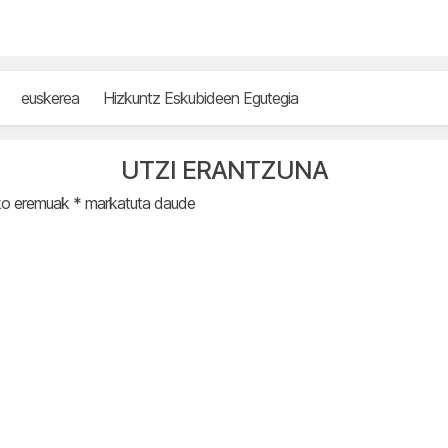
euskerea
Hizkuntz Eskubideen Egutegia
UTZI ERANTZUNA
ko eremuak
*
markatuta daude