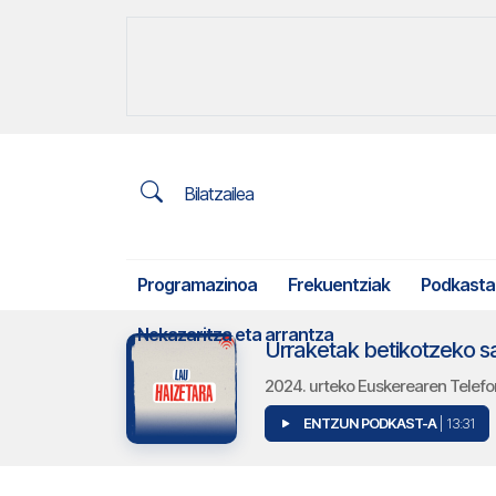
Bilatzailea
Programazinoa
Frekuentziak
Podkasta
Nekazaritza eta arrantza
Urraketak betikotzeko 
2024. urteko Euskerearen Telefo
ENTZUN PODKAST-A
| 13:31