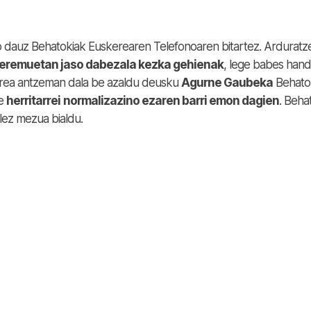
o dauz Behatokiak Euskerearen Telefonoaren bitartez. Ardurat
 eremuetan jaso dabezala kezka gehienak
, lege babes hand
erea antzeman dala be azaldu deusku
Agurne Gaubeka
Behato
e
herritarrei
normalizazino ezaren barri emon dagien
. Beha
lez mezua bialdu.