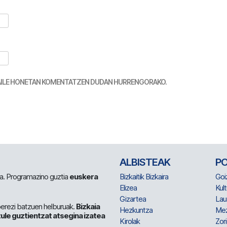
TZAILE HONETAN KOMENTATZEN DUDAN HURRENGORAKO.
ALBISTEAK
P
 da. Programazino guztia
euskera
Bizkaitik Bizkaira
Goi
Elizea
Kult
Gizartea
Lau
berezi batzuen helburuak.
Bizkaia
Hezkuntza
Me
ule guztientzat atsegina izatea
Kirolak
Zor