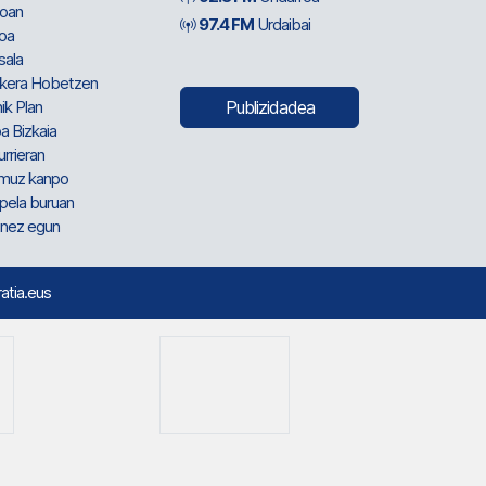
oan
97.4 FM
Urdaibai
oa
sala
kera Hobetzen
ik Plan
Publizidadea
a Bizkaia
urrieran
muz kanpo
pela buruan
nez egun
ratia.eus