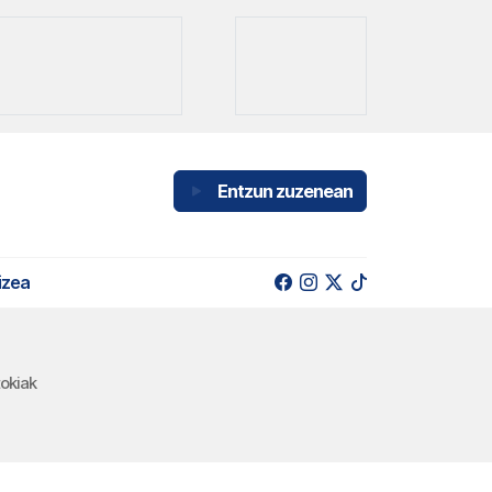
Entzun zuzenean
izea
okiak