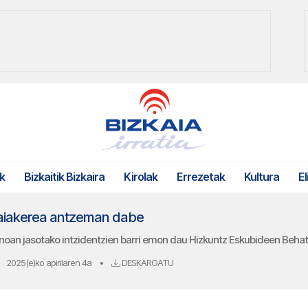
k
Bizkaitik Bizkaira
Kirolak
Errezetak
Kultura
El
saiakerea antzeman dabe
noan jasotako intzidentzien barri emon dau Hizkuntz Eskubideen Behat
2025(e)ko apirilaren 4a
•
DESKARGATU