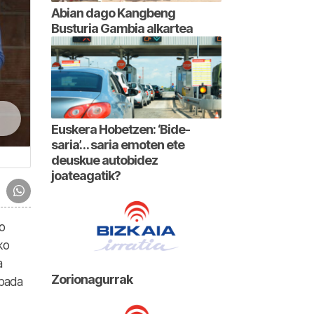
Abian dago Kangbeng
Busturia Gambia alkartea
Euskera Hobetzen: ‘Bide-
saria’… saria emoten ete
deuskue autobidez
joateagatik?
o
ko
a
Zorionagurrak
 bada