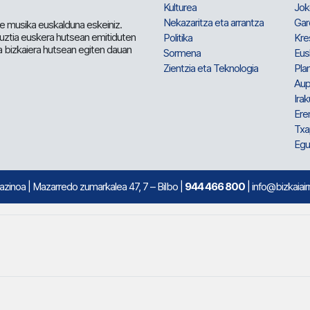
Kulturea
Jok
Nekazaritza eta arrantza
Gar
e musika euskalduna eskeiniz.
 guztia euskera hutsean emitiduten
Politika
Kre
a bizkaiera hutsean egiten dauan
Sormena
Eus
Zientzia eta Teknologia
Plan
Aup
Irak
Ere
Txa
Egu
mazinoa
| Mazarredo zumarkalea 47, 7 – Bilbo |
944 466 800
| info@bizkaiair