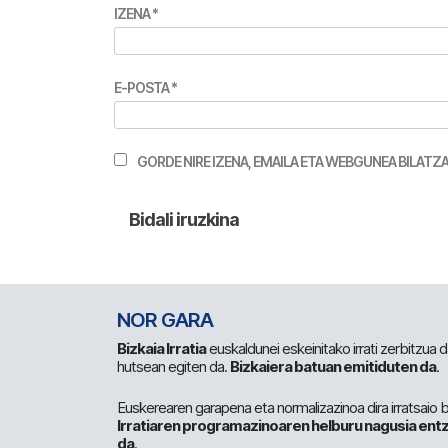
IZENA
*
E-POSTA
*
GORDE NIRE IZENA, EMAILA ETA WEBGUNEA BILA
NOR GARA
Bizkaia Irratia
euskaldunei eskeinitako irrati zerbitzua
hutsean egiten da.
Bizkaiera batuan emitiduten da
.
Euskerearen garapena eta normalizazinoa dira irratsaio 
Irratiaren programazinoaren helburu nagusia entz
da
.