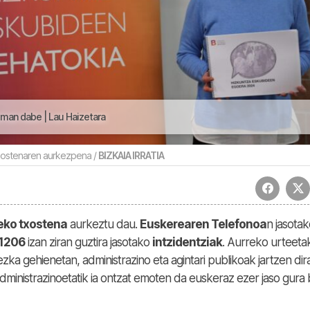
man dabe | Lau Haizetara
xostenaren aurkezpena /
BIZKAIA IRRATIA
eko txostena
aurkeztu dau.
Euskerearen Telefonoa
n jasotak
1206
izan ziran guztira jasotako
intzidentziak
. Aurreko urteeta
ka gehienetan, administrazino eta agintari publikoak jartzen dir
dministrazinoetatik ia ontzat emoten da euskeraz ezer jaso gura