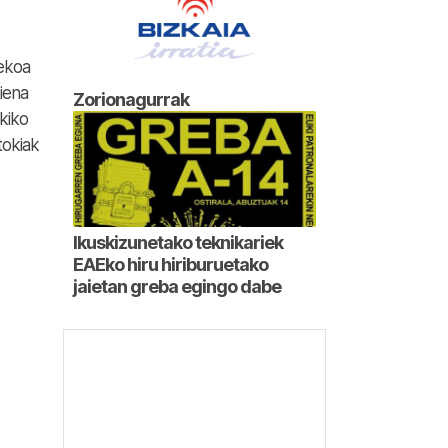
zekoa
iena
Zorionagurrak
kiko
tokiak
Ikuskizunetako teknikariek
EAEko hiru hiriburuetako
jaietan greba egingo dabe