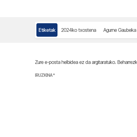
Etiketak
2024ko txostena
Agurne Gaubeka
Zure e-posta helbidea ez da argitaratuko.
Beharrez
IRUZKINA
*