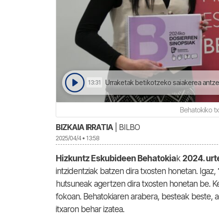
Urraketak betikotzeko saiakerea antze
13:31
Behatokiko t
BIZKAIA IRRATIA
| BILBO
2025/04/4 • 13:58
Hizkuntz Eskubideen Behatokia
k
2024. urt
intzidentziak batzen dira txosten honetan. Igaz,
hutsuneak agertzen dira txosten honetan be. Kez
fokoan. Behatokiaren arabera, besteak beste, a
itxaron behar izatea.