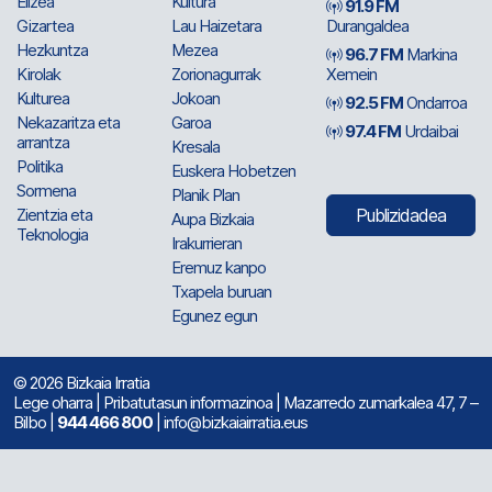
Elizea
Kultura
91.9 FM
Gizartea
Lau Haizetara
Durangaldea
Hezkuntza
Mezea
96.7 FM
Markina
Kirolak
Zorionagurrak
Xemein
Kulturea
Jokoan
92.5 FM
Ondarroa
Nekazaritza eta
Garoa
97.4 FM
Urdaibai
arrantza
Kresala
Politika
Euskera Hobetzen
Sormena
Planik Plan
Zientzia eta
Publizidadea
Aupa Bizkaia
Teknologia
Irakurrieran
Eremuz kanpo
Txapela buruan
Egunez egun
© 2026 Bizkaia Irratia
Lege oharra
|
Pribatutasun informazinoa
| Mazarredo zumarkalea 47, 7 –
Bilbo |
944 466 800
| info@bizkaiairratia.eus