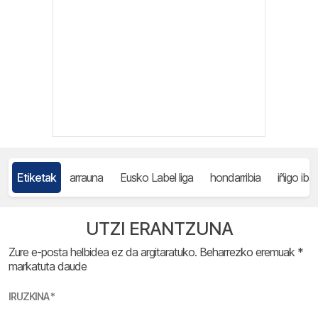
Etiketak
arrauna
Eusko Label liga
hondarribia
iñigo iba
UTZI ERANTZUNA
Zure e-posta helbidea ez da argitaratuko.
Beharrezko eremuak
*
markatuta daude
IRUZKINA
*