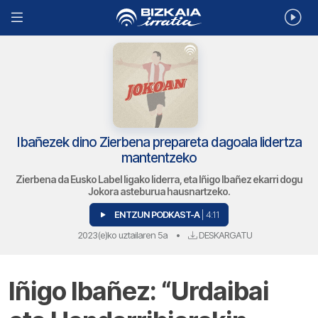
Ibañezek dino Zierbena prepareta dagoala lidertza
mantentzeko
Zierbena da Eusko Label ligako liderra, eta Iñigo Ibañez ekarri dogu
Jokora asteburua hausnartzeko.
ENTZUN PODKAST-A
| 4:11
2023(e)ko uztailaren 5a
•
DESKARGATU
Iñigo Ibañez: “Urdaibai