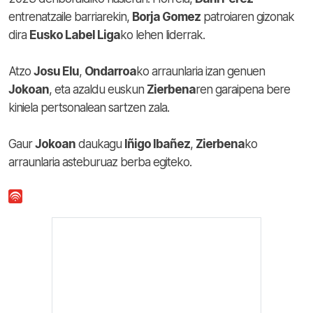
entrenatzaile barriarekin,
Borja Gomez
patroiaren gizonak
dira
Eusko Label Liga
ko lehen liderrak.
Atzo
Josu Elu
,
Ondarroa
ko arraunlaria izan genuen
Jokoan
, eta azaldu euskun
Zierbena
ren garaipena bere
kiniela pertsonalean sartzen zala.
Gaur
Jokoan
daukagu
Iñigo Ibañez
,
Zierbena
ko
arraunlaria asteburuaz berba egiteko.