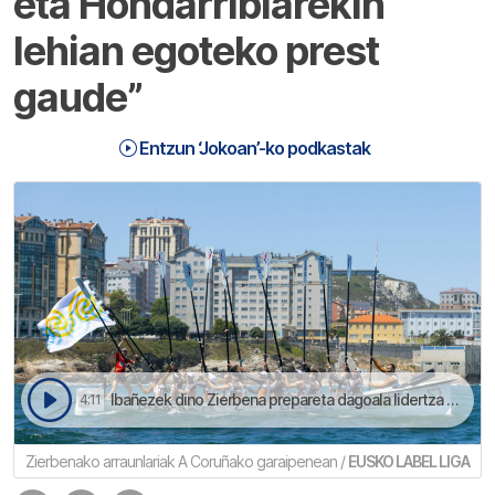
eta Hondarribiarekin
lehian egoteko prest
gaude”
Entzun ‘Jokoan’-ko podkastak
Ibañezek dino Zierbena prepareta dagoala lidertza mantentzeko | Jokoan
4:11
Zierbenako arraunlariak A Coruñako garaipenean /
EUSKO LABEL LIGA