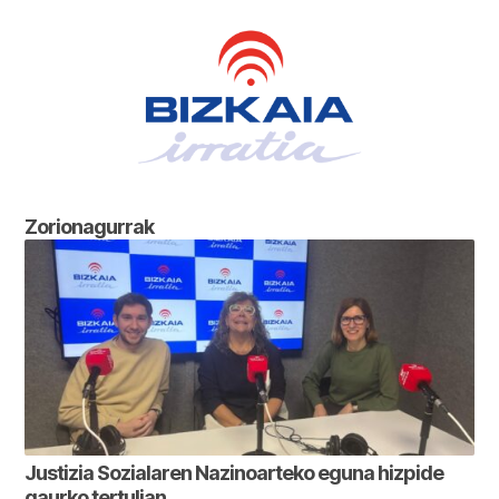
Zorionagurrak
Justizia Sozialaren Nazinoarteko eguna hizpide
gaurko tertulian