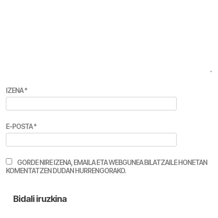
IZENA
*
E-POSTA
*
GORDE NIRE IZENA, EMAILA ETA WEBGUNEA BILATZAILE HONETAN
KOMENTATZEN DUDAN HURRENGORAKO.