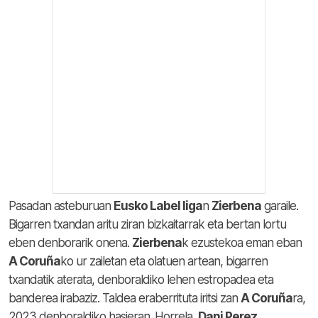
Pasadan asteburuan
Eusko Label liga
n
Zierbena
garaile.
Bigarren txandan aritu ziran bizkaitarrak eta bertan lortu
eben denborarik onena.
Zierbena
k ezustekoa eman eban
A Coruña
ko ur zailetan eta olatuen artean, bigarren
txandatik aterata, denboraldiko lehen estropadea eta
banderea irabaziz. Taldea eraberrituta iritsi zan
A Coruña
ra,
2023 denboraldiko hasieran. Horrela,
Dani Perez