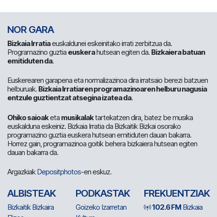
NOR GARA
Bizkaia Irratia
euskaldunei eskeinitako irrati zerbitzua da.
Programazino guztia
euskera
hutsean egiten da.
Bizkaiera batuan
emitiduten da
.
Euskerearen garapena eta normalizazinoa dira irratsaio berezi batzuen
helburuak.
Bizkaia Irratiaren programazinoaren helburu nagusia
entzule guztientzat atsegina izatea da
.
Ohiko saioak
eta
musikalak
tartekatzen dira, batez be musika
euskalduna eskeiniz. Bizkaia Irratia da Bizkaitik Bizkai osorako
programazino guztia euskera hutsean emitiduten dauan bakarra.
Horrez gain, programazinoa goitik behera bizkaiera hutsean egiten
dauan bakarra da.
Argazkiak
Depositphotos
-en eskuz.
ALBISTEAK
PODKASTAK
FREKUENTZIAK
Bizkaitik Bizkaira
Goizeko Izarretan
102.6 FM
Bizkaia