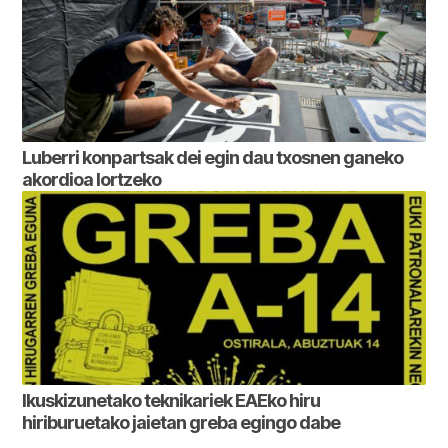
Luberri konpartsak dei egin dau txosnen ganeko
akordioa lortzeko
Ikuskizunetako teknikariek EAEko hiru
hiriburuetako jaietan greba egingo dabe