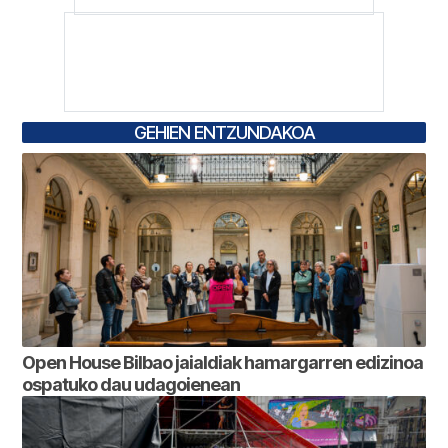
GEHIEN ENTZUNDAKOA
Open House Bilbao jaialdiak hamargarren edizinoa
ospatuko dau udagoienean