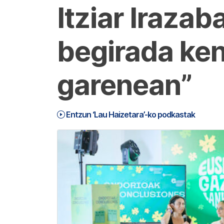
Itziar Irazab
begirada ken
garenean”
Entzun ‘Lau Haizetara’-ko podkastak