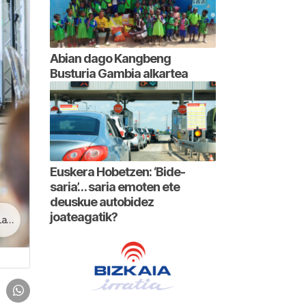
Abian dago Kangbeng
Busturia Gambia alkartea
Euskera Hobetzen: ‘Bide-
saria’… saria emoten ete
deuskue autobidez
joateagatik?
ra