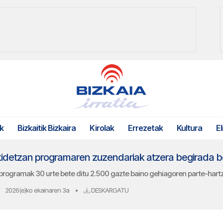
k
Bizkaitik Bizkaira
Kirolak
Errezetak
Kultura
El
detzan programaren zuzendariak atzera begirada bo
programak 30 urte bete ditu 2.500 gazte baino gehiagoren parte-har
2026(e)ko ekainaren 3a
•
DESKARGATU