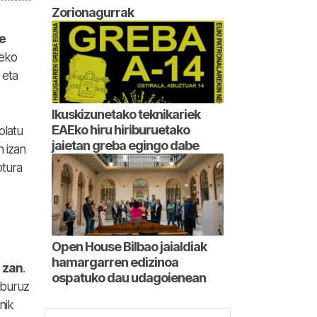
Zorionagurrak
e
zeko
 eta
Ikuskizunetako teknikariek
EAEko hiru hiriburuetako
olatu
jaietan greba egingo dabe
n izan
otura
Open House Bilbao jaialdiak
hamargarren edizinoa
n zan
.
ospatuko dau udagoienean
 buruz
nik