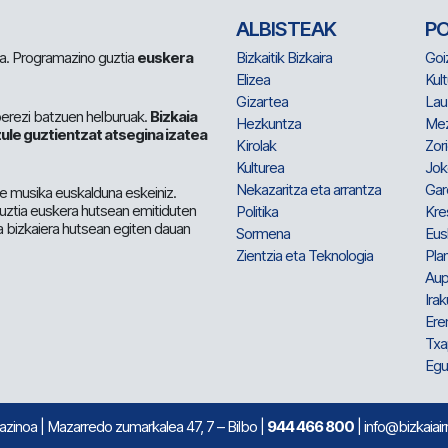
ALBISTEAK
P
 da. Programazino guztia
euskera
Bizkaitik Bizkaira
Goi
Elizea
Kult
Gizartea
Lau
berezi batzuen helburuak.
Bizkaia
Hezkuntza
Me
ule guztientzat atsegina izatea
Kirolak
Zor
Kulturea
Jok
Nekazaritza eta arrantza
Gar
e musika euskalduna eskeiniz.
 guztia euskera hutsean emitiduten
Politika
Kre
a bizkaiera hutsean egiten dauan
Sormena
Eus
Zientzia eta Teknologia
Plan
Aup
Irak
Ere
Txa
Egu
mazinoa
| Mazarredo zumarkalea 47, 7 – Bilbo |
944 466 800
| info@bizkaiair