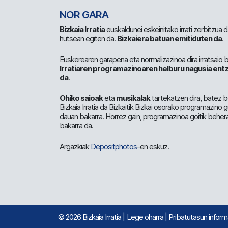
NOR GARA
Bizkaia Irratia
euskaldunei eskeinitako irrati zerbitzua
hutsean egiten da.
Bizkaiera batuan emitiduten da
.
Euskerearen garapena eta normalizazinoa dira irratsaio 
Irratiaren programazinoaren helburu nagusia entz
da
.
Ohiko saioak
eta
musikalak
tartekatzen dira, batez b
Bizkaia Irratia da Bizkaitik Bizkai osorako programazino
dauan bakarra. Horrez gain, programazinoa goitik beher
bakarra da.
Argazkiak
Depositphotos
-en eskuz.
© 2026 Bizkaia Irratia
|
Lege oharra
|
Pribatutasun infor