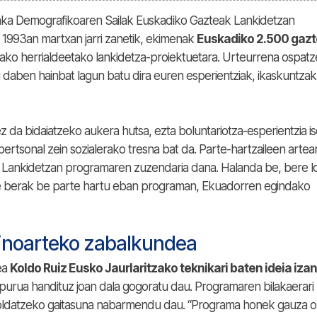
ronka Demografikoaren Sailak Euskadiko Gazteak Lankidetzan
 1993an martxan jarri zanetik, ekimenak
Euskadiko 2.500 gazt
siako herrialdeetako lankidetza-proiektuetara. Urteurrena ospat
daben hainbat lagun batu dira euren esperientziak, ikaskuntzak
da bidaiatzeko aukera hutsa, ezta boluntariotza-esperientzia is
ertsonal zein sozialerako tresna bat da. Parte-hartzaileen artea
k Lankidetzan programaren zuzendaria dana. Halanda be, bere l
te berak be parte hartu eban programan, Ekuadorren egindako
zinoarteko zabalkundea
ea
Koldo Ruiz Eusko Jaurlaritzako teknikari baten ideia iza
opurua handituz joan dala gogoratu dau. Programaren bilakaerari
moldatzeko gaitasuna nabarmendu dau. “Programa honek gauza o