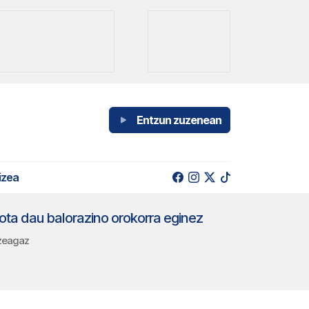
Entzun zuzenean
izea
ta dau balorazino orokorra eginez
tzeagaz