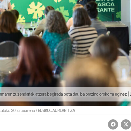
n zuzendariak atzera begirada bota dau balorazino orokorra eginez | Lau Haizeta
utako 30. urteurrena /
EUSKO JAURLARITZA