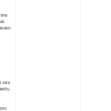
rana
oak
ierako
z zara
oiektu
zan;