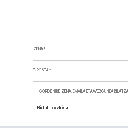
IZENA
*
E-POSTA
*
GORDE NIRE IZENA, EMAILA ETA WEBGUNEA BILA