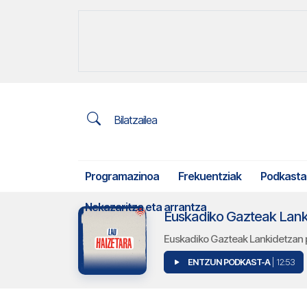
Bilatzailea
Programazinoa
Frekuentziak
Podkasta
Nekazaritza eta arrantza
Euskadiko Gazteak Lanki
Euskadiko Gazteak Lankidetzan 
ENTZUN PODKAST-A
| 12:53