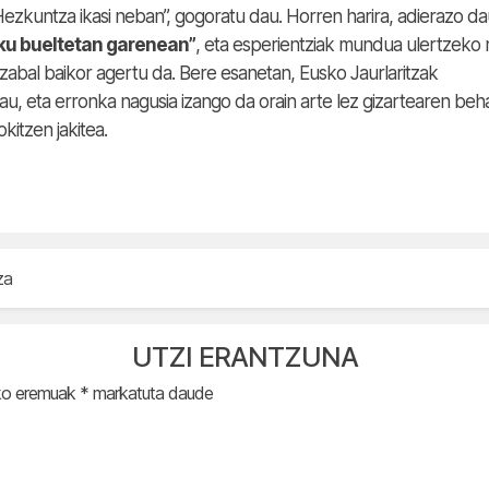
 Hezkuntza ikasi neban”, gogoratu dau. Horren harira, adierazo d
aku bueltetan garenean”
, eta esperientziak mundua ulertzeko
razabal baikor agertu da. Bere esanetan, Eusko Jaurlaritzak
u, eta erronka nagusia izango da orain arte lez gizartearen beh
kitzen jakitea.
za
UTZI ERANTZUNA
ko eremuak
*
markatuta daude