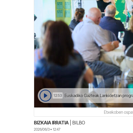
Euskadiko Gazteak Lankidetzan programare
12:53
Etxekoben ospat
BIZKAIA IRRATIA
| BILBO
2026/06/3 • 12:47