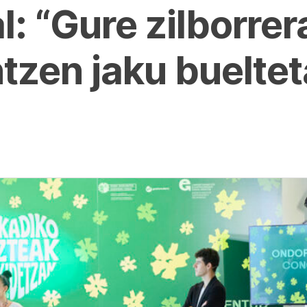
al: “Gure zilborre
tzen jaku buelte