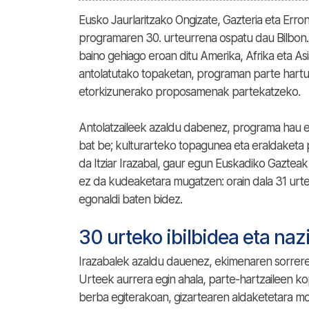
Eusko Jaurlaritzako Ongizate, Gazteria eta Er
programaren 30. urteurrena ospatu dau Bilbon.
baino gehiago eroan ditu Amerika, Afrika eta A
antolatutako topaketan, programan parte hartu 
etorkizunerako proposamenak partekatzeko.
Antolatzaileek azaldu dabenez, programa hau ez 
bat be; kulturarteko topagunea eta eraldaketa p
da Itziar Irazabal, gaur egun Euskadiko Gaztea
ez da kudeaketara mugatzen: orain dala 31 ur
egonaldi baten bidez.
30 urteko ibilbidea eta na
Irazabalek azaldu dauenez, ekimenaren sorrer
Urteek aurrera egin ahala, parte-hartzaileen k
berba egiterakoan, gizartearen aldaketetara 