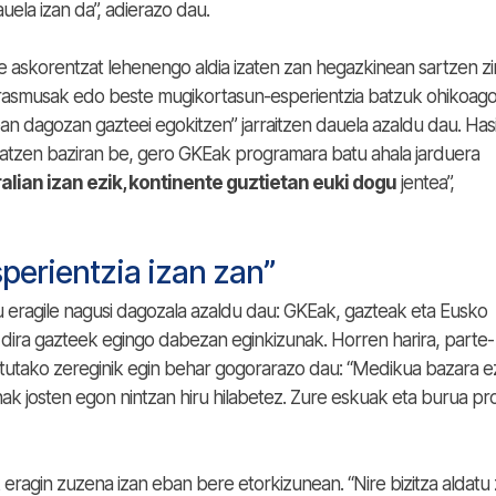
uela izan da”, adierazo dau.
askorentzat lehenengo aldia izaten zan hegazkinean sartzen zi
, Erasmusak edo beste mugikortasun-esperientzia batzuk ohikoag
n dagozan gazteei egokitzen” jarraitzen dauela azaldu dau. Has
atzen baziran be, gero GKEak programara batu ahala jarduera
alian izan ezik, kontinente guztietan euki dogu
jentea”,
sperientzia izan zan”
 eragile nagusi dagozala azaldu dau: GKEak, gazteak eta Eusko
n dira gazteek egingo dabezan eginkizunak. Horren harira, parte-
lotutako zereginik egin behar gogorarazo dau: “Medikua bazara e
nak josten egon nintzan hiru hilabetez. Zure eskuak eta burua pr
eragin zuzena izan eban bere etorkizunean. “Nire bizitza aldatu 