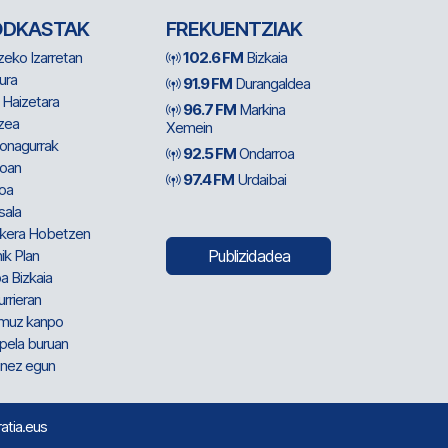
ODKASTAK
FREKUENTZIAK
zeko Izarretan
102.6 FM
Bizkaia
ura
91.9 FM
Durangaldea
 Haizetara
96.7 FM
Markina
zea
Xemein
ionagurrak
92.5 FM
Ondarroa
oan
97.4 FM
Urdaibai
oa
sala
kera Hobetzen
ik Plan
Publizidadea
a Bizkaia
urrieran
muz kanpo
pela buruan
nez egun
ratia.eus