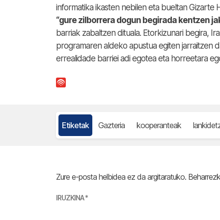
informatika ikasten nebilen eta bueltan Gizarte
“gure zilborrera dogun begirada kentzen j
barriak zabaltzen dituala. Etorkizunari begira, I
programaren aldeko apustua egiten jarraitzen da
errealidade barriei adi egotea eta horreetara ego
Etiketak
Gazteria
kooperanteak
lankidet
Zure e-posta helbidea ez da argitaratuko.
Beharrez
IRUZKINA
*