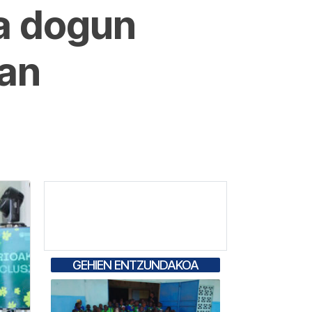
ra dogun
tan
GEHIEN ENTZUNDAKOA