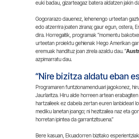
euki badau, gizarteagaz batera aldatzen jakin da
Gogorarazo dauenez, lehenengo urteetan gazte 
edo atzerrira joaten zirana; gaur egun, ostera
dira. Horregaitik, programak “momentu bakotxea
urteetan proiektu gehienak Hego Amerikan gar
eremuak handituz joan zirela azaldu dau. “
Austr
azpimarratu dau.
“Nire bizitza aldatu eban e
Programaren funtzionamenduari jagokonez, hiru
Jaurlaritza. Hiru alde horreen artean erabagite
hartzaileek ez dabela zertan euren lanbideari 
mediku lanetan joango; ni hezitzailea naz eta go
horretan ipintea da garrantzitsuena.”
Bere kasuan, Ekuadorren bizitako esperientziak 