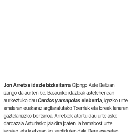
Jon Arretxe idazle bizkaitarra
Gijongo Aste Beltzan
izango da aurten be. Basauriko idazleak astelehenean
aurkeztuko dau
Cerdos y amapolas
eleberria
, igazko urte
amaieran euskaraz argitaratutako Txerriak eta loreak lanaren
gaztelaniazko bertsinoa. Arretxek aitortu dau urte asko
daroazala Asturiasko jaialdira joaten, ia hamabost urte
jarraian, eta ia etxean lez sentiduten dala. Bere esanetan,