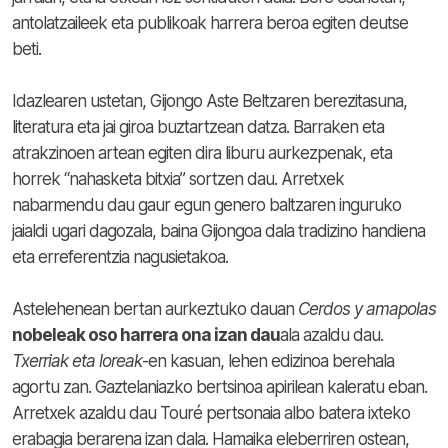
antolatzaileek eta publikoak harrera beroa egiten deutse
beti.
Idazlearen ustetan, Gijongo Aste Beltzaren berezitasuna,
literatura eta jai giroa buztartzean datza. Barraken eta
atrakzinoen artean egiten dira liburu aurkezpenak, eta
horrek “nahasketa bitxia” sortzen dau. Arretxek
nabarmendu dau gaur egun genero baltzaren inguruko
jaialdi ugari dagozala, baina Gijongoa dala tradizino handiena
eta erreferentzia nagusietakoa.
Astelehenean bertan aurkeztuko dauan
Cerdos y amapolas
nobeleak oso harrera ona izan dau
ala azaldu dau.
Txerriak eta loreak
-en kasuan, lehen edizinoa berehala
agortu zan. Gaztelaniazko bertsinoa apirilean kaleratu eban.
Arretxek azaldu dau Touré pertsonaia albo batera ixteko
erabagia berarena izan dala. Hamaika eleberriren ostean,