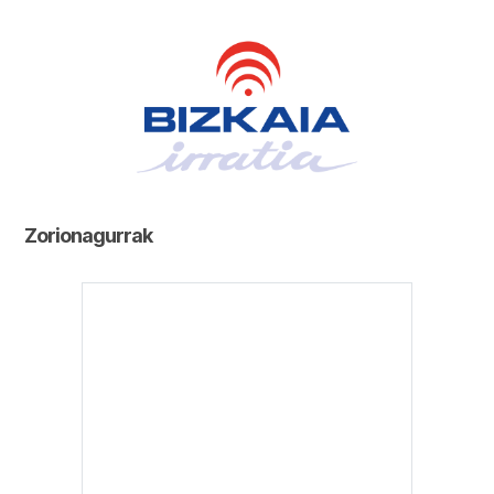
Zorionagurrak