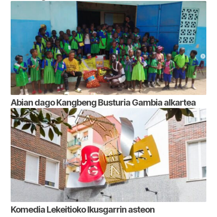
Abian dago Kangbeng Busturia Gambia alkartea
Komedia Lekeitioko Ikusgarrin asteon