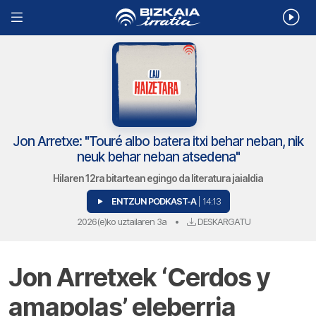
Jon Arretxe: "Touré albo batera itxi behar neban, nik
neuk behar neban atsedena"
Hilaren 12ra bitartean egingo da literatura jaialdia
ENTZUN PODKAST-A
| 14:13
2026(e)ko uztailaren 3a
•
DESKARGATU
Jon Arretxek ‘Cerdos y
amapolas’ eleberria