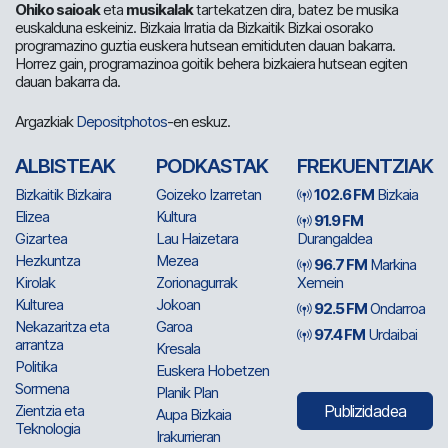
Ohiko saioak
eta
musikalak
tartekatzen dira, batez be musika
euskalduna eskeiniz. Bizkaia Irratia da Bizkaitik Bizkai osorako
programazino guztia euskera hutsean emitiduten dauan bakarra.
Horrez gain, programazinoa goitik behera bizkaiera hutsean egiten
dauan bakarra da.
Argazkiak
Depositphotos
-en eskuz.
ALBISTEAK
PODKASTAK
FREKUENTZIAK
Bizkaitik Bizkaira
Goizeko Izarretan
102.6 FM
Bizkaia
Elizea
Kultura
91.9 FM
Gizartea
Lau Haizetara
Durangaldea
Hezkuntza
Mezea
96.7 FM
Markina
Kirolak
Zorionagurrak
Xemein
Kulturea
Jokoan
92.5 FM
Ondarroa
Nekazaritza eta
Garoa
97.4 FM
Urdaibai
arrantza
Kresala
Politika
Euskera Hobetzen
Sormena
Planik Plan
Zientzia eta
Publizidadea
Aupa Bizkaia
Teknologia
Irakurrieran