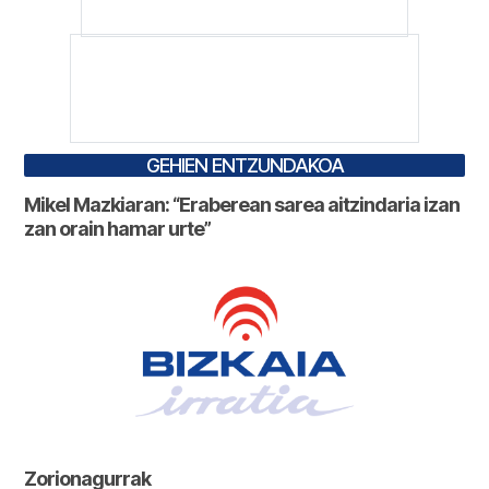
GEHIEN ENTZUNDAKOA
Mikel Mazkiaran: “Eraberean sarea aitzindaria izan
zan orain hamar urte”
Zorionagurrak