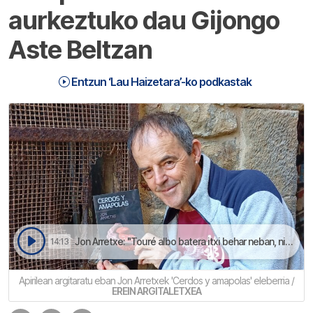
aurkeztuko dau Gijongo
Aste Beltzan
Entzun ‘Lau Haizetara’-ko podkastak
Jon Arretxe: "Touré albo batera itxi behar neban, nik neuk behar neban atsedena" | Lau Haizetara
14:13
Apirilean argitaratu eban Jon Arretxek 'Cerdos y amapolas' eleberria /
EREIN ARGITALETXEA