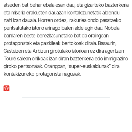
atseden bat behar ebala esan dau, eta gizarteko bazterkeria
eta miseria erakusten dauazan kontakizunetatik aldendu
nahi izan dauala. Horren ordez, irakurlea ondo pasatzeko
pentsatutako istorio arinago baten alde egin dau. Nobela
barriaren beste berezitasunetako bat da oraingoan
protagonistak eta gaizkileak bertokoak dirala. Basaurin,
Gasteizen eta Arbizun girotutako istorioan ez dira agertzen
Touré sailean ohikoak izan diran bazterkeria edo immigrazino
giroko pertsonaiak. Oraingoan, “super-euskaldunak” dira
kontakizuneko protagonista nagusiak.