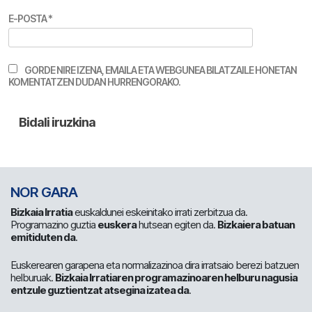
E-POSTA
*
GORDE NIRE IZENA, EMAILA ETA WEBGUNEA BILATZAILE HONETAN
KOMENTATZEN DUDAN HURRENGORAKO.
NOR GARA
Bizkaia Irratia
euskaldunei eskeinitako irrati zerbitzua da.
Programazino guztia
euskera
hutsean egiten da.
Bizkaiera batuan
emitiduten da
.
Euskerearen garapena eta normalizazinoa dira irratsaio berezi batzuen
helburuak.
Bizkaia Irratiaren programazinoaren helburu nagusia
entzule guztientzat atsegina izatea da
.