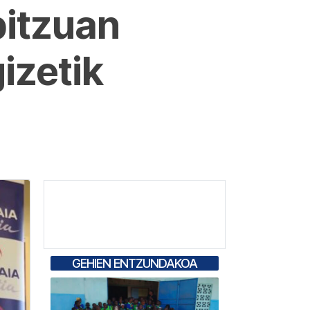
bitzuan
izetik
GEHIEN ENTZUNDAKOA