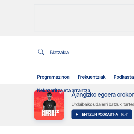
Bilatzailea
Programazinoa
Frekuentziak
Podkasta
Nekazaritza eta arrantza
Ajangizko egoera orokor
Urdaibaiko udalerri batzuk, tart
ENTZUN PODKAST-A
| 16:41