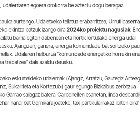
a, udalerriaren egoera orokorra be aztertu dogu beragaz.
uka aurtengo. Udaletxeko teilatua erabarritzea, Urruti baserria
iteko ekintza batzuk izango dira
2024ko proiektu nagusiak
. En
eilatu barria egiten dabenean eta hortik lortutako energia udal
deusku. Ajangizen, ganera, energia komunidade bat sortzeko pa
nellek. Udalaren helburua “komunidade energetiko horrekin ene
ea trebatzea” dala azaldu deusku.
bako eskumaldeko udalerriak (Ajangiz, Arratzu, Gautegiz Arteag
iz, Sukarrieta eta Kortezubi) gaur egungo Bizkaibus zerbitzua
ko Garraio sailagaz batera. Carbonellen esanetan, linea desbardi
r handi bat Gernikara joateko, taxi partikularrakaz ibilten dira”