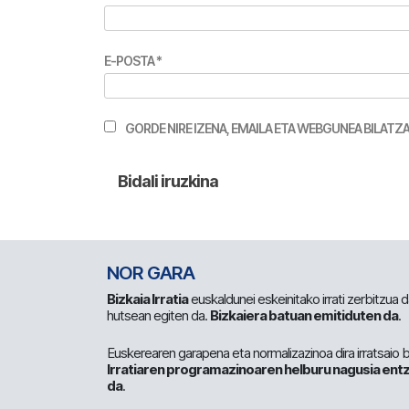
E-POSTA
*
GORDE NIRE IZENA, EMAILA ETA WEBGUNEA BILA
NOR GARA
Bizkaia Irratia
euskaldunei eskeinitako irrati zerbitzua
hutsean egiten da.
Bizkaiera batuan emitiduten da
.
Euskerearen garapena eta normalizazinoa dira irratsaio 
Irratiaren programazinoaren helburu nagusia entz
da
.