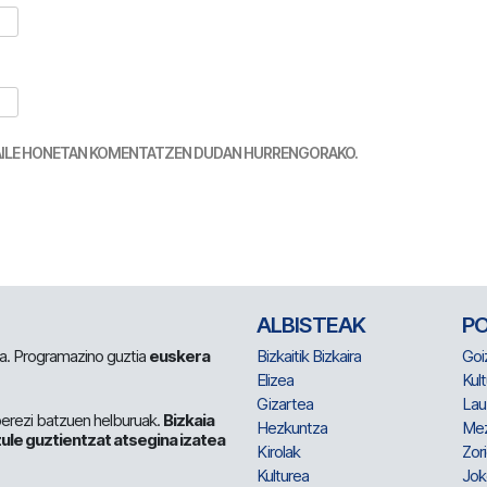
TZAILE HONETAN KOMENTATZEN DUDAN HURRENGORAKO.
ALBISTEAK
P
 da. Programazino guztia
euskera
Bizkaitik Bizkaira
Goi
Elizea
Kult
Gizartea
Lau
berezi batzuen helburuak.
Bizkaia
Hezkuntza
Me
ule guztientzat atsegina izatea
Kirolak
Zor
Kulturea
Jok