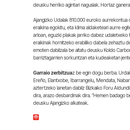
deusku herriko agintari nagusiak. Hortaz ganer
Ajangizko Udalak 810.000 euroko aurrekontua da
eraikina egokitu, eta klima aldaketeari aurre eg
arloan, eguzki plakak jarriko dabez udaletxeko t
eraikinak hornitzeko erabiliko dabela zehaztu 
emoten dabilzala be aitatu deusku Koldo Carbo
barriztagarrien sorkuntzan eta kudeaketan jent
Garraio zerbitzua
z be egin dogu berba. Urdai
Ereño, Elantxobe, Ibarrangelu, Mendata, Nabarn
aztertzeko lanetan dabilz Bizkaiko Foru Aldundi
dira, arazo desbardinak dira. “Hemen badago beha
deusku Ajangizko alkateak.