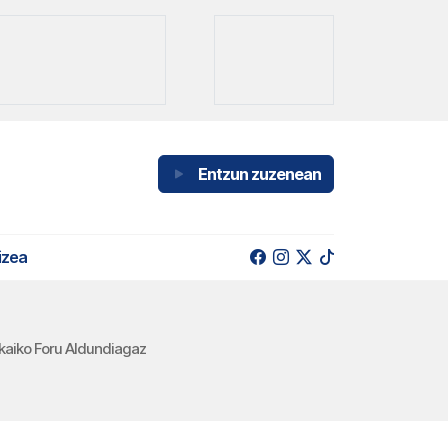
Entzun zuzenean
izea
zkaiko Foru Aldundiagaz