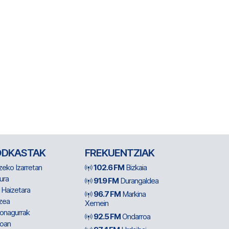
ODKASTAK
FREKUENTZIAK
zeko Izarretan
102.6 FM
Bizkaia
ura
91.9 FM
Durangaldea
 Haizetara
96.7 FM
Markina
zea
Xemein
ionagurrak
92.5 FM
Ondarroa
oan