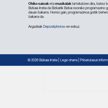
Ohiko saioak
eta
musikalak
tartekatzen dira, batez b
Bizkaia Irratia da Bizkaitik Bizkai osorako programazino
dauan bakarra. Horrez gain, programazinoa goitik beher
bakarra da.
Argazkiak
Depositphotos
-en eskuz.
© 2026 Bizkaia Irratia
|
Lege oharra
|
Pribatutasun infor