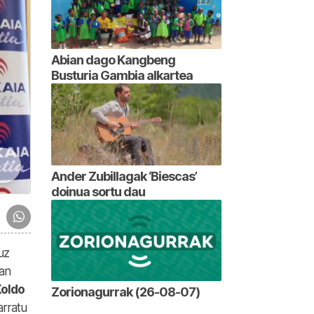
Abian dago Kangbeng
Busturia Gambia alkartea
Ander Zubillagak ‘Biescas’
doinua sortu dau
uz
6an
oldo
Zorionagurrak (26-08-07)
arratu