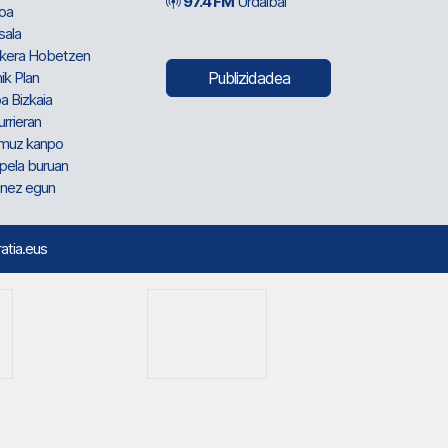
97.4 FM
Urdaibai
oa
sala
kera Hobetzen
ik Plan
Publizidadea
a Bizkaia
urrieran
muz kanpo
pela buruan
nez egun
ratia.eus