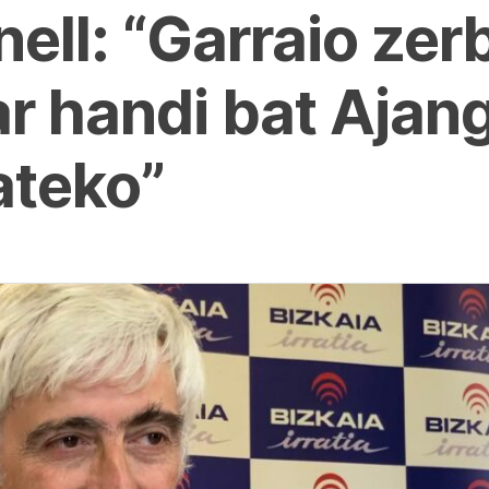
ell: “Garraio zer
 handi bat Ajang
ateko”