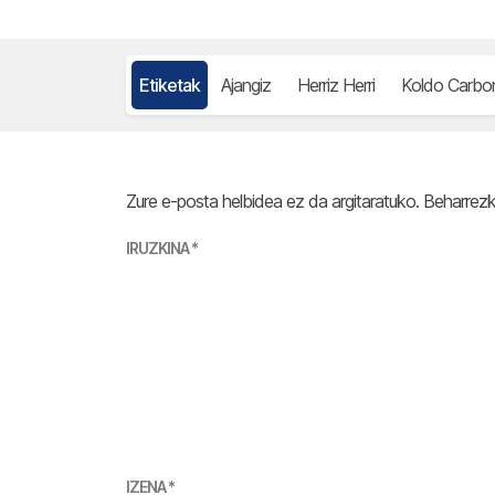
Etiketak
Ajangiz
Herriz Herri
Koldo Carbon
Zure e-posta helbidea ez da argitaratuko.
Beharrez
IRUZKINA
*
IZENA
*