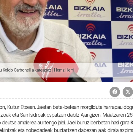
 Koldo Carbonell alkateagaz | Herriz Herri
on, Kultur Etxean. Jaietan bete-betean morgilduta harrapau dog
tzioak eta San Isidroak ospatzen dabilz Ajangizen. Maiatzaren 2
eutse amaierea aurtengo jaiei. Jaiei buruz berbetan hasi gara
K
n ekintzak eta nobedadeak buztartzen dabezan jaiak dirala azpim