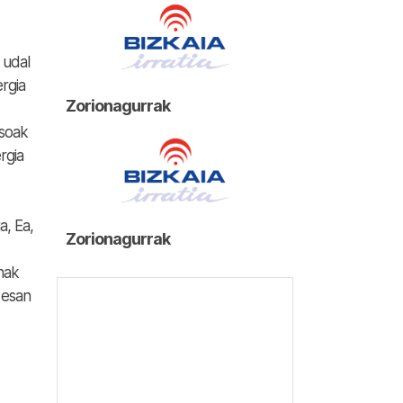
 udal
ergia
Zorionagurrak
usoak
rgia
a, Ea,
Zorionagurrak
nak
 esan