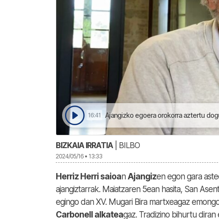
Ajangizko egoera orokorra aztertu dogu
16:41
BIZKAIA IRRATIA
| BILBO
2024/05/16 • 13:33
Herriz Herri saioa
n
Ajangiz
en egon gara aste
ajangiztarrak. Maiatzaren 5ean hasita, San Asen
egingo dan XV. Mugari Bira martxeagaz emongo d
Carbonell alkatea
gaz. Tradizino bihurtu dira