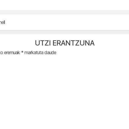
ell
UTZI ERANTZUNA
ko eremuak
*
markatuta daude