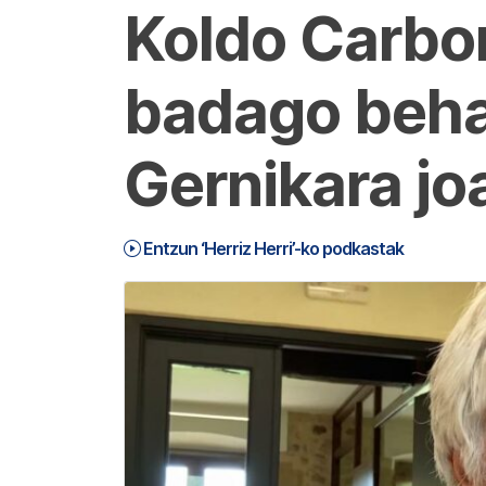
Koldo Carbon
badago behar
Gernikara jo
Entzun ‘Herriz Herri’-ko podkastak