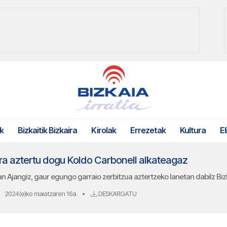
k
Bizkaitik Bizkaira
Kirolak
Errezetak
Kultura
El
ra aztertu dogu Koldo Carbonell alkateagaz
ean Ajangiz, gaur egungo garraio zerbitzua aztertzeko lanetan dabilz Bi
2024(e)ko maiatzaren 16a
•
DESKARGATU