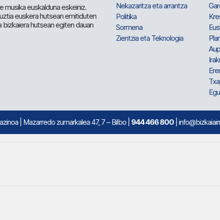
Nekazaritza eta arrantza
Gar
e musika euskalduna eskeiniz.
 guztia euskera hutsean emitiduten
Politika
Kre
a bizkaiera hutsean egiten dauan
Sormena
Eus
Zientzia eta Teknologia
Plan
Aup
Irak
Ere
Txa
Egu
mazinoa
| Mazarredo zumarkalea 47, 7 – Bilbo |
944 466 800
| info@bizkaiair