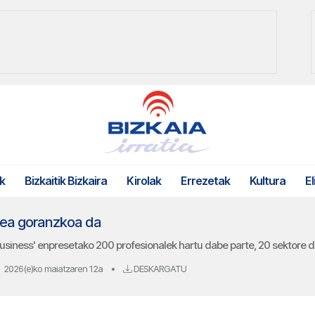
k
Bizkaitik Bizkaira
Kirolak
Errezetak
Kultura
El
erea goranzkoa da
business' enpresetako 200 profesionalek hartu dabe parte, 20 sektore
2026(e)ko maiatzaren 12a
•
DESKARGATU