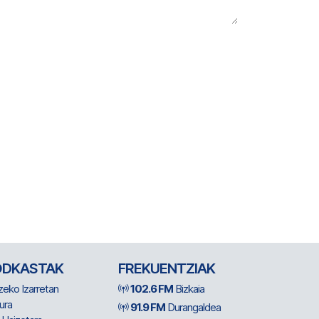
ODKASTAK
FREKUENTZIAK
zeko Izarretan
102.6 FM
Bizkaia
ura
91.9 FM
Durangaldea