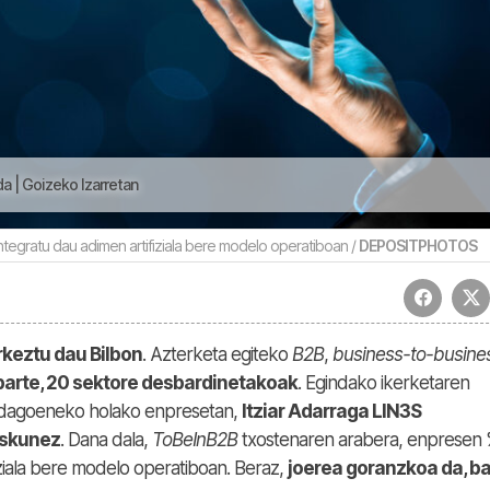
da | Goizeko Izarretan
ntegratu dau adimen artifiziala bere modelo operatiboan /
DEPOSITPHOTOS
rkeztu dau Bilbon
. Azterketa egiteko
B2B
,
business-to-busine
parte, 20 sektore desbardinetakoak
. Egindako ikerketaren
da dagoeneko holako enpresetan,
Itziar Adarraga LIN3S
uskunez
. Dana dala,
ToBeInB2B
txostenaren arabera, enpresen
ziala bere modelo operatiboan. Beraz,
joerea goranzkoa da, b