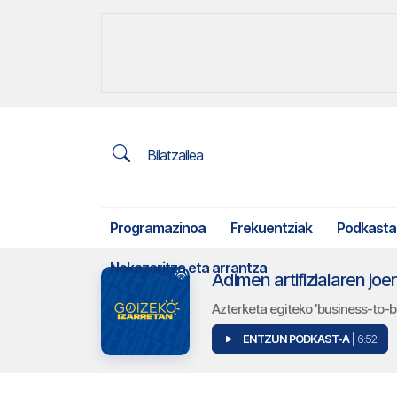
Bilatzailea
Programazinoa
Frekuentziak
Podkasta
Nekazaritza eta arrantza
Adimen artifizialaren jo
Azterketa egiteko 'business-to-
ENTZUN PODKAST-A
| 6:52