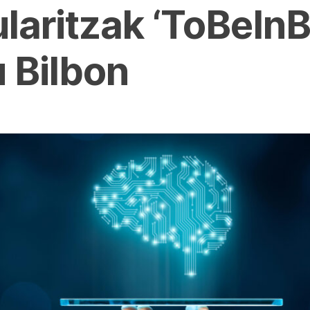
laritzak ‘ToBeInB
 Bilbon