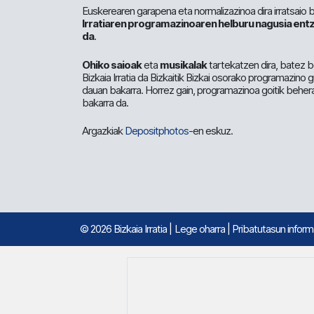
Euskerearen garapena eta normalizazinoa dira irratsaio 
Irratiaren programazinoaren helburu nagusia entz
da
.
Ohiko saioak
eta
musikalak
tartekatzen dira, batez b
Bizkaia Irratia da Bizkaitik Bizkai osorako programazino
dauan bakarra. Horrez gain, programazinoa goitik beher
bakarra da.
Argazkiak
Depositphotos
-en eskuz.
© 2026 Bizkaia Irratia
|
Lege oharra
|
Pribatutasun infor