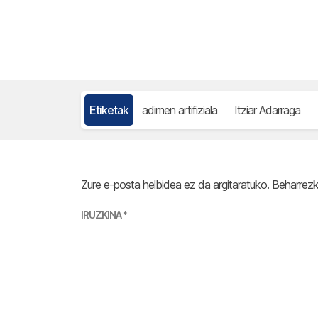
Etiketak
adimen artifiziala
Itziar Adarraga
Zure e-posta helbidea ez da argitaratuko.
Beharrez
IRUZKINA
*