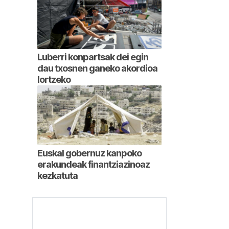
Luberri konpartsak dei egin
dau txosnen ganeko akordioa
lortzeko
Euskal gobernuz kanpoko
erakundeak finantziazinoaz
kezkatuta