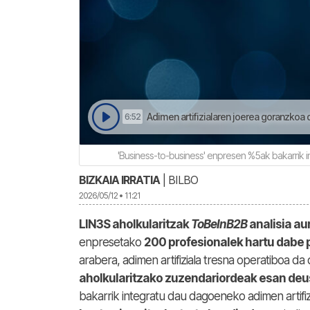
Adimen artifizialaren joerea goranzkoa 
6:52
'Business-to-business' enpresen %5ak bakarrik i
BIZKAIA IRRATIA
| BILBO
2026/05/12 • 11:21
LIN3S aholkularitzak
ToBeInB2B
analisia au
enpresetako
200 profesionalek hartu dabe 
arabera, adimen artifiziala tresna operatiboa 
aholkularitzako zuzendariordeak esan de
bakarrik integratu dau dagoeneko adimen artifi