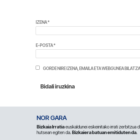
IZENA
*
E-POSTA
*
GORDE NIRE IZENA, EMAILA ETA WEBGUNEA BILA
NOR GARA
Bizkaia Irratia
euskaldunei eskeinitako irrati zerbitzua
hutsean egiten da.
Bizkaiera batuan emitiduten da
.