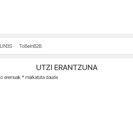
LIN3S
ToBeInB2B
UTZI ERANTZUNA
ko eremuak
*
markatuta daude