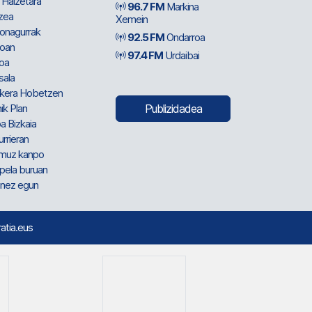
 Haizetara
96.7 FM
Markina
zea
Xemein
ionagurrak
92.5 FM
Ondarroa
oan
97.4 FM
Urdaibai
oa
sala
kera Hobetzen
ik Plan
Publizidadea
a Bizkaia
urrieran
muz kanpo
pela buruan
nez egun
ratia.eus