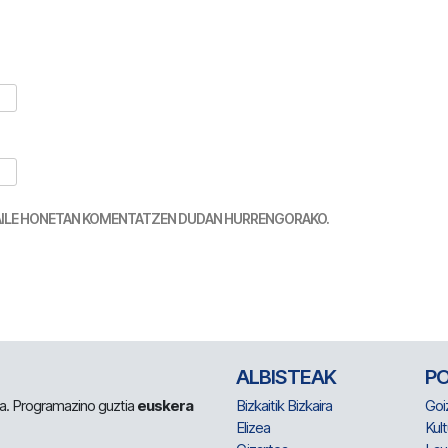
TZAILE HONETAN KOMENTATZEN DUDAN HURRENGORAKO.
ALBISTEAK
P
 da. Programazino guztia
euskera
Bizkaitik Bizkaira
Goi
Elizea
Kult