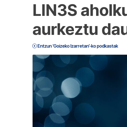
LIN3S aholku
aurkeztu dau
Entzun ‘Goizeko Izarretan’-ko podkastak