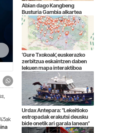
Abian dago Kangbeng
Busturia Gambia alkartea
‘Gure Txokoak’, euskerazko
zerbitzua eskaintzen daben
lekuen mapa interaktiboa
ss
,
Urdax Antepara: “Lekeitioko
estropadak erakutsi deusku
 %5ak
bide onetik ari garala lanean”
aina