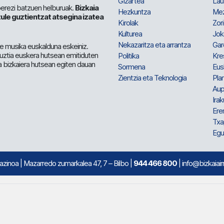
Gizartea
Lau
berezi batzuen helburuak.
Bizkaia
Hezkuntza
Me
ule guztientzat atsegina izatea
Kirolak
Zor
Kulturea
Jok
Nekazaritza eta arrantza
Gar
e musika euskalduna eskeiniz.
 guztia euskera hutsean emitiduten
Politika
Kre
a bizkaiera hutsean egiten dauan
Sormena
Eus
Zientzia eta Teknologia
Plan
Aup
Irak
Ere
Txa
Egu
mazinoa
| Mazarredo zumarkalea 47, 7 – Bilbo |
944 466 800
| info@bizkaiair