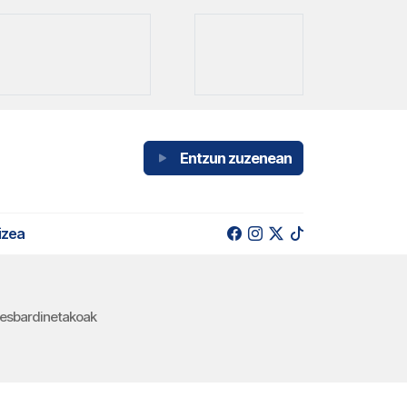
Entzun zuzenean
izea
 desbardinetakoak