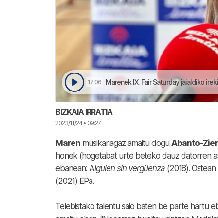
Marenek IX. Fair Saturday jaialdiko irek
17:06
BIZKAIA IRRATIA
2023/11/24 • 09:27
Maren
musikariagaz amaitu dogu
Abanto-Zier
honek (hogetabat urte beteko dauz datorren a
ebanean: A
lguien sin vergüenza
(2018). Ostean 
(2021) EPa.
Telebistako talentu saio baten be parte hartu eb