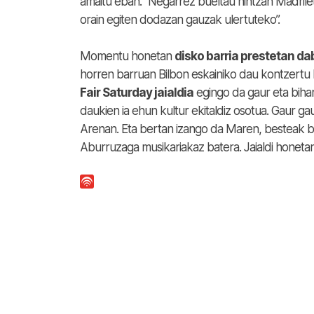
amaitu eban. “Negarrez bueltau nintzan Madrilet
orain egiten dodazan gauzak ulertuteko”.
Momentu honetan
disko barria prestetan dab
horren barruan Bilbon eskainiko dau kontzertu
Fair Saturday jaialdia
egingo da gaur eta bihar
daukien ia ehun kultur ekitaldiz osotua. Gaur ga
Arenan. Eta bertan izango da Maren, besteak best
Aburruzaga musikariakaz batera. Jaialdi honetan