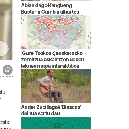
Abian dago Kangbeng
Busturia Gambia alkartea
‘Gure Txokoak’, euskerazko
zerbitzua eskaintzen daben
lekuen mapa interaktiboa
atu
k
Ander Zubillagak ‘Biescas’
doinua sortu dau
riste