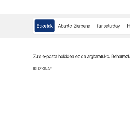
Etiketak
Abanto-Zierbena
fair saturday
H
Zure e-posta helbidea ez da argitaratuko.
Beharrez
IRUZKINA
*