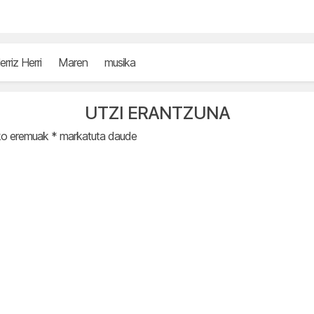
erriz Herri
Maren
musika
UTZI ERANTZUNA
ko eremuak
*
markatuta daude