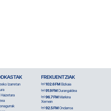
ODKASTAK
FREKUENTZIAK
zeko Izarretan
102.6 FM
Bizkaia
ura
91.9 FM
Durangaldea
 Haizetara
96.7 FM
Markina
zea
Xemein
ionagurrak
92.5 FM
Ondarroa