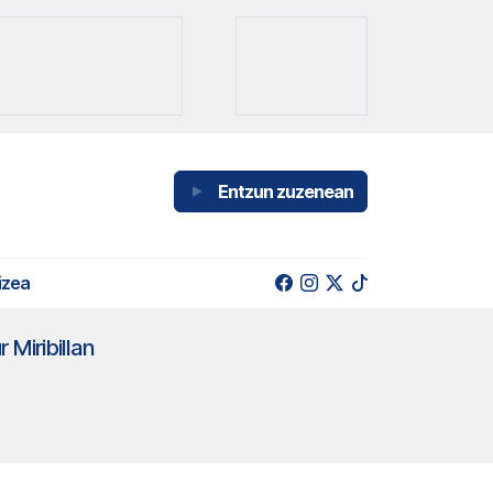
Entzun zuzenean
izea
 Miribillan