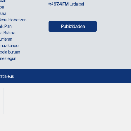
oan
97.4 FM
Urdaibai
oa
sala
kera Hobetzen
ik Plan
Publizidadea
a Bizkaia
urrieran
muz kanpo
pela buruan
nez egun
ratia.eus