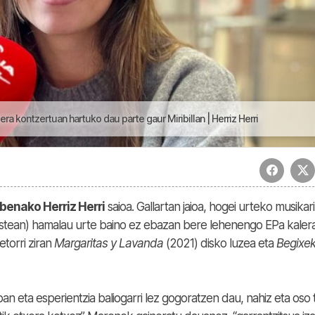
iera kontzertuan hartuko dau parte gaur Miribillan | Herriz Herri
benako Herriz Herri
saioa. Gallartan jaioa, hogei urteko musikari
stean) hamalau urte baino ez ebazan bere lehenengo EPa kaler
etorri ziran
Margaritas y Lavanda
(2021) disko luzea eta
Begixe
an eta esperientzia baliogarri lez gogoratzen dau, nahiz eta oso t