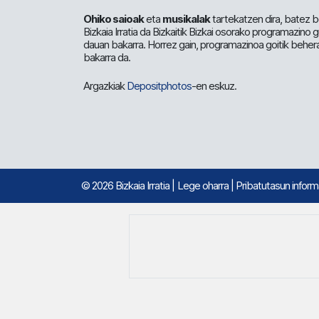
Ohiko saioak
eta
musikalak
tartekatzen dira, batez b
Bizkaia Irratia da Bizkaitik Bizkai osorako programazino
dauan bakarra. Horrez gain, programazinoa goitik beher
bakarra da.
Argazkiak
Depositphotos
-en eskuz.
© 2026 Bizkaia Irratia
|
Lege oharra
|
Pribatutasun infor