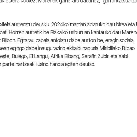
ik etxera kotxez”. Marenek gaineratu dauanez, “garrantzitsua iz
il
ela aurreratu deusku. 2024ko martian abiatuko dau birea eta 
 bat. Horren aurretik be Bizkaiko uriburuan kantauko dau Mare
 Bilbon. Egitarau zabala antolatu dabe aurton be, eragin soziala
uean egingo dabe inaugurazino ekitaldi nagusia Miribillako Bilbao
e, Bulego, El Langui, Afrika Bibang, Serafin Zubiri eta Xabi
 parte hartzeak ilusino handia egiten deutso.