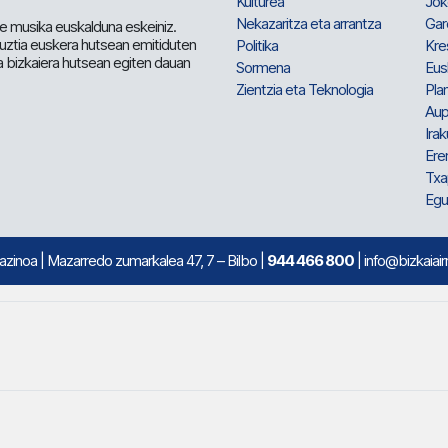
Kulturea
Jok
Nekazaritza eta arrantza
Gar
e musika euskalduna eskeiniz.
 guztia euskera hutsean emitiduten
Politika
Kre
a bizkaiera hutsean egiten dauan
Sormena
Eus
Zientzia eta Teknologia
Plan
Aup
Irak
Ere
Txa
Egu
mazinoa
| Mazarredo zumarkalea 47, 7 – Bilbo |
944 466 800
| info@bizkaiair