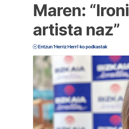
Maren: “Iron
artista naz”
Entzun ‘Herriz Herri’-ko podkastak