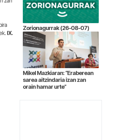
an zan
bira
Zorionagurrak (26-08-07)
nek.
IX.
Mikel Mazkiaran: “Eraberean
sarea aitzindaria izan zan
orain hamar urte”