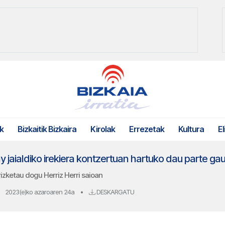
k
Bizkaitik Bizkaira
Kirolak
Errezetak
Kultura
El
 jaialdiko irekiera kontzertuan hartuko dau parte gaur
rizketau dogu Herriz Herri saioan
2023(e)ko azaroaren 24a
•
DESKARGATU