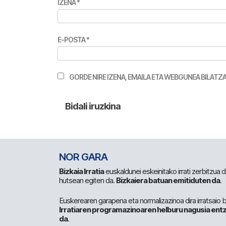
IZENA
*
E-POSTA
*
GORDE NIRE IZENA, EMAILA ETA WEBGUNEA BILA
NOR GARA
Bizkaia Irratia
euskaldunei eskeinitako irrati zerbitzua
hutsean egiten da.
Bizkaiera batuan emitiduten da
.
Euskerearen garapena eta normalizazinoa dira irratsaio 
Irratiaren programazinoaren helburu nagusia entz
da
.