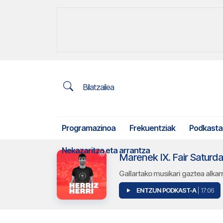
Bilatzailea
Programazinoa
Frekuentziak
Podkasta
Nekazaritza eta arrantza
Marenek IX. Fair Saturday
Gallartako musikari gaztea alkar
ENTZUN PODKAST-A
| 17:06