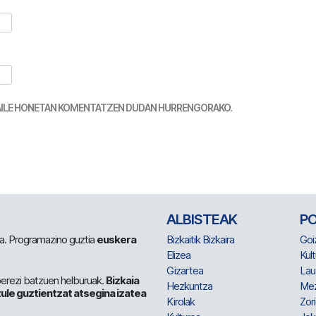
TZAILE HONETAN KOMENTATZEN DUDAN HURRENGORAKO.
ALBISTEAK
P
 da. Programazino guztia
euskera
Bizkaitik Bizkaira
Goi
Elizea
Kult
Gizartea
Lau
berezi batzuen helburuak.
Bizkaia
Hezkuntza
Me
ule guztientzat atsegina izatea
Kirolak
Zor