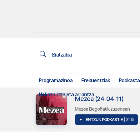
Bilatzailea
Programazinoa
Frekuentziak
Podkasta
Nekazaritza eta arrantza
Mezea (24-04-11)
Mezea Begoñatik zuzenean
ENTZUN PODKAST-A
| 31:15