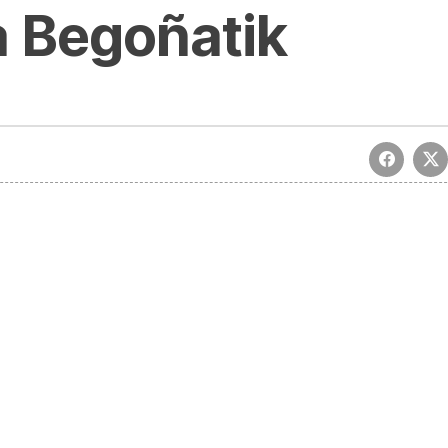
 Begoñatik