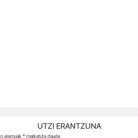
UTZI ERANTZUNA
ko eremuak
*
markatuta daude