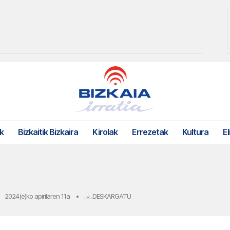
k
Bizkaitik Bizkaira
Kirolak
Errezetak
Kultura
El
2024(e)ko apirilaren 11a
•
DESKARGATU