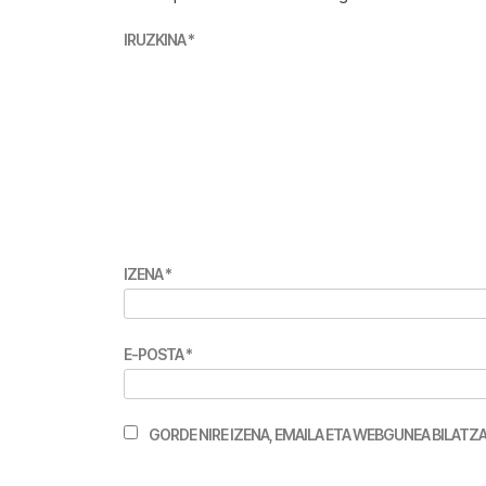
IRUZKINA
*
IZENA
*
E-POSTA
*
GORDE NIRE IZENA, EMAILA ETA WEBGUNEA BILA