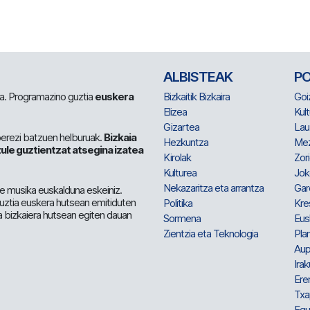
ALBISTEAK
P
 da. Programazino guztia
euskera
Bizkaitik Bizkaira
Goi
Elizea
Kult
Gizartea
Lau
berezi batzuen helburuak.
Bizkaia
Hezkuntza
Me
ule guztientzat atsegina izatea
Kirolak
Zor
Kulturea
Jok
Nekazaritza eta arrantza
Gar
e musika euskalduna eskeiniz.
 guztia euskera hutsean emitiduten
Politika
Kre
a bizkaiera hutsean egiten dauan
Sormena
Eus
Zientzia eta Teknologia
Plan
Aup
Irak
Ere
Txa
Egu