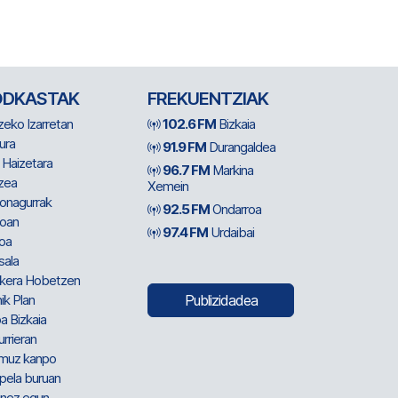
ODKASTAK
FREKUENTZIAK
zeko Izarretan
102.6 FM
Bizkaia
ura
91.9 FM
Durangaldea
 Haizetara
96.7 FM
Markina
zea
Xemein
ionagurrak
92.5 FM
Ondarroa
oan
97.4 FM
Urdaibai
oa
sala
kera Hobetzen
ik Plan
Publizidadea
a Bizkaia
urrieran
muz kanpo
pela buruan
nez egun