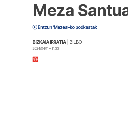
Meza Santua
Mezea (24-04-11) | Mezea
31:15
Entzun ‘Mezea’-ko podkastak
BIZKAIA IRRATIA
| BILBO
2024/04/11 • 11:33