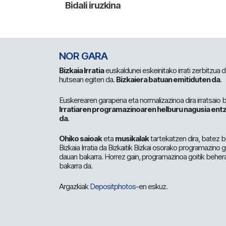
NOR GARA
Bizkaia Irratia
euskaldunei eskeinitako irrati zerbitzua
hutsean egiten da.
Bizkaiera batuan emitiduten da
.
Euskerearen garapena eta normalizazinoa dira irratsaio 
Irratiaren programazinoaren helburu nagusia entz
da
.
Ohiko saioak
eta
musikalak
tartekatzen dira, batez b
Bizkaia Irratia da Bizkaitik Bizkai osorako programazino
dauan bakarra. Horrez gain, programazinoa goitik beher
bakarra da.
Argazkiak
Depositphotos
-en eskuz.