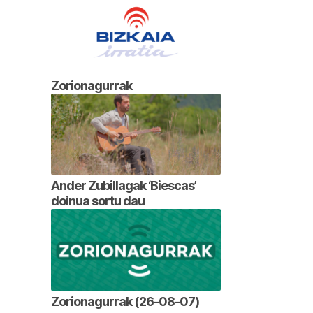
Zorionagurrak
Ander Zubillagak ‘Biescas’
doinua sortu dau
Zorionagurrak (26-08-07)