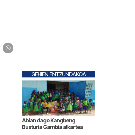
GEHIEN ENTZUNDAKOA
Abian dago Kangbeng
Busturia Gambia alkartea