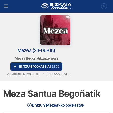
Mezea (23-06-08)
Mezea Begoñatik zuzenean
ENTZUN PODKAST-A
| 32:05
2023(e)ko ekainaren 8a
•
DESKARGATU
Meza Santua Begoñatik
Mezea (23-06-08) | Mezea
32:05
Entzun ‘Mezea’-ko podkastak