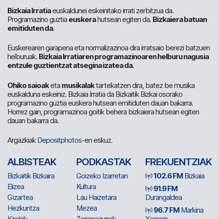
Bizkaia Irratia
euskaldunei eskeinitako irrati zerbitzua da.
Programazino guztia
euskera
hutsean egiten da.
Bizkaiera batuan
emitiduten da
.
Euskerearen garapena eta normalizazinoa dira irratsaio berezi batzuen
helburuak.
Bizkaia Irratiaren programazinoaren helburu nagusia
entzule guztientzat atsegina izatea da
.
Ohiko saioak
eta
musikalak
tartekatzen dira, batez be musika
euskalduna eskeiniz. Bizkaia Irratia da Bizkaitik Bizkai osorako
programazino guztia euskera hutsean emitiduten dauan bakarra.
Horrez gain, programazinoa goitik behera bizkaiera hutsean egiten
dauan bakarra da.
Argazkiak
Depositphotos
-en eskuz.
ALBISTEAK
PODKASTAK
FREKUENTZIAK
Bizkaitik Bizkaira
Goizeko Izarretan
102.6 FM
Bizkaia
Elizea
Kultura
91.9 FM
Gizartea
Lau Haizetara
Durangaldea
Hezkuntza
Mezea
96.7 FM
Markina
Kirolak
Zorionagurrak
Xemein