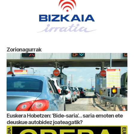
Zorionagurrak
Euskera Hobetzen: ‘Bide-saria’… saria emoten ete
deuskue autobidez joateagatik?