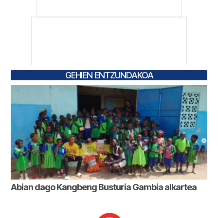
GEHIEN ENTZUNDAKOA
Abian dago Kangbeng Busturia Gambia alkartea