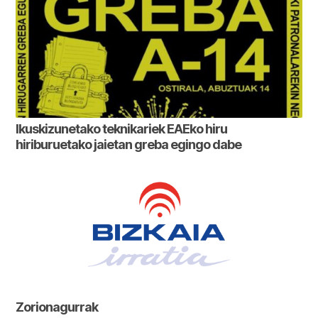
Ikuskizunetako teknikariek EAEko hiru
hiriburuetako jaietan greba egingo dabe
Zorionagurrak