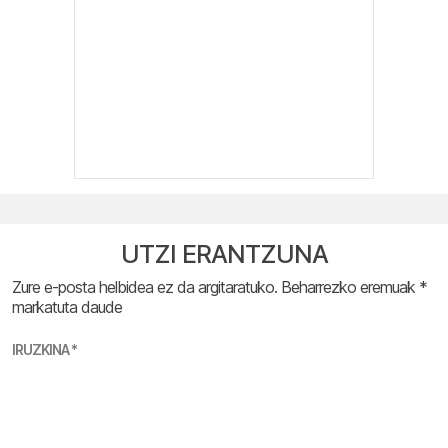
UTZI ERANTZUNA
Zure e-posta helbidea ez da argitaratuko.
Beharrezko eremuak
*
markatuta daude
IRUZKINA
*