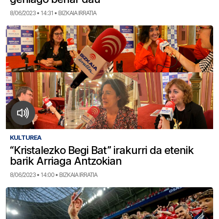
8/06/2023 • 14:31 • BIZKAIA IRRATIA
KULTUREA
“Kristalezko Begi Bat” irakurri da etenik
barik Arriaga Antzokian
8/06/2023 • 14:00 • BIZKAIA IRRATIA