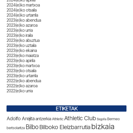
2024(e)ko martxoa
2024(e)ko otsaila
2024(e)ko urtarrila
2023(e)ko abendua
2023(e)ko azaroa
2023(e)ko urria
2023(e)ko iraila
2023(e)ko abuztua
2023(e)ko uztaila
2023(e)ko ekaina
2023(e)ko maiatza
2023(e)ko apirila
2023(e)ko martxoa
2023(e)ko otsaila
2023(e)ko urtarrila
2022(e)ko abendua
2022(e)ko azaroa
2022(e)ko urria
ETIKETAK
Athletic Club
Adolfo Arejita
antzerkia
Athletic
Bermeo
Begoña
bizkaia
Bilbo
Bilboko Eleizbarrutia
bertsolaritza