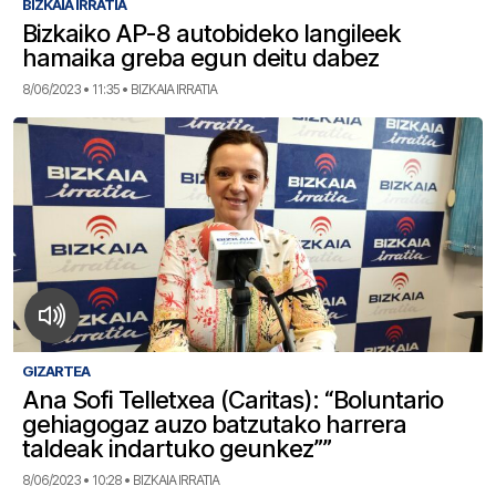
BIZKAIA IRRATIA
Bizkaiko AP-8 autobideko langileek
hamaika greba egun deitu dabez
8/06/2023 • 11:35 • BIZKAIA IRRATIA
GIZARTEA
Ana Sofi Telletxea (Caritas): “Boluntario
gehiagogaz auzo batzutako harrera
taldeak indartuko geunkez””
8/06/2023 • 10:28 • BIZKAIA IRRATIA