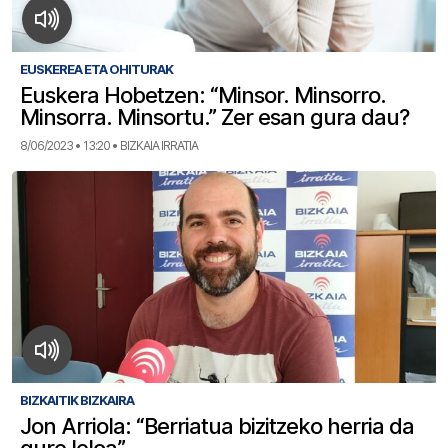
EUSKEREA ETA OHITURAK
Euskera Hobetzen: “Minsor. Minsorro.
Minsorra. Minsortu.” Zer esan gura dau?
8/06/2023 • 13:20 • BIZKAIA IRRATIA
BIZKAITIK BIZKAIRA
Jon Arriola: “Berriatua bizitzeko herria da