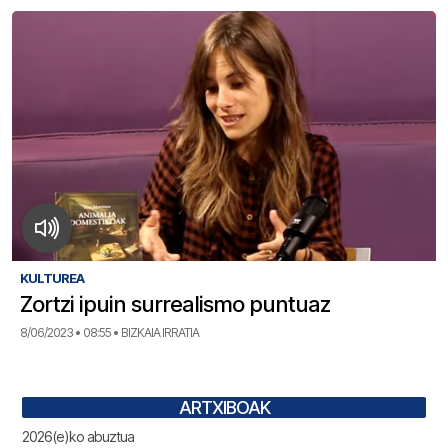
KULTUREA
Zortzi ipuin surrealismo puntuaz
8/06/2023 • 08:55 • BIZKAIA IRRATIA
ARTXIBOAK
2026(e)ko abuztua