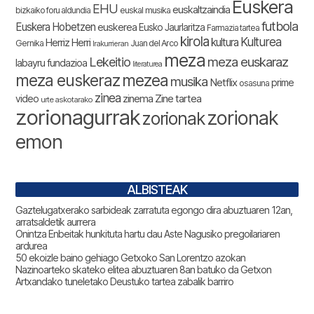
Euskera
EHU
euskaltzaindia
bizkaiko foru aldundia
euskal musika
futbola
Euskera Hobetzen
euskerea
Eusko Jaurlaritza
Farmazia tartea
kirola
Kulturea
kultura
Herriz Herri
Gernika
Juan del Arco
Irakurrieran
meza
Lekeitio
meza euskaraz
labayru fundazioa
literaturea
meza euskeraz
mezea
musika
Netflix
prime
osasuna
zinea
zinema
Zine tartea
video
urte askotarako
zorionagurrak
zorionak
zorionak
emon
ALBISTEAK
Gaztelugatxerako sarbideak zarratuta egongo dira abuztuaren 12an,
arratsaldetik aurrera
Onintza Enbeitak hunkituta hartu dau Aste Nagusiko pregoilariaren
ardurea
50 ekoizle baino gehiago Getxoko San Lorentzo azokan
Nazinoarteko skateko elitea abuztuaren 8an batuko da Getxon
Artxandako tuneletako Deustuko tartea zabalik barriro