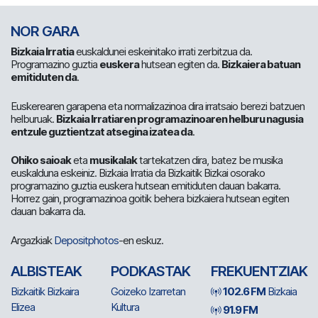
NOR GARA
Bizkaia Irratia
euskaldunei eskeinitako irrati zerbitzua da.
Programazino guztia
euskera
hutsean egiten da.
Bizkaiera batuan
emitiduten da
.
Euskerearen garapena eta normalizazinoa dira irratsaio berezi batzuen
helburuak.
Bizkaia Irratiaren programazinoaren helburu nagusia
entzule guztientzat atsegina izatea da
.
Ohiko saioak
eta
musikalak
tartekatzen dira, batez be musika
euskalduna eskeiniz. Bizkaia Irratia da Bizkaitik Bizkai osorako
programazino guztia euskera hutsean emitiduten dauan bakarra.
Horrez gain, programazinoa goitik behera bizkaiera hutsean egiten
dauan bakarra da.
Argazkiak
Depositphotos
-en eskuz.
ALBISTEAK
PODKASTAK
FREKUENTZIAK
Bizkaitik Bizkaira
Goizeko Izarretan
102.6 FM
Bizkaia
Elizea
Kultura
91.9 FM