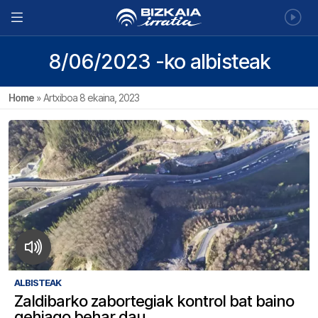
8/06/2023 -ko albisteak
Home
»
Artxiboa 8 ekaina, 2023
ALBISTEAK
Zaldibarko zabortegiak kontrol bat baino
gehiago behar dau