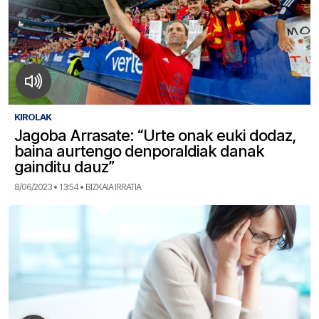
KIROLAK
Jagoba Arrasate: “Urte onak euki dodaz,
baina aurtengo denporaldiak danak
gainditu dauz”
8/06/2023 • 13:54 • BIZKAIA IRRATIA