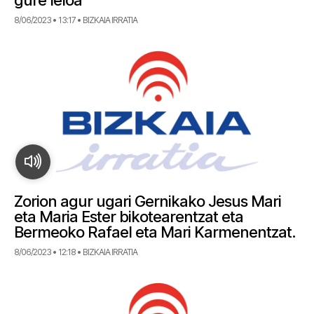
gure leloa”
8/06/2023 • 13:17 • BIZKAIA IRRATIA
Zorion agur ugari Gernikako Jesus Mari
eta Maria Ester bikotearentzat eta
Bermeoko Rafael eta Mari Karmenentzat.
8/06/2023 • 12:18 • BIZKAIA IRRATIA