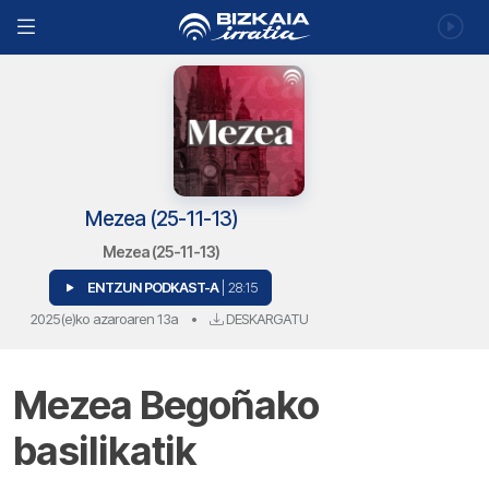
Mezea (25-11-13)
Mezea (25-11-13)
ENTZUN PODKAST-A
| 28:15
2025(e)ko azaroaren 13a
•
DESKARGATU
Mezea Begoñako
basilikatik