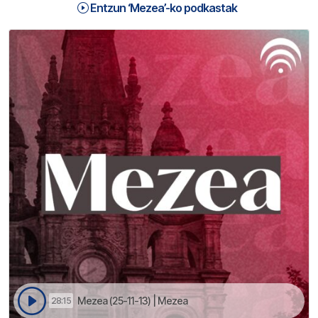
Entzun ‘Mezea’-ko podkastak
Mezea (25-11-13) | Mezea
28:15