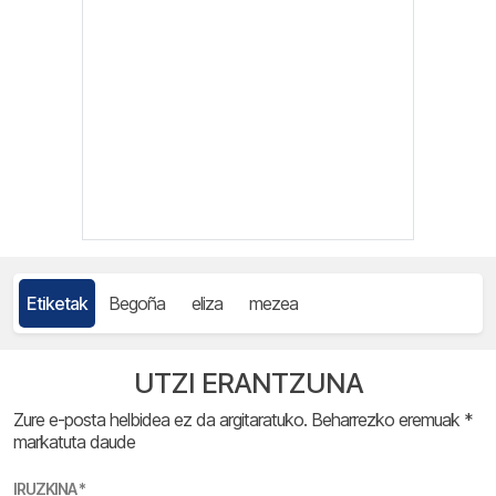
Etiketak
Begoña
eliza
mezea
UTZI ERANTZUNA
Zure e-posta helbidea ez da argitaratuko.
Beharrezko eremuak
*
markatuta daude
IRUZKINA
*