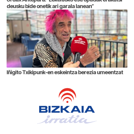
deusku bide onetik ari garala lanean”
Iñigito Txikipunk-en eskeintza berezia umeentzat