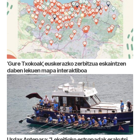
‘Gure Txokoak’, euskerazko zerbitzua eskaintzen
daben lekuen mapa interaktiboa
Urdax Antepara: “Lekeitioko estropadak erakutsi