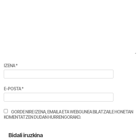
IZENA
*
E-POSTA
*
GORDE NIRE IZENA, EMAILA ETA WEBGUNEA BILATZAILE HONETAN
KOMENTATZEN DUDAN HURRENGORAKO.