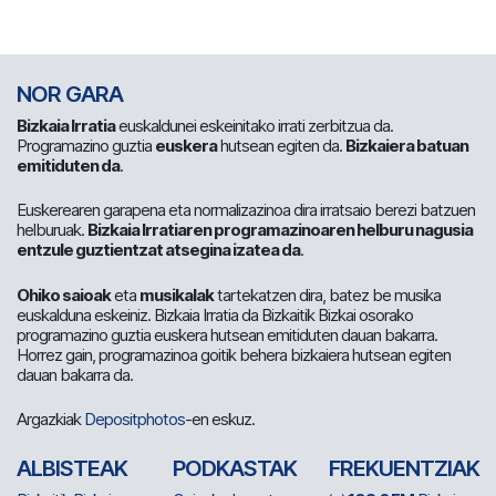
NOR GARA
Bizkaia Irratia
euskaldunei eskeinitako irrati zerbitzua da.
Programazino guztia
euskera
hutsean egiten da.
Bizkaiera batuan
emitiduten da
.
Euskerearen garapena eta normalizazinoa dira irratsaio berezi batzuen
helburuak.
Bizkaia Irratiaren programazinoaren helburu nagusia
entzule guztientzat atsegina izatea da
.
Ohiko saioak
eta
musikalak
tartekatzen dira, batez be musika
euskalduna eskeiniz. Bizkaia Irratia da Bizkaitik Bizkai osorako
programazino guztia euskera hutsean emitiduten dauan bakarra.
Horrez gain, programazinoa goitik behera bizkaiera hutsean egiten
dauan bakarra da.
Argazkiak
Depositphotos
-en eskuz.
ALBISTEAK
PODKASTAK
FREKUENTZIAK