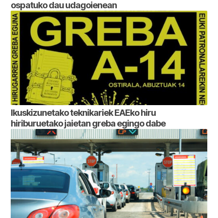
ospatuko dau udagoienean
Ikuskizunetako teknikariek EAEko hiru
hiriburuetako jaietan greba egingo dabe