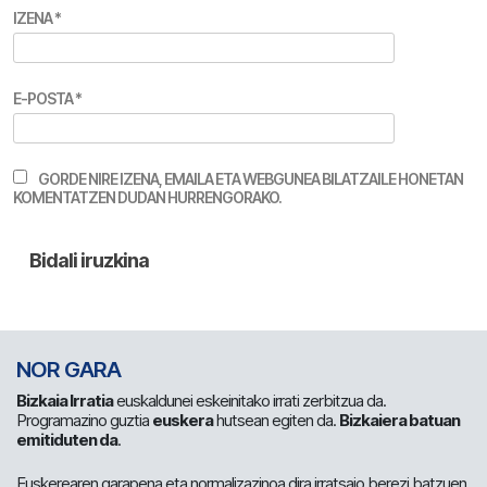
IZENA
*
E-POSTA
*
GORDE NIRE IZENA, EMAILA ETA WEBGUNEA BILATZAILE HONETAN
KOMENTATZEN DUDAN HURRENGORAKO.
NOR GARA
Bizkaia Irratia
euskaldunei eskeinitako irrati zerbitzua da.
Programazino guztia
euskera
hutsean egiten da.
Bizkaiera batuan
emitiduten da
.
Euskerearen garapena eta normalizazinoa dira irratsaio berezi batzuen