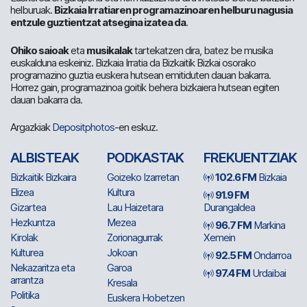
helburuak.
Bizkaia Irratiaren programazinoaren helburu nagusia
entzule guztientzat atsegina izatea da
.
Ohiko saioak
eta
musikalak
tartekatzen dira, batez be musika
euskalduna eskeiniz. Bizkaia Irratia da Bizkaitik Bizkai osorako
programazino guztia euskera hutsean emitiduten dauan bakarra.
Horrez gain, programazinoa goitik behera bizkaiera hutsean egiten
dauan bakarra da.
Argazkiak
Depositphotos
-en eskuz.
ALBISTEAK
PODKASTAK
FREKUENTZIAK
Bizkaitik Bizkaira
Goizeko Izarretan
102.6 FM
Bizkaia
Elizea
Kultura
91.9 FM
Gizartea
Lau Haizetara
Durangaldea
Hezkuntza
Mezea
96.7 FM
Markina
Kirolak
Zorionagurrak
Xemein
Kulturea
Jokoan
92.5 FM
Ondarroa
Nekazaritza eta
Garoa
97.4 FM
Urdaibai
arrantza
Kresala
Politika
Euskera Hobetzen