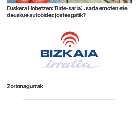
Euskera Hobetzen: ‘Bide-saria’… saria emoten ete
deuskue autobidez joateagatik?
Zorionagurrak