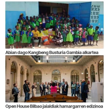
Abian dago Kangbeng Busturia Gambia alkartea
Open House Bilbao jaialdiak hamargarren edizinoa