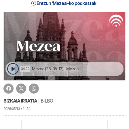
Entzun ‘Mezea’-ko podkastak
Mezea (26-05-13) | Mezea
34:22
BIZKAIA IRRATIA
| BILBO
2026/05/13 • 11:34