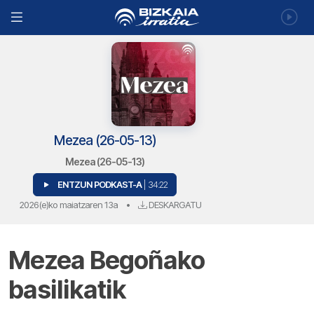
Mezea (26-05-13)
Mezea (26-05-13)
ENTZUN PODKAST-A
| 34:22
2026(e)ko maiatzaren 13a
•
DESKARGATU
Mezea Begoñako
basilikatik